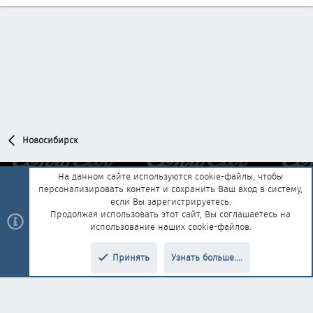
Новосибирск
На данном сайте используются cookie-файлы, чтобы
персонализировать контент и сохранить Ваш вход в систему,
Обратная связь
Условия и правила
если Вы зарегистрируетесь.
Политика конфиденциальности
Помощь
Главная
R
Продолжая использовать этот сайт, Вы соглашаетесь на
S
использование наших cookie-файлов.
S
®
Community platform by XenForo
© 2010-2025 XenForo Ltd.
|
Style and
Принять
Узнать больше....
®
add-ons by ThemeHouse
Перевод от Jumuro
Верх
Низ