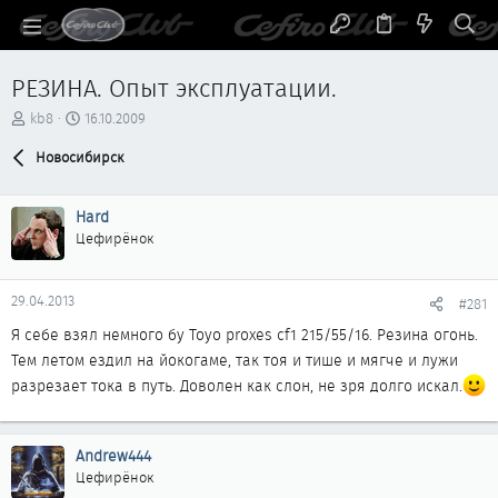
РЕЗИНА. Опыт эксплуатации.
А
Д
kb8
16.10.2009
в
а
т
Новосибирск
т
о
а
р
н
Hard
т
а
е
ч
Цефирёнок
м
а
ы
л
а
29.04.2013
#281
Я себе взял немного бу Toyo proxes cf1 215/55/16. Резина огонь.
Тем летом ездил на йокогаме, так тоя и тише и мягче и лужи
разрезает тока в путь. Доволен как слон, не зря долго искал.
Andrew444
Цефирёнок