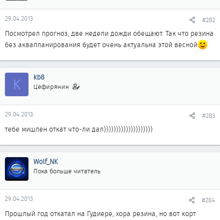
29.04.2013
#282
Посмотрел прогноз, две недели дожди обещают. Так что резина
без аквапланирования будет очень актуальна этой весной
kb8
K
Цефирянин
29.04.2013
#283
тебе мишлен откат что-ли дал))))))))))))))))))))
Wolf_NK
Пока больше читатель
29.04.2013
#284
Прошлый год откатал на Гудиере, хора резина, но вот корт