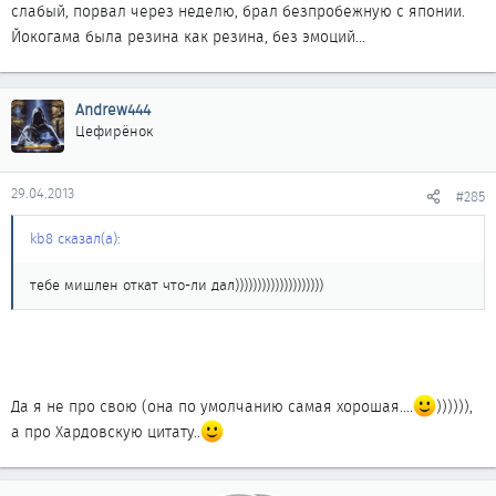
слабый, порвал через неделю, брал безпробежную с японии.
Йокогама была резина как резина, без эмоций...
Andrew444
Цефирёнок
29.04.2013
#285
kb8 сказал(а):
тебе мишлен откат что-ли дал))))))))))))))))))))
Да я не про свою (она по умолчанию самая хорошая....
)))))),
а про Хардовскую цитату..