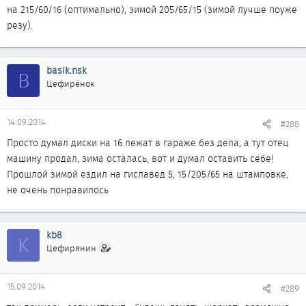
на 215/60/16 (оптимально), зимой 205/65/15 (зимой лучше поуже
резу).
basik.nsk
B
Цефирёнок
14.09.2014
#288
Просто думал диски на 16 лежат в гараже без дела, а тут отец
машину продал, зима осталась, вот и думал оставить себе!
Прошлой зимой ездил на гиславед 5, 15/205/65 на штамповке,
не очень понравилось
kb8
K
Цефирянин
15.09.2014
#289