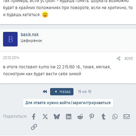
так примерь, если устроит - будешь гонять. шоркать возможно
будет в крайних положениях при повороте, если не критично, то
и будешь кататься.
basik.nsk
B
Цефирёнок
20.10.2014
#290
в итоге поставил kumo kw 22 215/60 16., тихая, мягкая,
посмотрим как будет вести себя зимой
Первый
Назад
15 из 15
Для ответа нужно войти/зарегистрироваться
Facebook
X
Bluesky
LinkedIn
Reddit
Pinterest
Tumblr
WhatsAp
Эл
Поделиться:
Ссылка