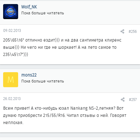
Wolf_NK
Пока больше читатель
09.02.2013
#256
205\65\16" отлично ездит))) и на два сантиметра клиренс
выше))) Ни чего ни где не шоркает! А на лето самое то
235\45\17")))
mons22
M
Пока больше читатель
26.02.2013
#257
Всем привет! А кто-нибудь юзал Nankang NS-2,летняя? Вот
думаю приобрести 215/55/R16. Читал отзывы о ней. Говорят
неплохая.