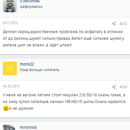
STARSHINA
Цефирядник
03.11.2012
#252
Данлоп хорош,единственная проблема по асфальту в отличии
от др резины,шумит сильно,правда Амтел ещё сильнее шумит,у
амтела шип не впаян ,а идёт штамп
mons22
M
Пока больше читатель
04.02.2013
#253
У меня на вагоне летняя стоит мишлен 215/55/16 очень тихая, а
на зиму купил китайцев нанкан 195/60/15 шипы.Очень нравится
и не шумная.
mironnsk