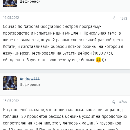
Цефирёнок
16.05.2012
#243
Сейчас по National Geographic смотрел программу-
производство и испытание шин Мишлен.. Прикольная тема, в
шине оказывается, штук 12 разных слоёв всякой разной хрени..
Кстати, и изготавливали образец летней резины, на которой я
езжу- Энержи. Тестировали на Бугатти Вейрон (1000 л\с),
обалденно.. Зауважал свою резину ещё больше
)))
Andrew444
Цефирёнок
16.05.2012
#244
И тут же ещё сказали, что от шин колоссально зависит расход
топлива.. 20 процентов расхода бензина уходит на преодоление
сопротивления качению, это у легковых машин. У грузовиков-
до 30 процентов!!!! Пипец. Кто там говорил, что у него дикий