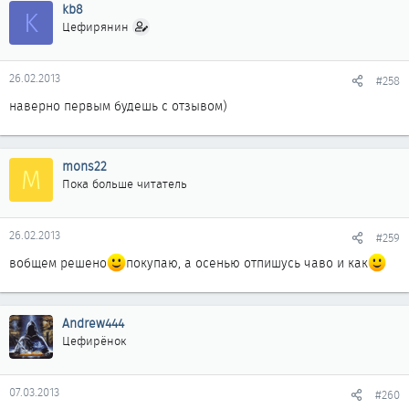
kb8
K
Цефирянин
26.02.2013
#258
наверно первым будешь с отзывом)
mons22
M
Пока больше читатель
26.02.2013
#259
вобщем решено
покупаю, а осенью отпишусь чаво и как
Andrew444
Цефирёнок
07.03.2013
#260