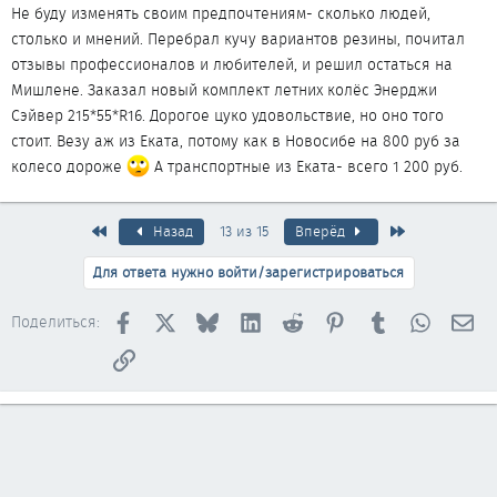
Не буду изменять своим предпочтениям- сколько людей,
столько и мнений. Перебрал кучу вариантов резины, почитал
отзывы профессионалов и любителей, и решил остаться на
Мишлене. Заказал новый комплект летних колёс Энерджи
Сэйвер 215*55*R16. Дорогое цуко удовольствие, но оно того
стоит. Везу аж из Еката, потому как в Новосибе на 800 руб за
колесо дороже
А транспортные из Еката- всего 1 200 руб.
Первый
Последняя
Назад
13 из 15
Вперёд
Для ответа нужно войти/зарегистрироваться
Facebook
X
Bluesky
LinkedIn
Reddit
Pinterest
Tumblr
WhatsAp
Эл
Поделиться:
Ссылка