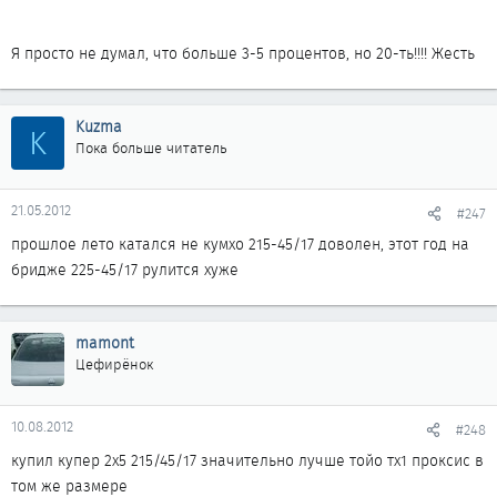
так об этом часто пишут
Я просто не думал, что больше 3-5 процентов, но 20-ть!!!! Жесть
Kuzma
K
Пока больше читатель
21.05.2012
#247
прошлое лето катался не кумхо 215-45/17 доволен, этот год на
бридже 225-45/17 рулится хуже
mamont
Цефирёнок
10.08.2012
#248
купил купер 2х5 215/45/17 значительно лучше тойо тх1 проксис в
том же размере