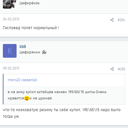
Цефирёнок
04.02.2013
#254
Гисловед полет нормальный !
kb8
K
Цефирянин
09.02.2013
#255
mons22 сказал(а):
а на зиму купил китайцев нанкан 195/60/15 шипы.Очень
нравится
и не шумная.
что-то низковатую резину ты себе купил. 195\65\15 надо было
тогда уж.