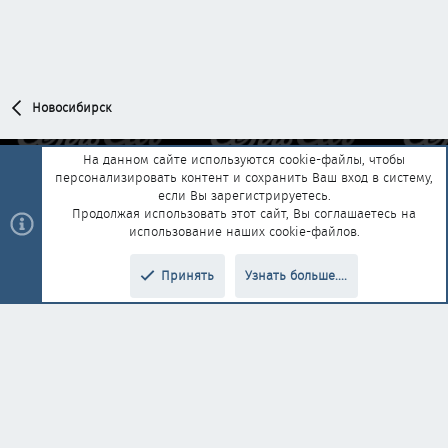
Новосибирск
На данном сайте используются cookie-файлы, чтобы
персонализировать контент и сохранить Ваш вход в систему,
Обратная связь
Условия и правила
если Вы зарегистрируетесь.
Политика конфиденциальности
Помощь
Главная
R
Продолжая использовать этот сайт, Вы соглашаетесь на
S
использование наших cookie-файлов.
S
®
Community platform by XenForo
© 2010-2025 XenForo Ltd.
|
Style and
Принять
Узнать больше....
®
add-ons by ThemeHouse
Перевод от Jumuro
Верх
Низ