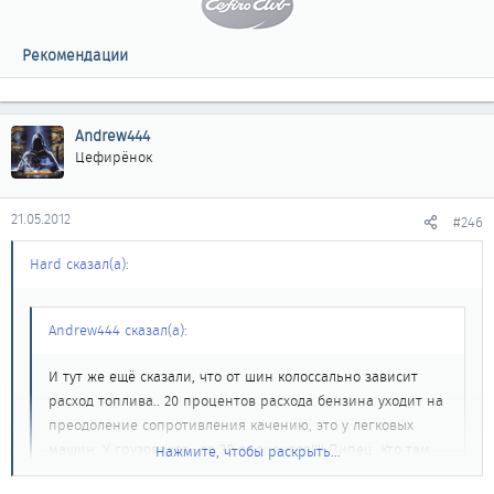
Рекомендации
Andrew444
Цефирёнок
21.05.2012
#246
Hard сказал(а):
Andrew444 сказал(а):
И тут же ещё сказали, что от шин колоссально зависит
расход топлива.. 20 процентов расхода бензина уходит на
преодоление сопротивления качению, это у легковых
машин. У грузовиков- до 30 процентов!!!! Пипец. Кто там
Нажмите, чтобы раскрыть...
говорил, что у него дикий расход?
Нажмите, чтобы раскрыть...
))) Шины проверьте