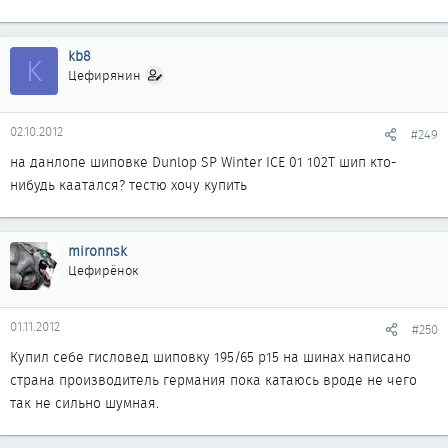
kb8
K
Цефирянин
02.10.2012
#249
на данлопе шиповке Dunlop SP Winter ICE 01 102T шип кто-
нибудь каатался? тестю хочу купить
mironnsk
Цефирёнок
01.11.2012
#250
Купил себе гисловед шиповку 195/65 р15 на шинах написано
страна производитель германия пока катаюсь вроде не чего
так не сильно шумная.