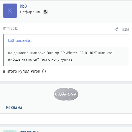
kb8
K
Цефирянин
01.11.2012
#251
kb8 сказал(а):
на данлопе шиповке Dunlop SP Winter ICE 01 102T шип кто-
нибудь каатался? тестю хочу купить
в итоге купил Pirelli)))
Реклама