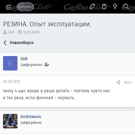
РЕЗИНА. Опыт эксплуатации.
А
Д
kb8
16.10.2009
в
а
т
Новосибирск
т
о
а
р
н
kb8
т
а
K
е
ч
Цефирянин
м
а
ы
л
а
08.05.2012
#241
хакку 4 щас вроде в раше делать - поэтому нуего нах
а так реза, если финская - нормуль
Andrew444
Цефирёнок