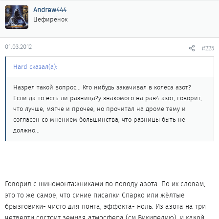
Andrew444
Цефирёнок
01.03.2012
#225
Hard сказал(а):
Назрел такой вопрос... Кто нибудь закачивал в колеса азот?
Если да то есть ли разница?у знакомого на рав4 азот, говорит,
что лучше, мягче и прочее, но прочитал на дроме тему и
согласен со мнением большинства, что разницы быть не
должно...
Говорил с шиномонтажниками по поводу азота. По их словам,
это то же самое, что синие писалки Спарко или жёлтые
брызговики- чисто для понта, эффекта- ноль. Из азота на три
четверти состоит земная атмосфера (см Википедию), и какой