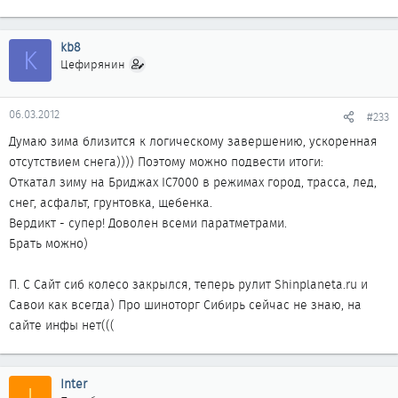
тут отличий нет. Молярная масса кислорода 16 и азота 14
практически одинакова, для воздуха и азота разница еще
меньше. Реально разница может быть только в окислении
kb8
K
резины изнутри, но на мой взгляд этим можно пренебречь, т.к.
Цефирянин
снаружи все равно воздух. Короче лохотрон все это.
06.03.2012
#233
Думаю зима близится к логическому завершению, ускоренная
отсутствием снега)))) Поэтому можно подвести итоги:
Откатал зиму на Бриджах IC7000 в режимах город, трасса, лед,
снег, асфальт, грунтовка, щебенка.
Вердикт - супер! Доволен всеми паратметрами.
Брать можно)
П. С Сайт сиб колесо закрылся, теперь рулит Shinplaneta.ru и
Савои как всегда) Про шиноторг Сибирь сейчас не знаю, на
сайте инфы нет(((
Inter
I