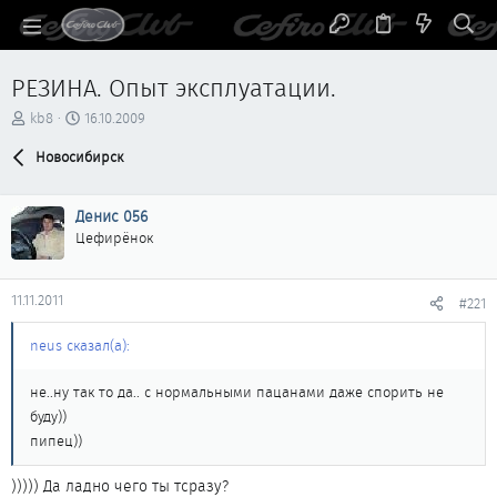
РЕЗИНА. Опыт эксплуатации.
А
Д
kb8
16.10.2009
в
а
т
Новосибирск
т
о
а
р
н
Денис 056
т
а
е
ч
Цефирёнок
м
а
ы
л
а
11.11.2011
#221
neus сказал(а):
не..ну так то да.. с нормальными пацанами даже спорить не
буду))
пипец))
))))) Да ладно чего ты тсразу?