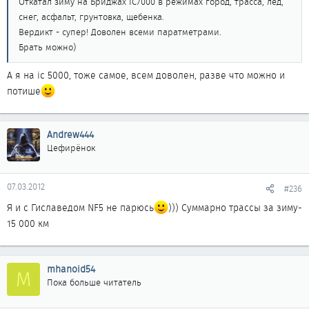
Откатал зиму на Бриджах IC7000 в режимах город, трасса, лед,
снег, асфальт, грунтовка, щебенка.
Вердикт - супер! Доволен всеми паратметрами.
Брать можно)
А я на ic 5000, тоже самое, всем доволен, разве что можно и
потише
Andrew444
Цефирёнок
07.03.2012
#236
Я и с Гиславедом NF5 не парюсь
))) Суммарно трассы за зиму-
15 000 км
mhanoid54
M
Пока больше читатель