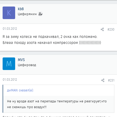
kb8
K
Цефирянин
01.03.2012
#230
Я за зиму колеса не подкачивал, 2 очка как положено.
Блеаа походу азота накачал компрессором )))))))))))))))))
MVS
M
Цефировод
01.03.2012
#231
диMAN сказал(а):
Не ну вроде азот на перепады температуры не реагирует,что
не скажишь про воздух!!!