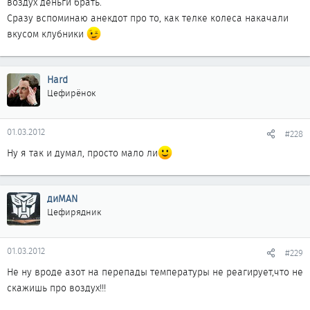
воздух деньги брать.
Сразу вспоминаю анекдот про то, как телке колеса накачали
вкусом клубники
Hard
Цефирёнок
01.03.2012
#228
Ну я так и думал, просто мало ли
диMAN
Цефирядник
01.03.2012
#229
Не ну вроде азот на перепады температуры не реагирует,что не
скажишь про воздух!!!