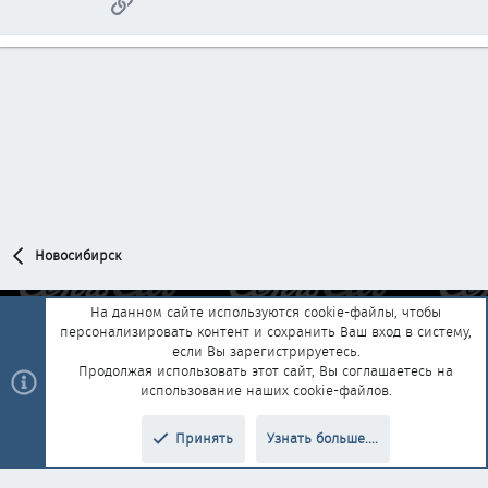
Ссылка
Новосибирск
На данном сайте используются cookie-файлы, чтобы
персонализировать контент и сохранить Ваш вход в систему,
Обратная связь
Условия и правила
если Вы зарегистрируетесь.
Политика конфиденциальности
Помощь
Главная
R
Продолжая использовать этот сайт, Вы соглашаетесь на
S
использование наших cookie-файлов.
S
®
Community platform by XenForo
© 2010-2025 XenForo Ltd.
|
Style and
Принять
Узнать больше....
®
add-ons by ThemeHouse
Перевод от Jumuro
Верх
Низ