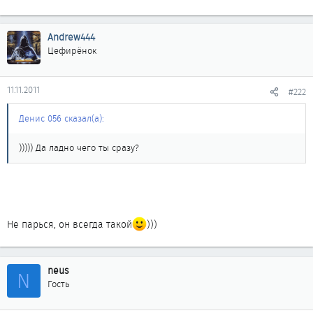
Andrew444
Цефирёнок
11.11.2011
#222
Денис 056 сказал(а):
))))) Да ладно чего ты сразу?
Не парься, он всегда такой
)))
neus
N
Гость