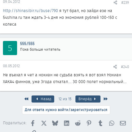
09.04.2012
#239
http://shinasibir.ru/buse/790
я тут брал, но зайди езе на
54shina.ru там ждать 3-4 дня но экономия рублей 100-150 с
колеса
555/555
5
Пока больше читатель
08.05.2012
#240
Не въехал я чет а нокиан не судьба взять я вот взял Нокиан
ХАКА4 финнов, уже 3года откатал.... 30 000 полет нормальный....
Первый
Последняя
Назад
12 из 15
Вперёд
Для ответа нужно войти/зарегистрироваться
Facebook
X
Bluesky
LinkedIn
Reddit
Pinterest
Tumblr
WhatsAp
Эл
Поделиться: