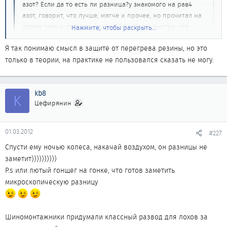
азот? Если да то есть ли разница?у знакомого на рав4
азот, говорит, что лучше, мягче и прочее, но прочитал на
дроме тему и согласен со мнением большинства, что
Нажмите, чтобы раскрыть...
разницы быть не должно...
Нажмите, чтобы раскрыть...
Я так понимаю смысл в защите от перегрева резины, но это
только в теории, на практике не пользовался сказать не могу.
Говорил с шиномонтажниками по поводу азота. По их словам,
kb8
K
это то же самое, что синие писалки Спарко или жёлтые
Цефирянин
брызговики- чисто для понта, эффекта- ноль. Из азота на три
четверти состоит земная атмосфера (см Википедию), и какой
01.03.2012
#227
смысл его закачивать полностью?
Спусти ему ночью колеса, накачай воздухом, он разницы не
заметит))))))))))
P.s или лютый гонщег на гонке, что готов заметить
микроскопическую разницу
Шиномонтажники придумали классный развод для лохов за