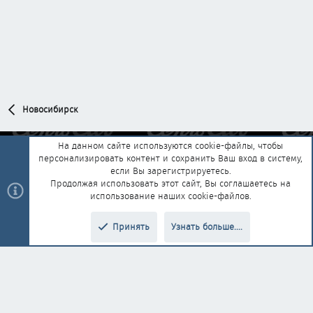
Новосибирск
На данном сайте используются cookie-файлы, чтобы
персонализировать контент и сохранить Ваш вход в систему,
Обратная связь
Условия и правила
если Вы зарегистрируетесь.
Политика конфиденциальности
Помощь
Главная
R
Продолжая использовать этот сайт, Вы соглашаетесь на
S
использование наших cookie-файлов.
S
®
Community platform by XenForo
© 2010-2025 XenForo Ltd.
|
Style and
Принять
Узнать больше....
®
add-ons by ThemeHouse
Перевод от Jumuro
Верх
Низ