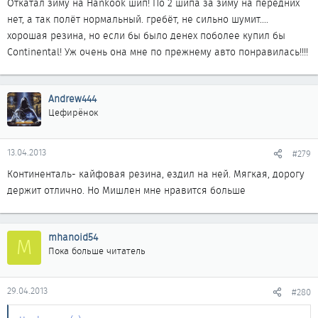
Откатал зиму на Hankook шип! По 2 шипа за зиму на передних
нет, а так полёт нормальный. гребёт, не сильно шумит....
хорошая резина, но если бы было денех поболее купил бы
Continental! Уж очень она мне по прежнему авто понравилась!!!!
Andrew444
Цефирёнок
13.04.2013
#279
Континенталь- кайфовая резина, ездил на ней. Мягкая, дорогу
держит отлично. Но Мишлен мне нравится больше
mhanoid54
M
Пока больше читатель
29.04.2013
#280