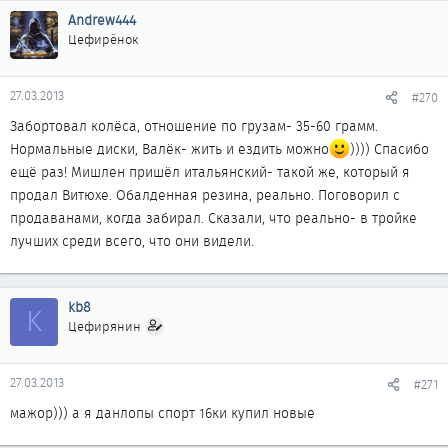
Andrew444
Цефирёнок
27.03.2013
#270
Забортовал колёса, отношение по грузам- 35-60 грамм.
Нормальные диски, Валёк- жить и ездить можно
)))) Спасибо
ещё раз! Мишлен пришёл итальянский- такой же, который я
продал Витюхе. Обалденная резина, реально. Поговорил с
продаванами, когда забирал. Сказали, что реально- в тройке
лучших среди всего, что они видели.
kb8
K
Цефирянин
27.03.2013
#271
мажор))) а я данлопы спорт 16ки купил новые