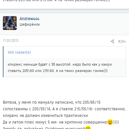
Andrew444
Цефирёнок
11.03.2013
#264
kb8 сказал(а):
клиренс меньше будет с 55 высотой. надо было как у кэмри
ставить 205\60 или 215\60. я на таких размерах гоняю)))
Витюха, у меня по мануалу написано, что 205/65/15
сопоставимы с 205/55/16. А я ставлю 215/55/16- соответственно,
клиренс не должен измениться практически.
Да и летом плюс минус 5 мм- не критично совершенно
))))
Зимой- да, актуально. Особенно нынешней