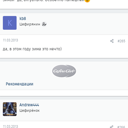
kb8
K
Цефирянин
11.03.2013
#265
да, в этом году зима это нечто)
Рекомендации
Andrew444
Цефирёнок
11.03.2013
#266