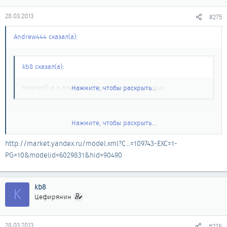
28.03.2013
#275
Andrew444 сказал(а):
kb8 сказал(а):
мажор))) а я данлопы спорт 16ки купил новые
Нажмите, чтобы раскрыть...
Нажмите, чтобы раскрыть...
Фото или ссылку- в студию
http://market.yandex.ru/model.xml?C...=109743-EXC=1-
PG=10&modelid=6029831&hid=90490
kb8
K
Цефирянин
28.03.2013
#276