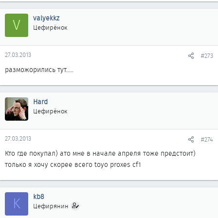
valyekkz
V
Цефирёнок
27.03.2013
#273
разможорились тут.....
Hard
Цефирёнок
27.03.2013
#274
Кто где покупал) ато мне в начале апреля тоже предстоит)
только я хочу скорее всего toyo proxes cf1
kb8
K
Цефирянин