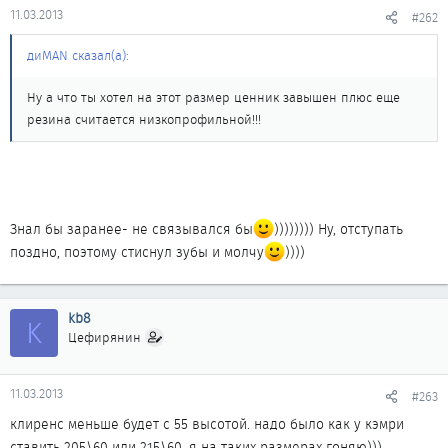
11.03.2013
#262
диMAN сказал(а):
Ну а что ты хотел на этот размер ценник завышен плюс еще
резина считается низкопрофильной!!!
Знал бы заранее- не связывался бы
)))))))) Ну, отступать
поздно, поэтому стиснул зубы и молчу
))))
kb8
K
Цефирянин
11.03.2013
#263
клиренс меньше будет с 55 высотой. надо было как у кэмри
ставить 205\60 или 215\60. я на таких размерах гоняю)))