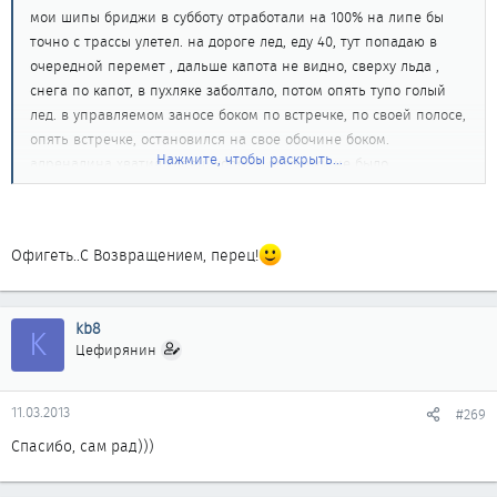
мои шипы бриджи в субботу отработали на 100% на липе бы
точно с трассы улетел. на дороге лед, еду 40, тут попадаю в
очередной перемет , дальше капота не видно, сверху льда ,
снега по капот, в пухляке заболтало, потом опять тупо голый
лед. в управляемом заносе боком по встречке, по своей полосе,
опять встречке, остановился на свое обочине боком.
Нажмите, чтобы раскрыть...
адреналина хватил капец, хорошо встречки не было...
Офигеть..С Возвращением, перец!
kb8
K
Цефирянин
11.03.2013
#269
Спасибо, сам рад)))