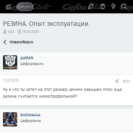
РЕЗИНА. Опыт эксплуатации.
А
Д
kb8
16.10.2009
в
а
т
Новосибирск
т
о
а
р
н
диMAN
т
а
е
ч
Цефирядник
м
а
ы
л
а
11.03.2013
#261
Ну а что ты хотел на этот размер ценник завышен плюс еще
резина считается низкопрофильной!!!
Andrew444
Цефирёнок