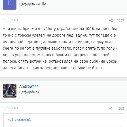
K
Цефирянин
11.03.2013
#267
мои шипы бриджи в субботу отработали на 100% на липе бы
точно с трассы улетел. на дороге лед, еду 40, тут попадаю в
очередной перемет , дальше капота не видно, сверху льда ,
снега по капот, в пухляке заболтало, потом опять тупо голый
лед. в управляемом заносе боком по встречке, по своей
полосе, опять встречке, остановился на свое обочине боком.
адреналина хватил капец, хорошо встречки не было...
Andrew444
Цефирёнок
11.03.2013
#268
kb8 сказал(а):