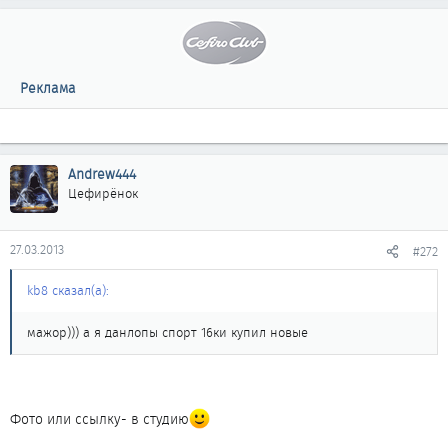
Реклама
Andrew444
Цефирёнок
27.03.2013
#272
kb8 сказал(а):
мажор))) а я данлопы спорт 16ки купил новые
Фото или ссылку- в студию