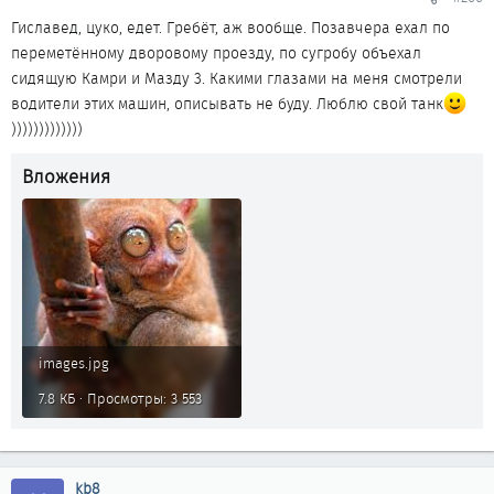
Гиславед, цуко, едет. Гребёт, аж вообще. Позавчера ехал по
переметённому дворовому проезду, по сугробу объехал
сидящую Камри и Мазду 3. Какими глазами на меня смотрели
водители этих машин, описывать не буду. Люблю свой танк
)))))))))))))
Вложения
images.jpg
7.8 КБ · Просмотры: 3 553
kb8