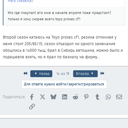
Hard сказал(а):
Кто где покупал) ато мне в начале апреля тоже предстоит)
только я хочу скорее всего toyo proxes cf1
Второй сезон катаюсь на Toyo proxes cf1, резина отличная у
меня стоит 205/65/15, сезон отъездил ни одного замечания
обошлись в 14000 тыщ, брал в Сибирь автошина, можно было и
подешевле взять, но я брал по безналу на фирму...
Первый
Последняя
Назад
14 из 15
Вперёд
Для ответа нужно войти/зарегистрироваться
Facebook
X
Bluesky
LinkedIn
Reddit
Pinterest
Tumblr
WhatsAp
Эл
Поделиться:
Ссылка