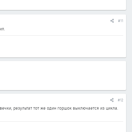
#11
ил.
#12
свечки, результат тот же один горшок выключается из цикла.