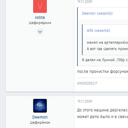
19.11.2009
V
Челябинск
Deemon сказал(а):
volna
Цефирядник
03.11.2007
Alfa сказал(а):
89
менял на артеллерийско
0
А вот где сделать пром
61
45
Я делал на Лунной ,700р 
Челябинск
после прочистки форсунок
nasushi.ru
89000258217
19.11.2009
До этого машина дёргалась
может дело было и в свеча
Deemon
Цефирёнок