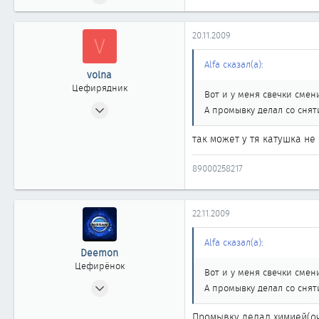
16
0
20.11.2009
V
11
Челябинск
Alfa сказал(а):
volna
Цефирядник
Вот и у меня свечки смен
03.11.2007
А промывку делал со сня
89
так может у тя катушка не
0
61
89000258217
45
Челябинск
22.11.2009
nasushi.ru
Alfa сказал(а):
Deemon
Цефирёнок
Вот и у меня свечки смен
24.08.2009
А промывку делал со сня
22
Промывку делал химией(оч