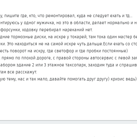
 пишите где, кто, что ремонтировал, куда не следует ехать и тд...
онтируюсь у одног мужичка, но это в области, делает нормально и н
 форсунки, ходовку перебирал нареканий нет.
ние тормозные диски, на искре у токарей, там тока один мастер б
уки. Это находиться не на самой искре чуть дальше.Если ехать со с
 есть поворот на искру, где светофор и где пробки постоянные)
 прямо по плохой дороге, с правой стороны автосервис с левой за
забором здание 2 или 3 этажное таксопарк, заходим туда и спрашив
там все расскажут.
 тему, нас и так мало, давайте помогать друг другу) кризис ведь)