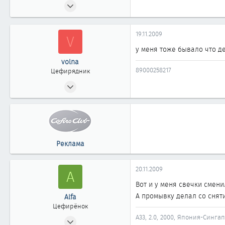
24.08.2009
22
0
19.11.2009
V
11
у меня тоже бывало что де
41
volna
Челябинск
89000258217
Цефирядник
03.11.2007
89
0
61
45
Реклама
Челябинск
nasushi.ru
20.11.2009
A
Вот и у меня свечки смени
А промывку делал со снят
Alfa
Цефирёнок
А33, 2.0, 2000, Япония-Синг
25.12.2007