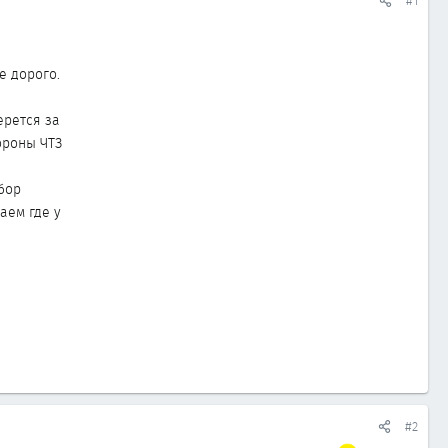
#1
е дорого.
ерется за
тороны ЧТЗ
бор
аем где у
#2