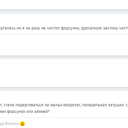
ргалась но я не разу не чистил форсунки, дроселную заслоку чист
л, стала подергиваться на малых оборотах, поперетыкал катушки, 
ием форсунок или химией?
апур-Япония