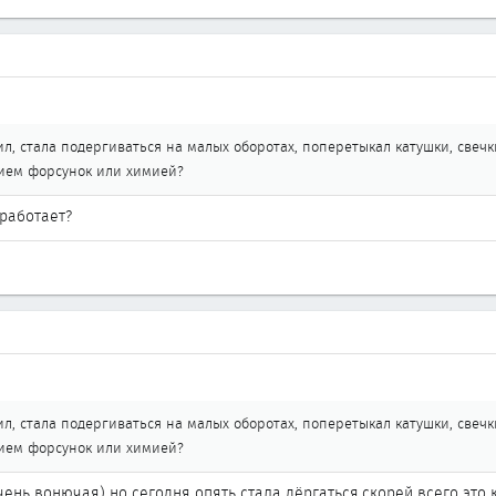
ил, стала подергиваться на малых оборотах, поперетыкал катушки, свечк
тием форсунок или химией?
 работает?
ил, стала подергиваться на малых оборотах, поперетыкал катушки, свечк
тием форсунок или химией?
ень вонючая) но сегодня опять стала дёргаться,скорей всего это