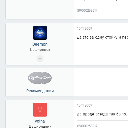
61
89000258217
45
Челябинск
10.11.2009
nasushi.ru
Да,это за одну стойку и п
Deemon
Цефирёнок
24.08.2009
22
0
11
41
Рекомендации
Челябинск
10.11.2009
V
да вроде всегда так было.
volna
89000258217
Цефирядник