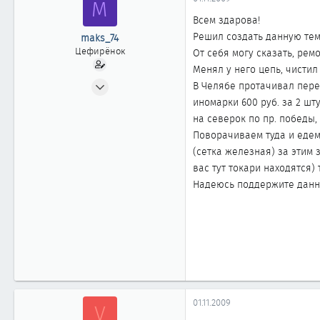
M
ы
л
а
Всем здарова!
Решил создать данную тему,
maks_74
Цефирёнок
От себя могу сказать, рем
Менял у него цепь, чистил
27.10.2009
В Челябе протачивал перед
37
иномарки 600 руб. за 2 шт
0
на северок по пр. победы,
Поворачиваем туда и едем
11
(сетка железная) за этим 
вас тут токари находятся) 
Надеюсь поддержите данную
01.11.2009
V