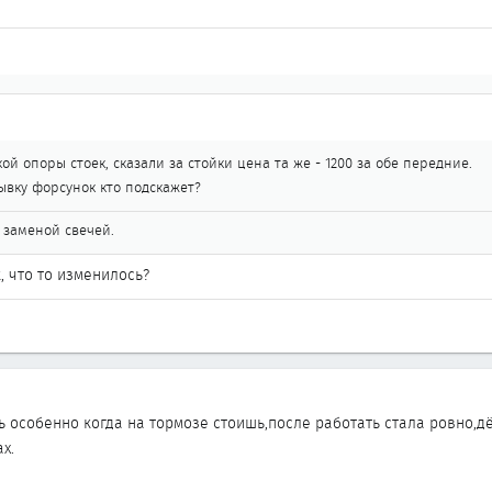
й опоры стоек, сказали за стойки цена та же - 1200 за обе передние.
ывку форсунок кто подскажет?
с заменой свечей.
, что то изменилось?
 особенно когда на тормозе стоишь,после работать стала ровно,дё
х.