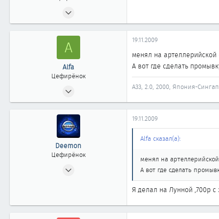
03.11.2007
89
0
19.11.2009
A
61
менял на артеллерийской о
45
А вот где сделать промыв
Alfa
Челябинск
Цефирёнок
nasushi.ru
А33, 2.0, 2000, Япония-Синг
25.12.2007
16
0
19.11.2009
11
Челябинск
Alfa сказал(а):
Deemon
Цефирёнок
менял на артеллерийской 
24.08.2009
А вот где сделать промыв
22
Я делал на Лунной ,700р с
0
11
41