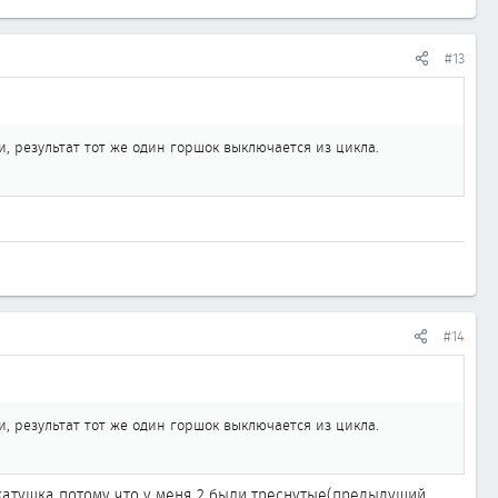
#13
и, результат тот же один горшок выключается из цикла.
#14
и, результат тот же один горшок выключается из цикла.
 катушка потому что у меня 2 были треснутые(предыдущий