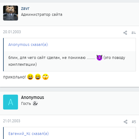
zavr
Администратор сайта
20.01.2003
#4
Anonymous сказал(а):
блин, для чего сайт сделан, не понимаю .........
(это поводу
комплектации)
прикольно!
Anonymous
A
Гость
21.01.2003
#5
Евгений_Кс сказал(а):