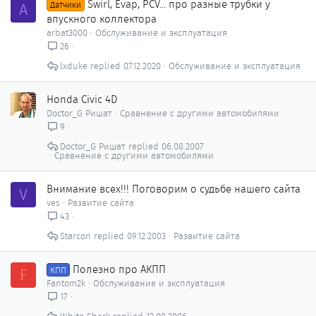
Swirl, Evap, PCV... про разные трубки у
A
Датчики
впускного коллектора
arbat3000
Обслуживание и эксплуатация
26
lxduke
07.12.2020
Обслуживание и эксплуатация
Honda Civic 4D
Doctor_G Ришат
Сравнение с другими автомобилями
9
Doctor_G Ришат
06.08.2007
Сравнение с другими автомобилями
Внимание всех!!! Поговорим о судьбе нашего сайта
V
ves
Развитие сайта
43
Starcon
09.12.2003
Развитие сайта
Полезно про АКПП
F
КПП
Fantom2k
Обслуживание и эксплуатация
17