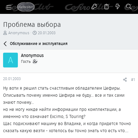
Проблема выбора
А
Д
Anonymous
20.01.2003
в
а
т
Обслуживание и эксплуатация
т
о
а
р
н
Anonymous
A
т
а
Гость
е
ч
м
а
ы
л
20.01.2003
#1
а
Ну воти я решил стать счастливым обладателем Цефиры.
Описывать почему именно Цефира не буду... все и так сами
знают почему...
но не могу никде найти информации про комплектации, а
именнно что означает Excimo, S Touring?
Щас подискивают машину во Владике, и когда придется точно
сказать какую везти - хотелось бы точно знать что есть что....