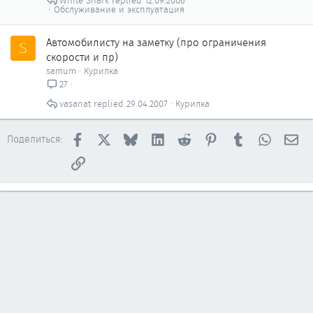
White Shark
12.09.2006
Обслуживание и эксплуатация
Автомобилисту на заметку (про ограничения
S
скорости и пр)
samum
Курилка
27
vasanat
29.04.2007
Курилка
Facebook
X
Bluesky
LinkedIn
Reddit
Pinterest
Tumblr
WhatsAp
Эл
Поделиться:
Ссылка