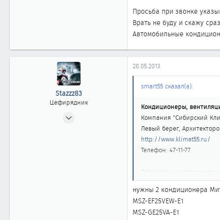
Просьба при звонке указыва
Врать не буду и скажу сраз
Автомобильные кондиционе
28.05.2013
smart55 сказал(а):
Stazzz83
Цефирядник
Кондиционеры, вентиляция
06.04.2010
Компания "Сибирский Кл
210
Левый берег, Архитекторов
0
http://www.klimat55.ru/
Телефон: 47-11-77
61
42
Обязательно упоминаем чт
г. Омск
нужны 2 кондиционера Ми
MSZ-EF25VEW-E1
MSZ-GE25VA-E1