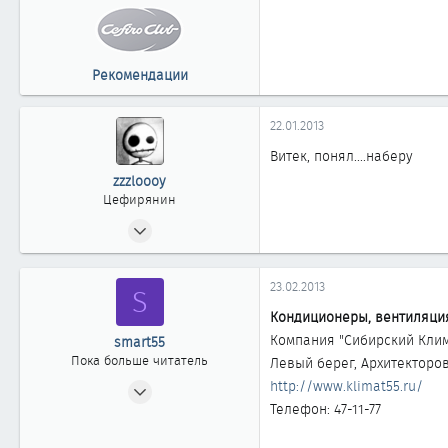
0
1 861
Россия г. ОМСК
Рекомендации
22.01.2013
Витек, понял....наберу
zzzloooy
Цефирянин
03.06.2012
333
0
23.02.2013
S
361
Кондиционеры, вентиляция
41
Компания "Сибирский Кли
smart55
Омск
Пока больше читатель
Левый берег, Архитекторов
31.10.2012
http://www.klimat55.ru/
Телефон: 47-11-77
0
0