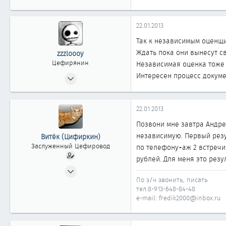
22.01.2013
Так к независимым оценщик
Ждать пока они вынесут с
zzzloooy
Цефирянин
Независимая оценка тоже 
03.06.2012
Интересен процесс докуме
333
0
22.01.2013
361
Позвони мне завтра Андрей
41
независимую. Первый резу
Витёк (Цифиркин)
Омск
Заслуженный Цефировод
по телефону+аж 2 встречи
рублей. Для меня это резул
31.10.2008
По з/ч звонить, писать
1 161
тел.8-913-648-84-48
0
e-mail: fredik2000@inbox.ru
1 861
Россия г. ОМСК