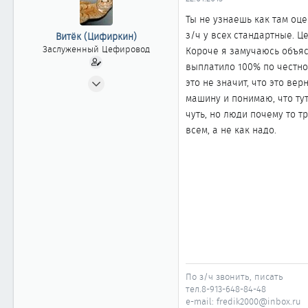
ы
л
а
Ты не узнаешь как там оц
з/ч у всех стандартные. Ц
Витёк (Цифиркин)
Заслуженный Цефировод
Короче я замучаюсь объясн
выплатило 100% по честно
31.10.2008
это не значит, что это ве
1 161
машину и понимаю, что тут 
0
чуть, но люди почему то т
всем, а не как надо.
1 861
Россия г. ОМСК
По з/ч звонить, писать
тел.8-913-648-84-48
e-mail: fredik2000@inbox.ru