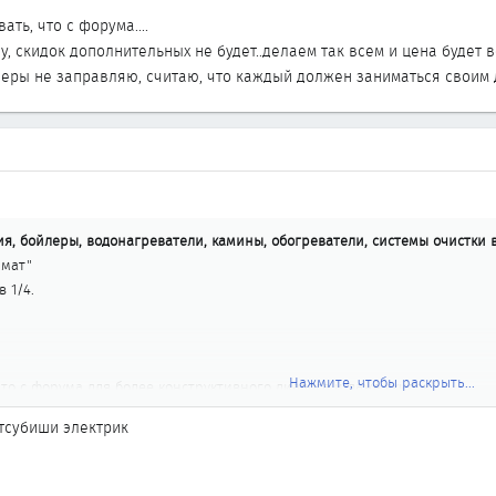
ть, что с форума....
у, скидок дополнительных не будет..делаем так всем и цена будет вс
ры не заправляю, считаю, что каждый должен заниматься своим д
, бойлеры, водонагреватели, камины, обогреватели, системы очистки во
имат"
 1/4.
Нажмите, чтобы раскрыть...
о с форума для более конструктивного диалога и даже скидок)
тсубиши электрик