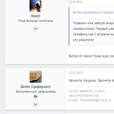
22.01.2013
Витёк (Цифиркин) сказал(а
Maxst
Пока больше читатель
Позвони мне завтра Андрей
22.04.2011
независимую. Первый резу
0
телефону+аж 2 встречи+ещ
0
это результат.
0
36
Витек от меня тоже жди зв
22.01.2013
Звоните пацаны. Звоните в
Витёк (Цифиркин)
По з/ч звонить, писать
Заслуженный Цефировод
тел.8-913-648-84-48
e-mail: fredik2000@inbox.ru
31.10.2008
1 161