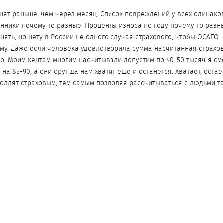
енят раньше, чем через месяц. Список повреждений у всех одинако
енники почему то разные. Проценты износа по году почему то разн
ять, но нету в России не одного случая страхового, чтобы ОСАГО
му. Даже если человека удовлетворила сумма насчитанная страхов
рно. Моим кентам многим насчитывали допустим по 40-50 тысяч я с
на 85-90, а они орут да нам хватит еще и останется. Хватает, остае
роллят страховым, тем самым позволяя рассчитываться с людьми та