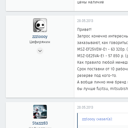
цены наличие
28.05.2013
Привет!
Запрос конечно интересный
zzzloooy
Цефирянин
заказывают, как говориться
03.06.2012
MSZ-EF25VEW-E1 - 63 320р. 
MSZ-GE25VA-E1 - 57 850 р. (
333
Как правило любой менедже
0
Срок поставки от 10 рабоч
361
резерве под кого-то.
41
А вобще лично мне бренд m
Омск
бы лучше fujitsu, mitsubish
28.05.2013
zzzloooy сказал(а):
Stazzz83