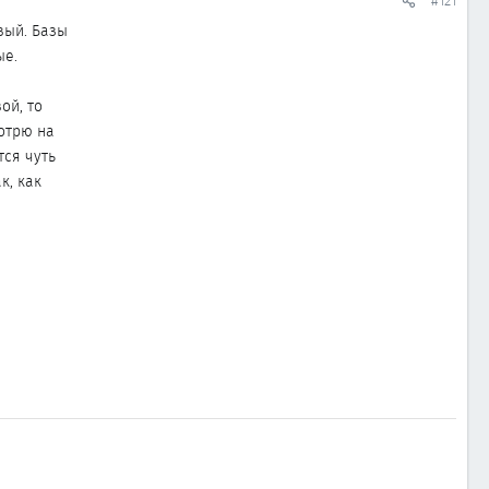
#121
вый. Базы
ые.
ой, то
мотрю на
тся чуть
к, как