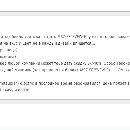
, особенно учитывая то, что MSZ-EF25VEW-E1 у нас в городе заказ
 на вкус и цвет, не в каждый дизайн впишется....
(розница).
розница).
р любой компании может тебе дать скидку 5-7-10%. Особой экономии
их дней минимум (как правило не более). MSZ-EF25VEW-E1 - в Омске н
itsubishi electric в последнее время разонравился, цена ползет 
i heavy и daikin.