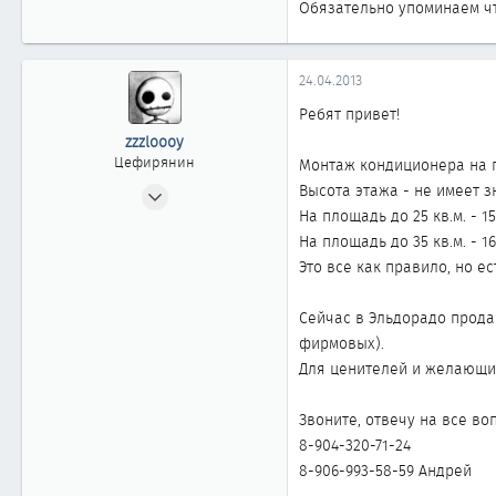
Обязательно упоминаем чт
0
24.04.2013
Ребят привет!
zzzloooy
Цефирянин
Монтаж кондиционера на п
03.06.2012
Высота этажа - не имеет з
На площадь до 25 кв.м. - 15
333
На площадь до 35 кв.м. - 16
0
Это все как правило, но е
361
41
Сейчас в Эльдорадо продаю
Омск
фирмовых).
Для ценителей и желающих
Звоните, отвечу на все во
8-904-320-71-24
8-906-993-58-59 Андрей