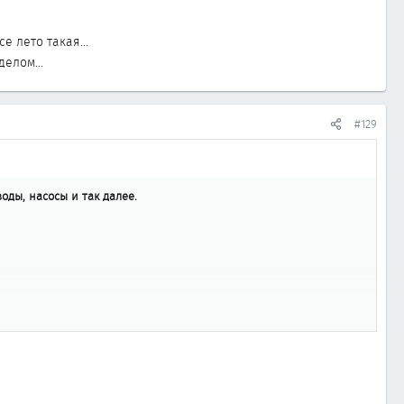
е лето такая...
елом...
#129
ды, насосы и так далее.