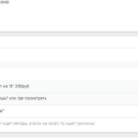
звоню
 на 15" 3150руб
ешь? или где посмотреть
ы"
от ищет методы, а если не хочет, то ищет причины!