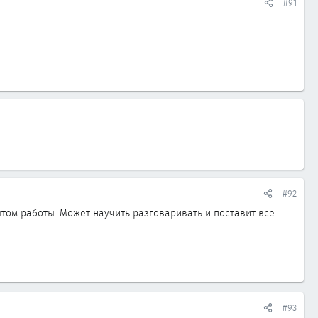
#91
#92
пытом работы. Может научить разговаривать и поставит все
#93