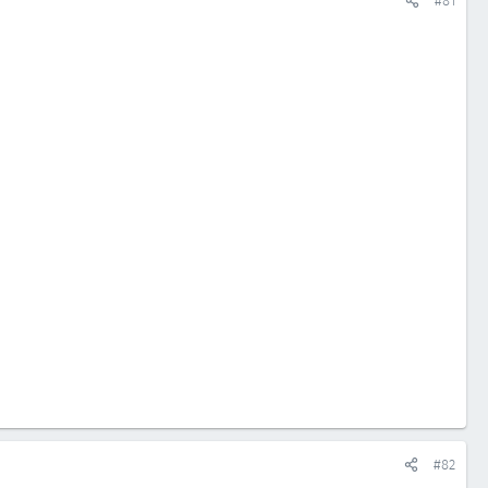
#81
#82