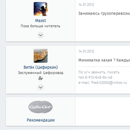
14.01.2012
Занимаюсь грузоперевозкам
Maxst
Пока больше читатель
22.04.2011
0
0
14.01.2012
0
Минималка какая ? Каждый
36
Витёк (Цифиркин)
По з/ч звонить, писать
Заслуженный Цефировод
тел.8-913-648-84-48
e-mail: fredik2000@inbox.ru
31.10.2008
1 161
0
1 861
Россия г. ОМСК
Рекомендации