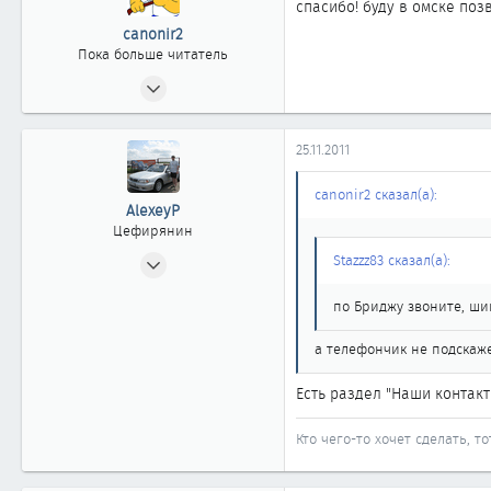
спасибо! буду в омске по
canonir2
Пока больше читатель
20.11.2011
6
0
25.11.2011
1
canonir2 сказал(а):
AlexeyP
Цефирянин
12.05.2006
Stazzz83 сказал(а):
466
по Бриджу звоните, шип
0
361
а телефончик не подскаж
52
Есть раздел "Наши контакт
Омск
Кто чего-то хочет сделать, т