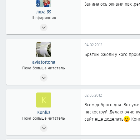
Занимаюсь окнами пвх ,рем
леха 99
Цефирядник
03.11.2011
144
0
04.02.2012
61
Братцы ежели у кого проб
Омск
aviatortoha
Пока больше читатель
02.09.2010
7
0
02.05.2012
K
1
Всем доброго дня. Вот уж
47
пескоструй. Делаю очистку
Konfuz
Омск
Пока больше читатель
сайт еще доделать
Конт
22.11.2011
0