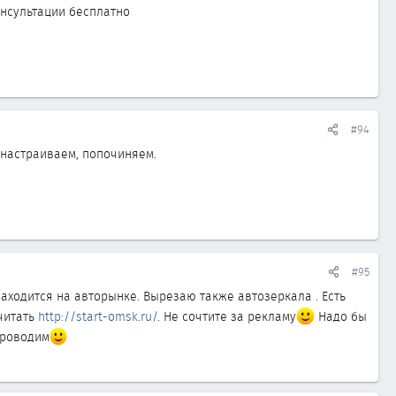
онсультации бесплатно
#94
онастраиваем, попочиняем.
#95
Находится на авторынке. Вырезаю также автозеркала . Есть
очитать
http://start-omsk.ru/
. Не сочтите за рекламу
Надо бы
проводим