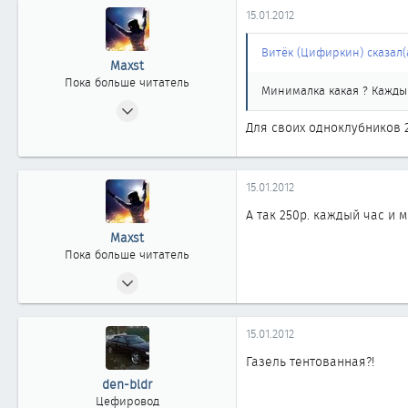
15.01.2012
Витёк (Цифиркин) сказал(а
Maxst
Пока больше читатель
Минималка какая ? Каждый
22.04.2011
Для своих одноклубников 20
0
0
0
15.01.2012
36
А так 250р. каждый час и м
Maxst
Пока больше читатель
22.04.2011
0
0
15.01.2012
0
Газель тентованная?!
36
den-bldr
Цефировод