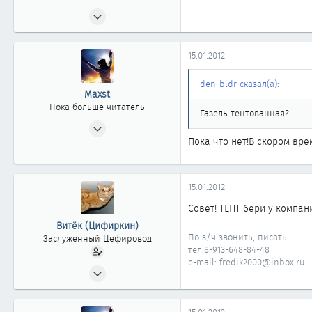
23.08.2010
756
1
15.01.2012
863
44
den-bldr сказал(а):
Maxst
Омск
Пока больше читатель
Газель тентованная?!
22.04.2011
Пока что нет!В скором вре
0
0
0
15.01.2012
36
Совет! ТЕНТ бери у компан
Витёк (Цифиркин)
По з/ч звонить, писать
Заслуженный Цефировод
тел.8-913-648-84-48
e-mail: fredik2000@inbox.ru
31.10.2008
1 161
0