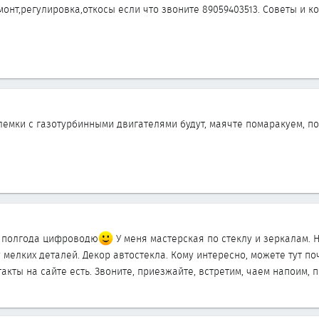
онт,регулировка,откосы если что звоните 89059403513. Советы и к
лемки с газотурбинными двигателями будут, маячте помаракуем, п
е полгода цифроводю
У меня мастерская по стеклу и зеркалам. 
 мелких деталей. Декор автостекла. Кому интересно, можете тут п
акты на сайте есть. Звоните, приезжайте, встретим, чаем напоим, 