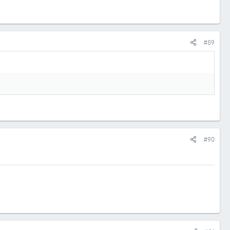
#89
#90