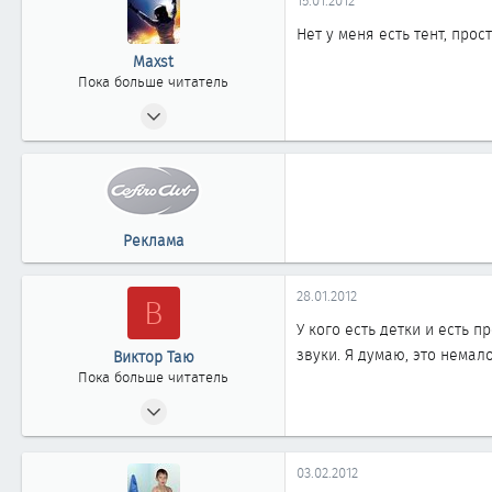
15.01.2012
1 861
Нет у меня есть тент, прос
Россия г. ОМСК
Maxst
Пока больше читатель
22.04.2011
0
0
0
36
Реклама
28.01.2012
В
У кого есть детки и есть 
звуки. Я думаю, это немал
Виктор Таю
Пока больше читатель
18.01.2012
0
0
03.02.2012
0