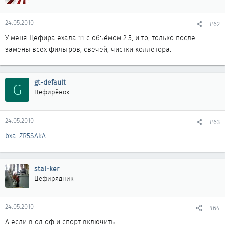
24.05.2010
#62
У меня Цефира ехала 11 с объёмом 2.5, и то, только после
замены всех фильтров, свечей, чистки коллетора.
gt-default
G
Цефирёнок
24.05.2010
#63
bxa-ZR5SAkA
stal-ker
Цефирядник
24.05.2010
#64
А если в од оф и спорт включить.