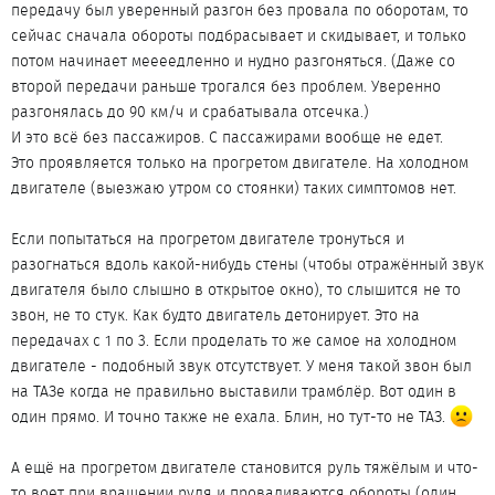
передачу был уверенный разгон без провала по оборотам, то
сейчас сначала обороты подбрасывает и скидывает, и только
потом начинает меееедленно и нудно разгоняться. (Даже со
второй передачи раньше трогался без проблем. Уверенно
разгонялась до 90 км/ч и срабатывала отсечка.)
И это всё без пассажиров. С пассажирами вообще не едет.
Это проявляется только на прогретом двигателе. На холодном
двигателе (выезжаю утром со стоянки) таких симптомов нет.
Если попытаться на прогретом двигателе тронуться и
разогнаться вдоль какой-нибудь стены (чтобы отражённый звук
двигателя было слышно в открытое окно), то слышится не то
звон, не то стук. Как будто двигатель детонирует. Это на
передачах с 1 по 3. Если проделать то же самое на холодном
двигателе - подобный звук отсутствует. У меня такой звон был
на ТАЗе когда не правильно выставили трамблёр. Вот один в
один прямо. И точно также не ехала. Блин, но тут-то не ТАЗ.
А ещё на прогретом двигателе становится руль тяжёлым и что-
то воет при вращении руля и проваливаются обороты (один