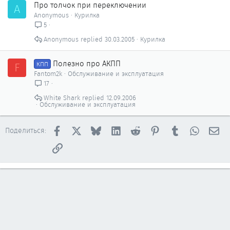
Про толчок при переключении
A
Anonymous
Курилка
5
Anonymous
30.03.2005
Курилка
Полезно про АКПП
F
КПП
Fantom2k
Обслуживание и эксплуатация
17
White Shark
12.09.2006
Обслуживание и эксплуатация
Facebook
X
Bluesky
LinkedIn
Reddit
Pinterest
Tumblr
WhatsAp
Эл
Поделиться:
Ссылка