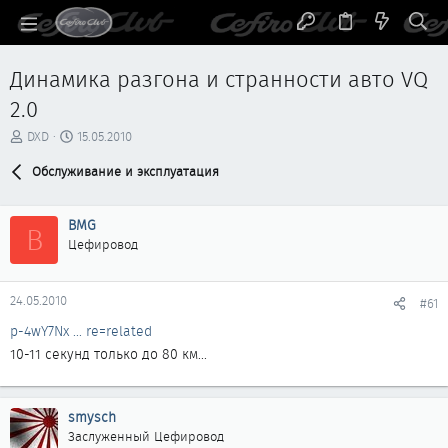
Динамика разгона и странности авто VQ
2.0
А
Д
DXD
15.05.2010
в
а
т
Обслуживание и эксплуатация
т
о
а
р
н
BMG
т
а
B
е
ч
Цефировод
м
а
ы
л
а
24.05.2010
#61
p-4wY7Nx ... re=related
10-11 секунд только до 80 км...
smysch
Заслуженный Цефировод