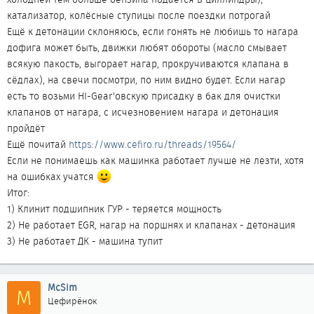
катализатор, колёсные ступицы после поездки потрогай
Ещё к детонации склоняюсь, если гонять не любишь то нагара
дофига может быть, движки любят обороты (масло смывает
всякую пакость, выгорает нагар, прокручиваются клапана в
сёдлах), на свечи посмотри, по ним видно будет. Если нагар
есть то возьми HI-Gear'овскую присадку в бак для очистки
клапанов от нагара, с исчезновением нагара и детонация
пройдёт
Ещё почитай
https://www.cefiro.ru/threads/19564/
Если не понимаешь как машинка работает лучше не лезти, хотя
на ошибках учатся
Итог:
1) Клинит подшипник ГУР - теряется мощность
2) Не работает EGR, нагар на поршнях и клапанах - детонация
3) Не работает ДК - машина тупит
McSim
M
Цефирёнок