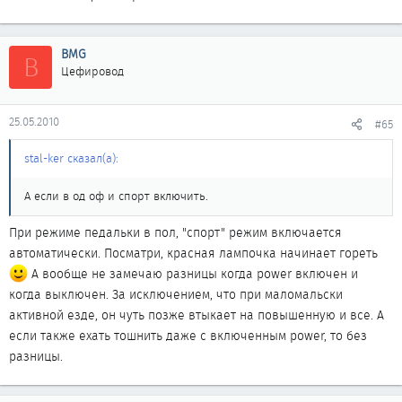
BMG
B
Цефировод
25.05.2010
#65
stal-ker сказал(а):
А если в од оф и спорт включить.
При режиме педальки в пол, "спорт" режим включается
автоматически. Посматри, красная лампочка начинает гореть
А вообще не замечаю разницы когда power включен и
когда выключен. За исключением, что при маломальски
активной езде, он чуть позже втыкает на повышенную и все. А
если также ехать тошнить даже с включенным power, то без
разницы.