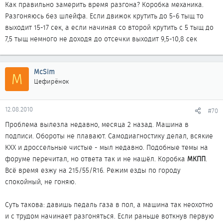
Как правильно замерить время разгона? Коробка механика.
Разгоняюсь без шлейфа. Если движок крутить до 5-6 тыщ то
выходит 15-17 сек, а если начиная со второй крутить с 5 тыщ до
7,5 тыщ немного не доходя до отсечки выходит 9,5-10,8 сек
McSim
M
Цефирёнок
12.08.2010
#70
Проблема вылезла недавно, месяца 2 назад. Машина в
подписи. Обороты не плавают. Самодиагностику делал, всякие
КХХ и дроссельные чистые - мыл недавно. Подобные темы на
форуме перечитал, но ответа так и не нашёл. Коробка
МКПП
.
Всё время езжу на 215/55/R16. Режим езды по городу
спокойный, не гоняю.
Суть такова: давишь педаль газа в пол, а машина так неохотно
и с трудом начинает разгоняться. Если раньше воткнув первую