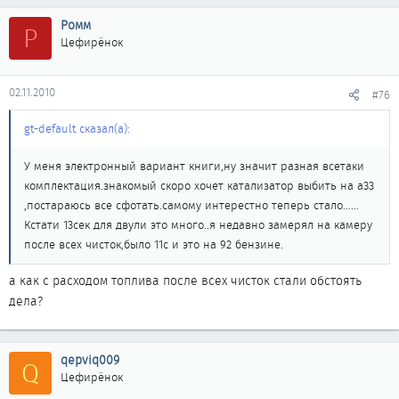
Ромм
Р
Цефирёнок
02.11.2010
#76
gt-default сказал(а):
У меня электронный вариант книги,ну значит разная всетаки
комплектация.знакомый скоро хочет катализатор выбить на а33
,постараюсь все сфотать.самому интерестно теперь стало......
Кстати 13сек для двули это много..я недавно замерял на камеру
после всех чисток,было 11с и это на 92 бензине.
а как с расходом топлива после всех чисток стали обстоять
дела?
qepviq009
Q
Цефирёнок