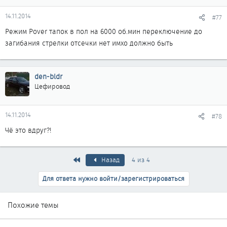
14.11.2014
#77
Режим Pover тапок в пол на 6000 об.мин переключение до
загибания стрелки отсечки нет имхо должно быть
den-bldr
Цефировод
14.11.2014
#78
Чё это вдруг?!
Первый
Назад
4 из 4
Для ответа нужно войти/зарегистрироваться
Похожие темы