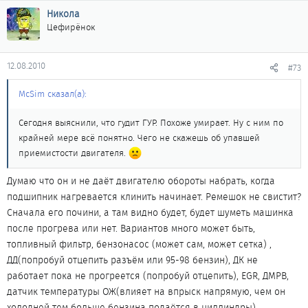
Никола
Цефирёнок
12.08.2010
#73
McSim сказал(а):
Сегодня выяснили, что гудит ГУР. Похоже умирает. Ну с ним по
крайней мере всё понятно. Чего не скажешь об упавшей
приемистости двигателя.
Думаю что он и не даёт двигателю обороты набрать, когда
подшипник нагревается клинить начинает. Ремешок не свистит?
Сначала его почини, а там видно будет, будет шуметь машинка
после прогрева или нет. Вариантов много может быть,
топливный фильтр, бензонасос (может сам, может сетка) ,
ДД(попробуй отцепить разъём или 95-98 бензин), ДК не
работает пока не прогреется (попробуй отцепить), EGR, ДМРВ,
датчик температуры ОЖ(влияет на впрыск напрямую, чем он
холодней тем больше бензина подаётся в циллиндры),