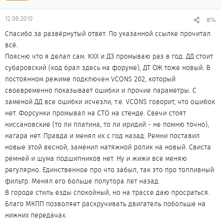
12.08.2010
#74
Спасибо за развёрнутый ответ. По указанной ссылке прочитал
всё.
Поясню что я делал сам. КХХ и ДЗ промываю раз в год. ДД стоит
субаровский (код брал здесь на форуме), ДТ ОЖ тоже новый. В
постоянном режиме подключен VCONS 202, который
своевременно показывает ошибки и прочие параметры. С
заменой ДД все ошибки исчезли, т.е. VCONS говорит, что ошибок
нет. Форсунки промывал на СТО на стенде. Свечи стоят
ниссановские (то ли платина, то ли иридий - не помню точно),
нагара нет. Правда и менял их с год назад. Ремни поставил
новые этой весной, заменил натяжной ролик на новый. Свиста
ремней и шума подшипников нет. Ну и жижи все меняю
регулярно. Единственное про что забыл, так это про топливный
фильтр. Менял его больше полутора лет назад.
В городе стиль езды спокойный, но на трассе даю просраться.
Благо МКПП позволяет раскручивать двигатель побольше на
нижних передачах.