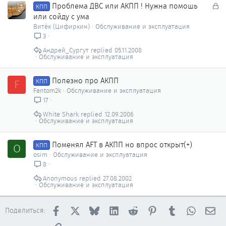
З
Проблема ДВС или АКПП ! Нужна помошь
КПП
а
или сойду с ума
к
Витёк (Цифиркин)
Обслуживание и эксплуатация
р
3
ы
Андрей_Сургут
05.11.2008
т
Обслуживание и эксплуатация
о
Полезно про АКПП
F
КПП
Fantom2k
Обслуживание и эксплуатация
17
White Shark
12.09.2006
Обслуживание и эксплуатация
Поменял AFT в АКПП но впрос открыт(+)
O
КПП
osim
Обслуживание и эксплуатация
8
Anonymous
27.08.2002
Обслуживание и эксплуатация
Facebook
X
Bluesky
LinkedIn
Reddit
Pinterest
Tumblr
WhatsAp
Эл
Поделиться: