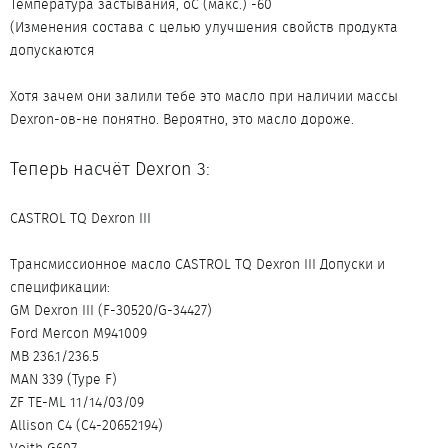
Температура застывания, оС (макс.) -60
(Изменения состава с целью улучшения свойств продукта
допускаются
Хотя зачем они залили тебе это масло при наличии массы
Dexron-ов-не понятно. Вероятно, это масло дороже.
Теперь насчёт Dexron 3:
CASTROL TQ Dexron III
Трансмиссионное масло CASTROL TQ Dexron III Допуски и
спецификации:
GM Dexron III (F-30520/G-34427)
Ford Mercon M941009
MB 236.1/236.5
MAN 339 (Type F)
ZF TE-ML 11/14/03/09
Allison C4 (C4-20652194)