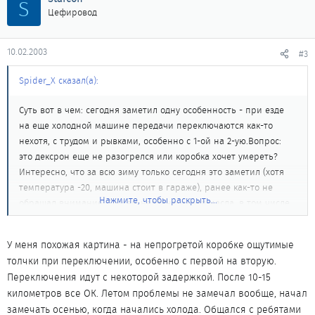
S
Цефировод
10.02.2003
#3
Spider_X сказал(а):
Суть вот в чем: сегодня заметил одну особенность - при езде
на еще холодной машине передачи переключаются как-то
нехотя, с трудом и рывками, особенно с 1-ой на 2-ую.Вопрос:
это дексрон еще не разогрелся или коробка хочет умереть?
Интересно, что за всю зиму только сегодня это заметил (хотя
температура -20, машина стоит в гараже), ранее как-то не
Нажмите, чтобы раскрыть...
обращал внимание. Совсем недавно менял масла, в том числе
и в коробке. Делал на стенде (в "Бегемоте") с предварительной
промывкой АКПП. Залил Castrol TransmaxZ 5W30 (на СТО сказали
У меня похожая картина - на непрогретой коробке ощутимые
что это Dexron III, кстати что за масло такое?). ПРи дальнейшем
толчки при переключении, особенно с первой на вторую.
прогреве передачи включаются без рывков и в назначенный
Переключения идут с некоторой задержкой. После 10-15
момент.
километров все ОК. Летом проблемы не замечал вообще, начал
замечать осенью, когда начались холода. Общался с ребятами