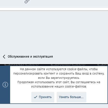
Ссылка
Обслуживание и эксплуатация
На данном сайте используются cookie-файлы, чтобы
персонализировать контент и сохранить Ваш вход в систему,
Обратная связь
Условия и правила
если Вы зарегистрируетесь.
Политика конфиденциальности
Помощь
Главная
R
Продолжая использовать этот сайт, Вы соглашаетесь на
S
использование наших cookie-файлов.
S
®
Community platform by XenForo
© 2010-2025 XenForo Ltd.
|
Style and
Принять
Узнать больше....
®
add-ons by ThemeHouse
Перевод от Jumuro
Верх
Низ