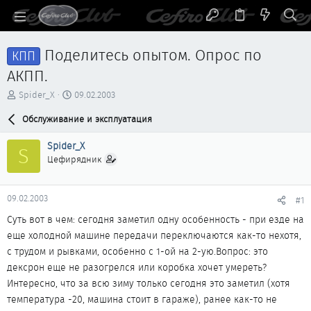
Поделитесь опытом. Опрос по
КПП
АКПП.
А
Д
Spider_X
09.02.2003
в
а
т
Обслуживание и эксплуатация
т
о
а
р
н
Spider_X
S
т
а
Цефирядник
е
ч
м
а
ы
л
09.02.2003
#1
а
Суть вот в чем: сегодня заметил одну особенность - при езде на
еще холодной машине передачи переключаются как-то нехотя,
с трудом и рывками, особенно с 1-ой на 2-ую.Вопрос: это
дексрон еще не разогрелся или коробка хочет умереть?
Интересно, что за всю зиму только сегодня это заметил (хотя
температура -20, машина стоит в гараже), ранее как-то не