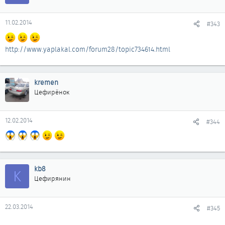
11.02.2014
#343
http://www.yaplakal.com/forum28/topic734614.html
kremen
Цефирёнок
12.02.2014
#344
kb8
K
Цефирянин
22.03.2014
#345