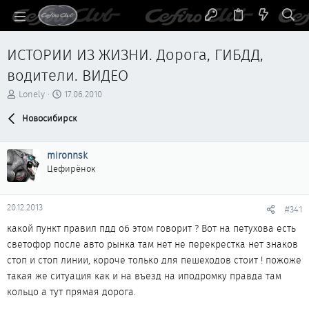
ИСТОРИИ ИЗ ЖИЗНИ. Дорога, ГИБДД,
водители. ВИДЕО
А
Д
Lonely
17.06.2010
в
а
т
Новосибирск
т
о
а
р
н
mironnsk
т
а
е
ч
Цефирёнок
м
а
ы
л
а
20.12.2013
#341
какой пункт правил пдд об этом говорит ? Вот на петухова есть
светофор после авто рынка там нет не перекрестка нет знаков
стоп и стоп линии, короче только для пешеходов стоит ! пожоже
такая же ситуация как и на въезд на иподромку правда там
кольцо а тут прямая дорога.