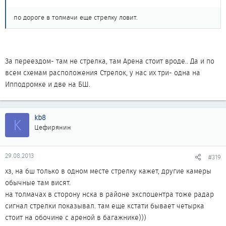
по дороге в толмачи еще стрелку ловит.
За переездом- там не стрелка, там Арена стоит вроде.. Да и по
всем схемам расположения Стрелок, у нас их три- одна на
Ипподромке и две на БШ.
kb8
K
Цефирянин
29.08.2013
#319
хз, на бш только в одном месте стрелку кажет, другие камеры
обычные там висят.
на толмачах в сторону нска в районе экспоцентра тоже радар
сигнал стрелки показывал. там еще кстати бывает четырка
стоит на обочине с ареной в багажнике)))