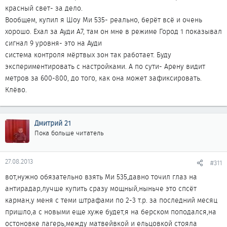
красный свет- за дело.
Вообщем, купил я Шоу Ми 535- реально, берёт всё и очень
хорошо. Ехал за Ауди А7, там он мне в режиме Город 1 показывал
сигнал 9 уровня- это на Ауди
система контроля мёртвых зон так работает. Буду
экспериментировать с настройками. А по сути- Арену видит
метров за 600-800, до того, как она может зафиксировать.
Клёво.
Дмитрий 21
Пока больше читатель
27.08.2013
#311
вот,нужно обязательно взять Ми 535,давно точил глаз на
антирадар,лучше купить сразу мощный,ныньче это спсёт
карман,у меня с теми штрафами по 2-3 т.р. за последний месяц
пришло,а с новыми еще хуже будет,я на берском поподался,на
остоновке лагерь,между матвейвкой и ельцовкой стояла