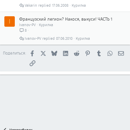
Vakarin
17.06.2008
Курилка
Французский легион? Накося, выкуси! ЧАСТЬ 1
I
Ivanov-PV
Курилка
8
Ivanov-PV
07.06.2010
Курилка
Facebook
X
Bluesky
LinkedIn
Reddit
Pinterest
Tumblr
WhatsAp
Эл
Поделиться:
Ссылка