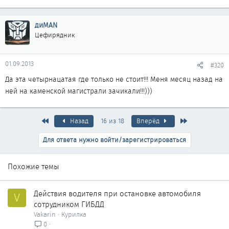
диMAN
Цефирядник
01.09.2013
#320
Да эта четырнацатая где только не стоит!!! Меня месяц назад на
ней на каменской магистрали зачикали!!!)))
Первый
Последняя
Назад
16 из 18
Вперёд
Для ответа нужно войти/зарегистрироваться
Похожие темы
Действия водителя при остановке автомобиля
V
сотрудником ГИБДД
Vakarin
Курилка
0