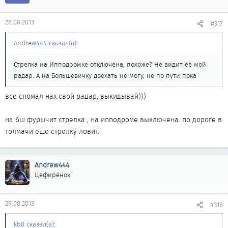
28.08.2013
#317
Andrew444 сказал(а):
Стрелка на Ипподромке отключена, похоже? Не видит её мой
радар. А на Большевичку доехать не могу, не по пути пока
все сломал нах свой радар, выкидывай)))
на бш фурычит стрелка , на ипподроме выключена. по дороге в
толмачи еще стрелку ловит.
Andrew444
Цефирёнок
29.08.2013
#318
kb8 сказал(а):