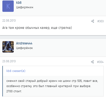
kb8
K
Цефирянин
22.08.2013
#303
Ага там кроме обычных камер, еще стрелка)
Andrew444
Цефирёнок
23.08.2013
#304
kb8 сказал(а):
сменил свой старый добрый кранч на шоми стр 535, ловит все,
особенно стрелку. это был главный критерий при выборе.
2700 стоит.