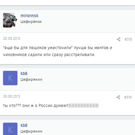
mironnsk
Цефирёнок
28.08.2013
#315
"еще бы для пешиков ужесточили" лучше бы ментов и
чиновников садили или сразу расстреливали.
kb8
K
Цефирянин
28.08.2013
#316
ты что??? они ж о России думают))))))))))))))))))))
kb8
K
Цефирянин