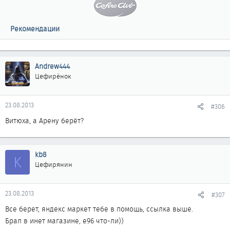
Рекомендации
Andrew444
Цефирёнок
23.08.2013
#306
Витюха, а Арену берёт?
kb8
K
Цефирянин
23.08.2013
#307
Все берет, яндекс маркет тебе в помощь, ссылка выше.
Брал в инет магазине, е96 что-ли))