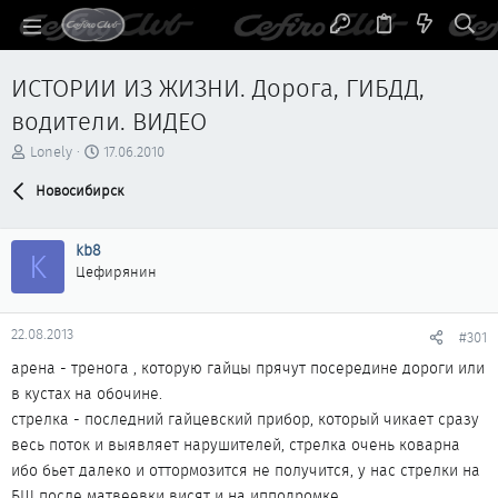
ИСТОРИИ ИЗ ЖИЗНИ. Дорога, ГИБДД,
водители. ВИДЕО
А
Д
Lonely
17.06.2010
в
а
т
Новосибирск
т
о
а
р
н
kb8
т
а
K
е
ч
Цефирянин
м
а
ы
л
а
22.08.2013
#301
арена - тренога , которую гайцы прячут посередине дороги или
в кустах на обочине.
стрелка - последний гайцевский прибор, который чикает сразу
весь поток и выявляет нарушителей, стрелка очень коварна
ибо бьет далеко и оттормозится не получится, у нас стрелки на
БШ после матвеевки висят и на ипподромке.