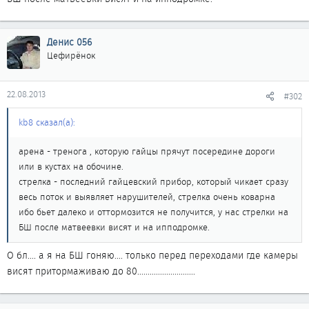
Денис 056
Цефирёнок
22.08.2013
#302
kb8 сказал(а):
арена - тренога , которую гайцы прячут посередине дороги
или в кустах на обочине.
стрелка - последний гайцевский прибор, который чикает сразу
весь поток и выявляет нарушителей, стрелка очень коварна
ибо бьет далеко и оттормозится не получится, у нас стрелки на
БШ после матвеевки висят и на ипподромке.
О бл.... а я на БШ гоняю.... только перед переходами где камеры
висят притормаживаю до 80............................