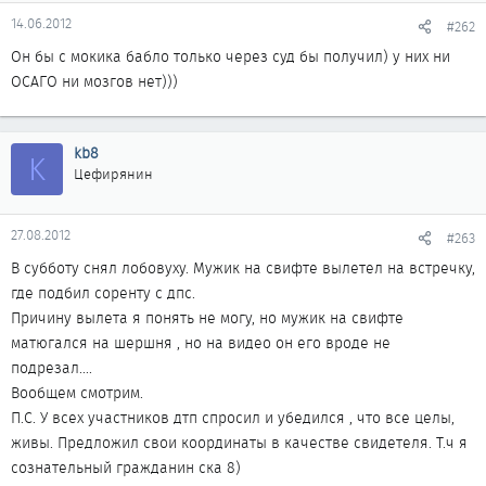
14.06.2012
#262
Он бы с мокика бабло только через суд бы получил) у них ни
ОСАГО ни мозгов нет)))
kb8
K
Цефирянин
27.08.2012
#263
В субботу снял лобовуху. Мужик на свифте вылетел на встречку,
где подбил соренту с дпс.
Причину вылета я понять не могу, но мужик на свифте
матюгался на шершня , но на видео он его вроде не
подрезал....
Вообщем смотрим.
П.С. У всех участников дтп спросил и убедился , что все целы,
живы. Предложил свои координаты в качестве свидетеля. Т.ч я
сознательный гражданин ска 8)