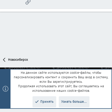
Ссылка
Новосибирск
На данном сайте используются cookie-файлы, чтобы
персонализировать контент и сохранить Ваш вход в систему,
Обратная связь
Условия и правила
если Вы зарегистрируетесь.
Политика конфиденциальности
Помощь
Главная
R
Продолжая использовать этот сайт, Вы соглашаетесь на
S
использование наших cookie-файлов.
S
®
Community platform by XenForo
© 2010-2025 XenForo Ltd.
|
Style and
Принять
Узнать больше....
®
add-ons by ThemeHouse
Перевод от Jumuro