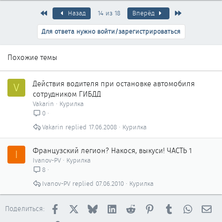
Первый
Последняя
Назад
14 из 18
Вперёд
Для ответа нужно войти/зарегистрироваться
Похожие темы
Действия водителя при остановке автомобиля
V
сотрудником ГИБДД
Vakarin
Курилка
0
Vakarin
17.06.2008
Курилка
Французский легион? Накося, выкуси! ЧАСТЬ 1
I
Ivanov-PV
Курилка
8
Ivanov-PV
07.06.2010
Курилка
Facebook
X
Bluesky
LinkedIn
Reddit
Pinterest
Tumblr
WhatsAp
Эл
Поделиться: