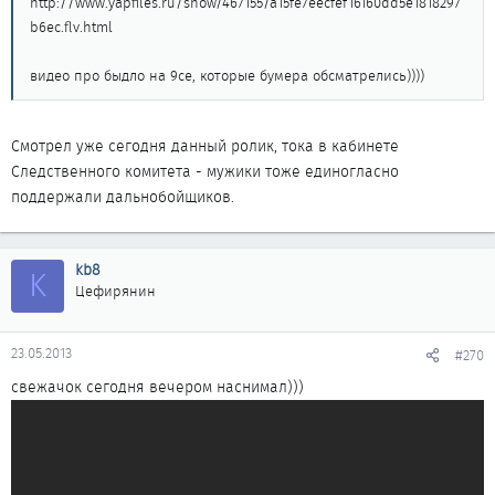
http://www.yapfiles.ru/show/467155/a15fe7eecfef16160dd5e1818297
b6ec.flv.html
видео про быдло на 9се, которые бумера обсматрелись))))
Смотрел уже сегодня данный ролик, тока в кабинете
Следственного комитета - мужики тоже единогласно
поддержали дальнобойщиков.
kb8
K
Цефирянин
23.05.2013
#270
свежачок сегодня вечером наснимал)))