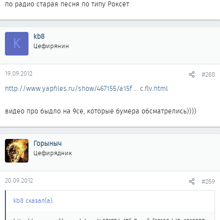
по радио старая песня по типу Роксет
kb8
K
Цефирянин
19.09.2012
#268
http://www.yapfiles.ru/show/467155/a15f ... c.flv.html
видео про быдло на 9се, которые бумера обсматрелись))))
Горыныч
Цефирядник
20.09.2012
#269
kb8 сказал(а):