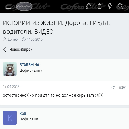
ИСТОРИИ ИЗ ЖИЗНИ. Дорога, ГИБДД,
водители. ВИДЕО
А
Д
Lonely
17.06.2010
в
а
т
Новосибирск
т
о
а
р
н
STARSHINA
т
а
е
ч
Цефирядник
м
а
ы
л
а
14.06.2012
#261
естественно))но при дтп то не должен скрываться)))
kb8
K
Цефирянин