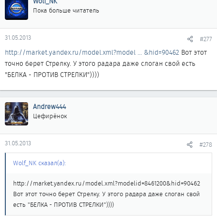
Wolf_NK
Пока больше читатель
31.05.2013
#277
http://market.yandex.ru/model.xml?model ... &hid=90462
Вот этот
точно берет Стрелку. У этого радара даже слоган свой есть
"БЕЛКА - ПРОТИВ СТРЕЛКИ"))))
Andrew444
Цефирёнок
31.05.2013
#278
Wolf_NK сказал(а):
http://market.yandex.ru/model.xml?modelid=8461200&hid=90462
Вот этот точно берет Стрелку. У этого радара даже слоган свой
есть "БЕЛКА - ПРОТИВ СТРЕЛКИ"))))