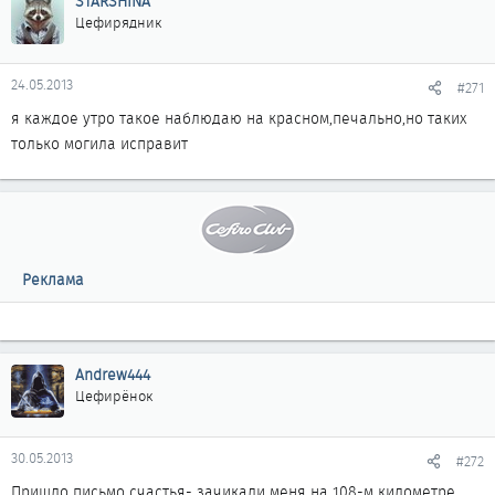
STARSHINA
Цефирядник
24.05.2013
#271
я каждое утро такое наблюдаю на красном,печально,но таких
только могила исправит
Реклама
Andrew444
Цефирёнок
30.05.2013
#272
Пришло письмо счастья- зачикали меня на 108-м километре