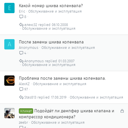
Какой номер шкива коленвала?
E
Eric
Обслуживание и эксплуатация
8
алекс32
06.10.2008
Обслуживание и эксплуатация
После замены шкива коленвала
A
Anonymous
Обслуживание и эксплуатация
4
Anonymous
01.03.2007
Обслуживание и эксплуатация
Проблема после замены шкива коленвала.
AlexKZ
Обслуживание и эксплуатация
97
Stas813
17.08.2019
Обслуживание и эксплуатация
З
Подойдёт ли демпфер шкива клапана и
Климат
а
компрессор кондиционера?
к
zeebr
Обслуживание и эксплуатация
р
6