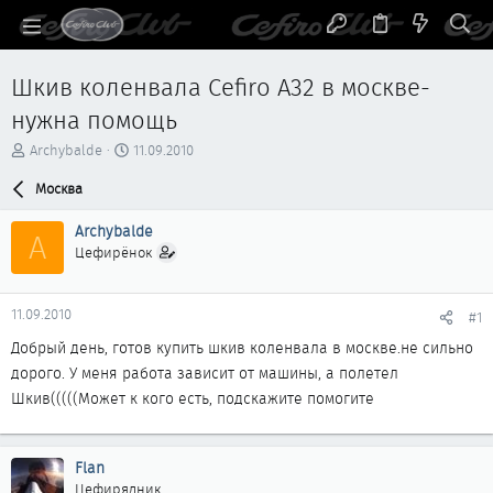
Шкив коленвала Cefiro A32 в москве-
нужна помощь
А
Д
Archybalde
11.09.2010
в
а
т
Москва
т
о
а
р
н
Archybalde
A
т
а
Цефирёнок
е
ч
м
а
ы
л
11.09.2010
#1
а
Добрый день, готов купить шкив коленвала в москве.не сильно
дорого. У меня работа зависит от машины, а полетел
Шкив(((((Может к кого есть, подскажите помогите
Flan
Цефирядник