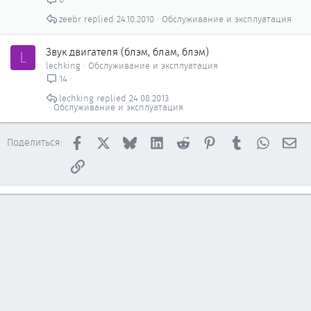
ы
zeebr
24.10.2010
Обслуживание и эксплуатация
т
о
Звук двигателя (блэм, блам, блэм)
L
lechking
Обслуживание и эксплуатация
14
lechking
24.08.2013
Обслуживание и эксплуатация
Facebook
X
Bluesky
LinkedIn
Reddit
Pinterest
Tumblr
WhatsAp
Эл
Поделиться:
Ссылка