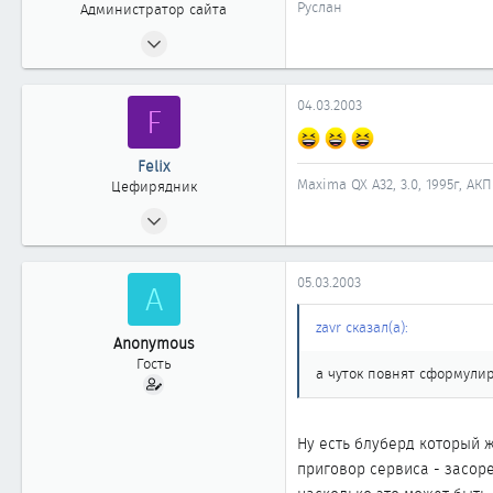
Руслан
Администратор сайта
24.04.2002
2 404
20
04.03.2003
F
1 868
Москва
Felix
www.cefiro.ru
Maxima QX А32, 3.0, 1995г, АК
Цефирядник
Автомобиль
Volvo V90 СС
12.10.2002
279
0
05.03.2003
A
61
Казань
zavr сказал(а):
Anonymous
Гость
а чуток повнят сформули
Ну есть блуберд который 
приговор сервиса - засоре