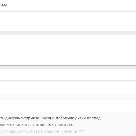
моза.
ить дисковые тормоза назад и побольше диски вперед
шина начинается с отличных тормозов...
ири подойдут тормоза передние и задние ???