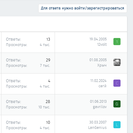
Для ответа нужно войти/зарегистрироваться
Ответы
13
19.04.2005
1
12volt
Просмотры
4 тыс.
Ответы
29
01.08.2005
Хрыч
Просмотры
7 тыс.
Ответы
4
11.02.2024
С
сегй
Просмотры
4 тыс.
Ответы
28
01.06.2013
G
gavrilov
Просмотры
10 тыс.
Ответы
10
30.03.2007
L
LanGenius
Просмотры
4 тыс.