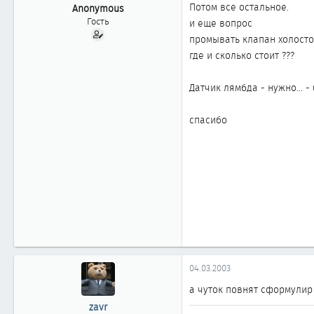
ы
л
Потом все остальное.
Anonymous
а
Гость
и еще вопрос
промывать клапан холостог
где и сколько стоит ???
Датчик лямбда - нужно... 
спасибо
04.03.2003
а чуток повнят сформулир
zavr