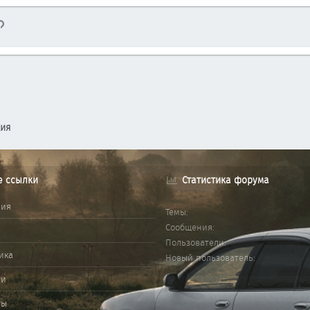
тронная почта
Ссылка
ция
е ссылки
Статистика форума
ния
Темы
Сообщения
Пользователи
ика
Новый пользователь
ми
ты