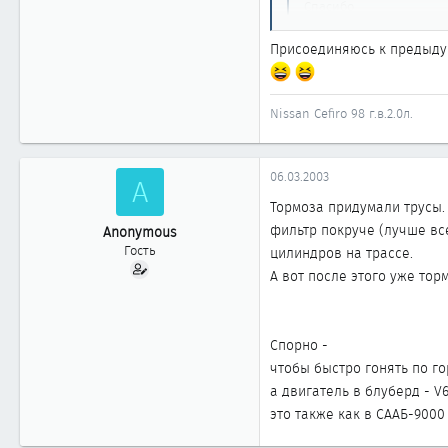
Спасибо
Присоединяюсь к предыдущ
Тормоза придумали трусы
покруче (лучше всего от
А вот после этого уже тор
Nissan Cefiro 98 г.в.2.0л.
06.03.2003
A
Тормоза придумали трусы.
фильтр покруче (лучше вс
Anonymous
Гость
цилиндров на трассе.
А вот после этого уже торм
Спорно -
чтобы быстро гонять по г
а двигатель в блуберд - V
это также как в СААБ-9000