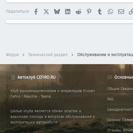
Facebook
X
Bluesky
LinkedIn
Reddit
Pinterest
Tumblr
WhatsApp
Элек
Поделиться:
Форум
Технический раздел
Обслуживание и эксплуата
Автоклуб CEFIRO.RU
Основны
Общие Сведе
Клуб единомышленников и владельцев Nissan
Cefiro • Maxima • Teana.
FAQ
Самодиагност
Целью клуба является обмен опытом и
взаимная помощь в вопросах обслуживания и
Своими Сила
эксплуатации автомобиля.
Отзывы, Отче