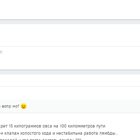
ПП
р вопр мо?
жрет 15 килограммов овса на 100 киломметров пути
н клапан холостого хода и нестабильна работа лямбды...