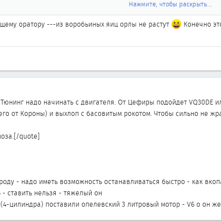
Нажмите, чтобы раскрыть...
Нажмите, чтобы раскрыть...
ему оратору ---из воробьиных яиц орлы не растут
Конечно это 
. Тюнинг надо начинать с двигателя. От Цефиры подойдет VQ30DE или V
 Короны) и выхлоп с басовитым рокотом. Чтобы сильно не жрал ИМХО не
моза.
 Тюнинг надо начинать с двигателя. От Цефиры подойдет VQ30DE и
его от Короны) и выхлоп с басовитым рокотом. Чтобы сильно не 
оза.[/quote]
ороду - надо иметь возможность останавливаться быстро - как вко
6 - ставить нельзя - тяжелый он
 (4-цилиндра) поставили опелевский 3 литровый мотор - V6 о он 