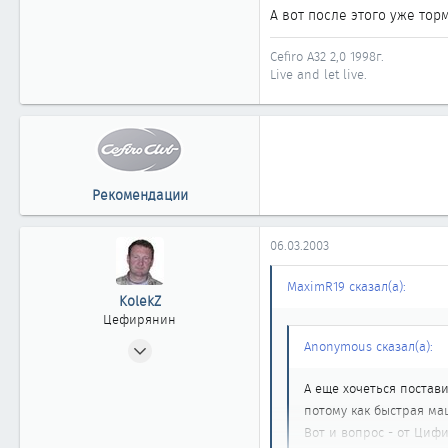
А вот после этого уже тор
Cefiro A32 2,0 1998г.
Live and let live.
Рекомендации
06.03.2003
MaximR19 сказал(а):
KolekZ
Цефирянин
01.10.2002
Anonymous сказал(а):
321
А еще хочеться постав
0
потому как быстрая ма
361
Вот и вопрос - от Циф
г.Братск