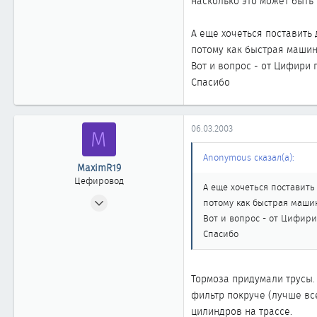
насколько это может быть 
А еще хочеться поставить
потому как быстрая машина
Вот и вопрос - от Цифири 
Спасибо
06.03.2003
M
Anonymous сказал(а):
MaximR19
Цефировод
А еще хочеться поставить
31.07.2002
потому как быстрая машин
868
Вот и вопрос - от Цифири
0
Спасибо
861
Москва
Тормоза придумали трусы.
фильтр покруче (лучше вс
цилиндров на трассе.