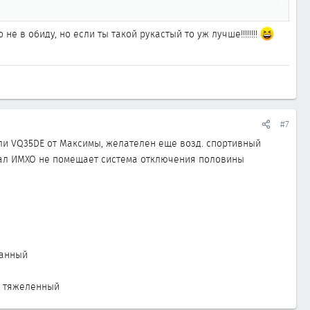
не в обиду, но если ты такой рукастый то уж лучше!!!!!!!!
Q35DE от Максимы, желателен еще возд. спортивный фильтр
 помещает система отключения половины цилиндров на трассе.
#7
ли VQ35DE от Максимы, желателен еще возд. спортивный
жрал ИМХО не помещает система отключения половины
панный
же тяжеленный