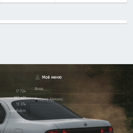
Моё меню
Вход
17 724
367 421
Письмо Админу
13 374
canalvbm