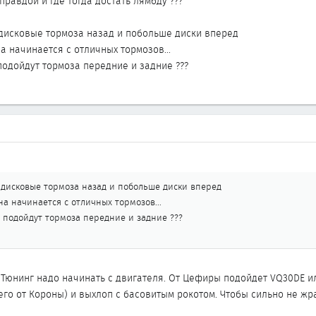
правдой и где тогда достать лямбду ???
 дисковые тормоза назад и побольше диски вперед
 начинается с отличных тормозов...
подойдут тормоза передние и задние ???
 дисковые тормоза назад и побольше диски вперед
а начинается с отличных тормозов...
 подойдут тормоза передние и задние ???
 Тюнинг надо начинать с двигателя. От Цефиры подойдет VQ30DE и
его от Короны) и выхлоп с басовитым рокотом. Чтобы сильно не 