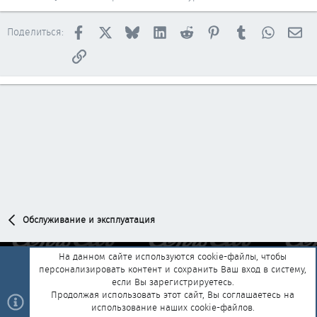
Facebook
X
Bluesky
LinkedIn
Reddit
Pinterest
Tumblr
WhatsAp
Эл
Поделиться:
Ссылка
Обслуживание и эксплуатация
На данном сайте используются cookie-файлы, чтобы
персонализировать контент и сохранить Ваш вход в систему,
Обратная связь
Условия и правила
если Вы зарегистрируетесь.
Политика конфиденциальности
Помощь
Главная
R
Продолжая использовать этот сайт, Вы соглашаетесь на
S
использование наших cookie-файлов.
S