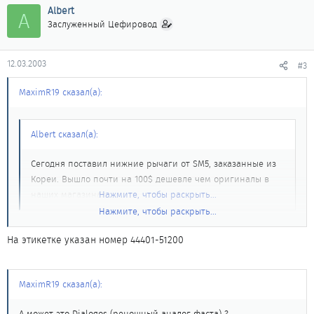
Albert
A
Заслуженный Цефировод
12.03.2003
#3
MaximR19 сказал(а):
Albert сказал(а):
Сегодня поставил нижние рычаги от SM5, заказанные из
Кореи. Вышло почти на 100$ дешевле чем оригиналы в
наших магазинах.
Нажмите, чтобы раскрыть...
Нажмите, чтобы раскрыть...
Поока нет такого фаста неплохо бы сказать реношный part
number этих рычагов.
На этикетке указан номер 44401-51200
MaximR19 сказал(а):
А может это Dialogos (реношный аналог фаста) ?