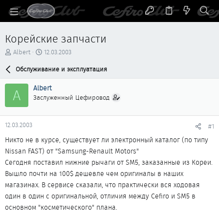
Корейские запчасти
А
Д
Albert
12.03.2003
в
а
т
Обслуживание и эксплуатация
т
о
а
р
н
Albert
A
т
а
Заслуженный Цефировод
е
ч
м
а
ы
л
12.03.2003
#1
а
Никто не в курсе, существует ли электронный каталог (по типу
Nissan FAST) от "Samsung-Renault Motors"
Сегодня поставил нижние рычаги от SM5, заказанные из Кореи.
Вышло почти на 100$ дешевле чем оригиналы в наших
магазинах. В сервисе сказали, что практически вся ходовая
один в один с оригинальной, отличия между Cefiro и SM5 в
основном "косметического" плана.