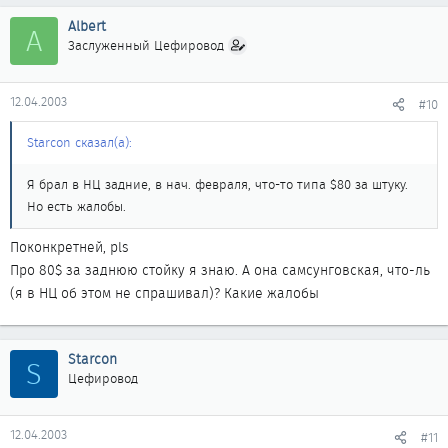
Albert
A
Заслуженный Цефировод
12.04.2003
#10
Starcon сказал(а):
Я брал в НЦ задние, в нач. февраля, что-то типа $80 за штуку.
Но есть жалобы.
Поконкретней, pls
Про 80$ за заднюю стойку я знаю. А она самсунговская, что-ль
(я в НЦ об этом не спрашивал)? Какие жалобы
Starcon
S
Цефировод
12.04.2003
#11