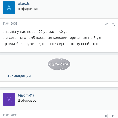
aLexUs
A
Цефирядник
11.04.2003
#5
а каяба у нас перед 70 уе. зад - 40.уе.
а я сегодня от см5 поставил колодки тормозные по 8 у.е.,
правда без пружинок, но от них вроде толку особого нет..
Рекомендации
MaximR19
M
Цефировод
11.04.2003
#6