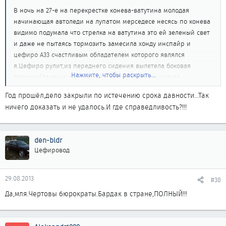
В ночь на 27-е на перекрестке конева-ватутина молодая
начинающая автоледи на лупатом мерседесе несясь по конева
видимо подумала что стрелка на ватутина это ей зеленый свет
и даже не пытаясь тормозить замесила хонду инспайр и
цефиро А33 счастливым обладателем которого являлся
я.Цефиро рулит,из переднего сидения вылетела боковая
Нажмите, чтобы раскрыть...
подушка(даже не знал что там есть) которая и спасла
пассажира на переднем от увечий,пассажиру сзади повезло
Год прошёл,дело закрыли по истечению срока давности...Так
меньше сотрясение и переломы.Цефиро в хлам,у хонды нет
ничего доказать и не удалось.И где справедливость?!!!
морды.Автоледи говорит что ехала на зеленый,гаеры говорят
что будут разбиратся,а что делать нам не говорит
никто...Остается только надеяться.....
den-bldr
Цефировод
29.08.2013
#38
Да,мля.Чертовы бюрократы.Бардак в стране,ПОЛНЫЙ!!!