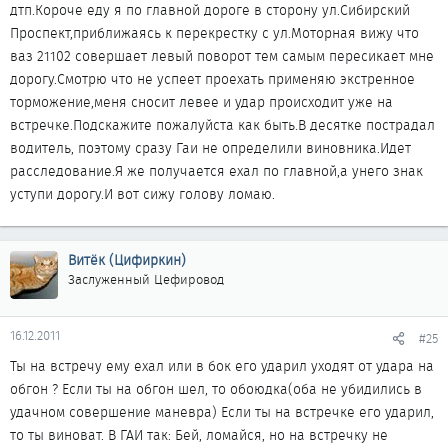
дтп.Короче еду я по главной дороге в сторону ул.Сибирский
Проспект,приближаясь к перекрестку с ул.Моторная вижу что
ваз 21102 совершает левый поворот тем самым пересикает мне
дорогу.Смотрю что не успеет проехать применяю экстренное
торможение,меня сносит левее и удар происходит уже на
встречке.Подскажите пожалуйста как быть.В десятке пострадал
водитель, поэтому сразу Гаи не определили виновника.Идет
расследование.Я же получается ехал по главной,а унего знак
уступи дорогу.И вот сижу голову ломаю.
Витёк (Цифиркин)
Заслуженный Цефировод
16.12.2011
#25
Ты на встречу ему ехал или в бок его ударил уходят от удара на
обгон ? Если ты на обгон шел, то обоюдка(оба не убидились в
удачном совершение маневра) Если ты на встречке его ударил,
то ты виноват. В ГАИ так: Бей, ломайся, но на встречку не