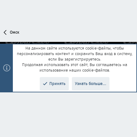
Омск
На данном сайте используются cookie-файлы, чтобы
персонализировать контент и сохранить Ваш вход в систему,
Обратная связь
Условия и правила
если Вы зарегистрируетесь.
Политика конфиденциальности
Помощь
Главная
R
Продолжая использовать этот сайт, Вы соглашаетесь на
S
использование наших cookie-файлов.
S
®
Community platform by XenForo
© 2010-2025 XenForo Ltd.
|
Style and
Принять
Узнать больше....
®
add-ons by ThemeHouse
Перевод от Jumuro
Верх
Низ