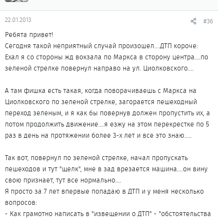
22.01.2013
#36
Ребята привет!
Сегодня такой неприятный случай произошел....ДТП короче:
Ехал я со стороны жд вокзала по Маркса в сторону центра....по
зеленой стрелке повернул направо на ул. Циолковского....
А там фишка есть такая, когда поворачиваешь с Маркса на
Циолковского по зеленой стрелке, загорается пешеходный
переход зеленым, и я как бы повернув должен пропустить их, а
потом продолжить движение....я езжу на этом перекрестке по 5
раз в день на протяжении более 3-х лет и все это знаю.....
Так вот, повернул по зеленой стрелке, начал пропускать
пешеходов и тут "щелк", мне в зад врезается машина....он вину
свою признает, тут все нормально....
Я просто за 7 лет впервые попадаю в ДТП и у меня несколько
вопросов:
- Как грамотно написать в "извещении о ДТП" - "обстоятельства