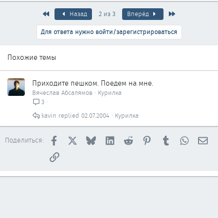
Первый
Последняя
Назад
2 из 3
Вперёд
Для ответа нужно войти/зарегистрироваться
Похожие темы
Приходите пешком. Поедем на мне.
Вячеслав Абсалямов
Курилка
3
kavin
02.07.2004
Курилка
Facebook
X
Bluesky
LinkedIn
Reddit
Pinterest
Tumblr
WhatsAp
Эл
Поделиться:
Ссылка