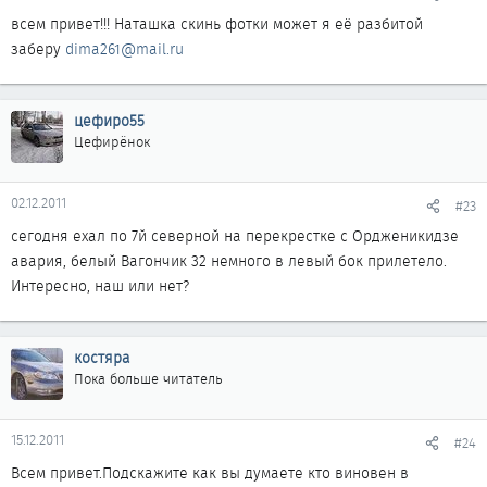
всем привет!!! Наташка скинь фотки может я её разбитой
заберу
dima261@mail.ru
цефиро55
Цефирёнок
02.12.2011
#23
сегодня ехал по 7й северной на перекрестке с Ордженикидзе
авария, белый Вагончик 32 немного в левый бок прилетело.
Интересно, наш или нет?
костяра
Пока больше читатель
15.12.2011
#24
Всем привет.Подскажите как вы думаете кто виновен в