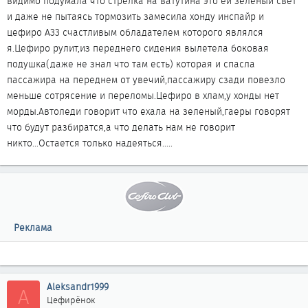
видимо подумала что стрелка на ватутина это ей зеленый свет
и даже не пытаясь тормозить замесила хонду инспайр и
цефиро А33 счастливым обладателем которого являлся
я.Цефиро рулит,из переднего сидения вылетела боковая
подушка(даже не знал что там есть) которая и спасла
пассажира на переднем от увечий,пассажиру сзади повезло
меньше сотрясение и переломы.Цефиро в хлам,у хонды нет
морды.Автоледи говорит что ехала на зеленый,гаеры говорят
что будут разбиратся,а что делать нам не говорит
никто...Остается только надеяться.....
Реклама
Aleksandr1999
A
Цефирёнок