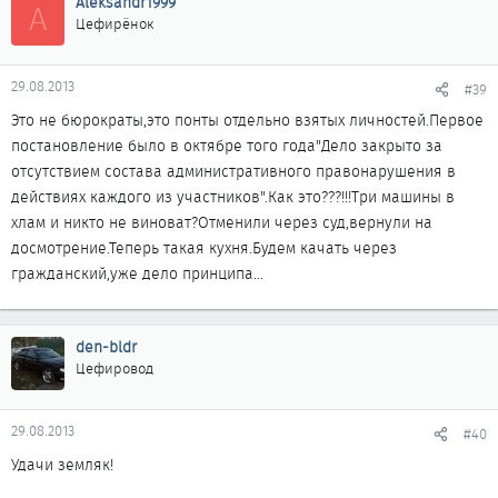
Aleksandr1999
A
Цефирёнок
29.08.2013
#39
Это не бюрократы,это понты отдельно взятых личностей.Первое
постановление было в октябре того года"Дело закрыто за
отсутствием состава административного правонарушения в
действиях каждого из участников".Как это???!!!Три машины в
хлам и никто не виноват?Отменили через суд,вернули на
досмотрение.Теперь такая кухня.Будем качать через
гражданский,уже дело принципа...
den-bldr
Цефировод
29.08.2013
#40
Удачи земляк!