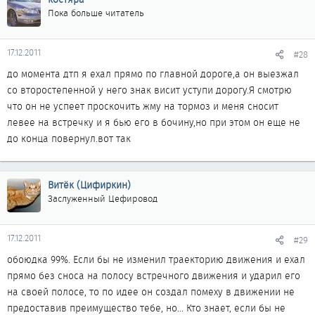
Пока больше читатель
17.12.2011
#28
до момента дтп я ехал прямо по главной дороге,а он выезжал
со второстепенной у него знак висит уступи дорогу.Я смотрю
что он не успеет проскочить жму на тормоз и меня сносит
левее на встречку и я бью его в бочину,но при этом он еще не
до конца повернул.вот так
Витёк (Цифиркин)
Заслуженный Цефировод
17.12.2011
#29
обоюдка 99%. Если бы не изменил траекторию движения и ехал
прямо без сноса на полосу встречного движения и ударил его
на своей полосе, то по идее он создал помеху в движении не
предоставив преимущество тебе, но... Кто знает, если бы не