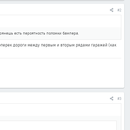
#2
стрянешь есть пероятность поломки бампера.
поперек дороги между первым и вторым рядами гаражей (как
#3