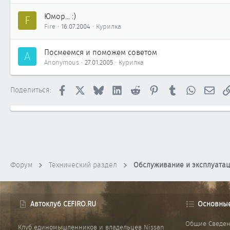
Юмор... :)
F
Fire
16.07.2004
Курилка
Посмеемся и поможем советом
A
Anonymous
27.01.2005
Курилка
Facebook
X
Bluesky
LinkedIn
Reddit
Pinterest
Tumblr
WhatsApp
Элек
Поделиться:
Форум
Технический раздел
Обслуживание и эксплуата
Автоклуб CEFIRO.RU
Основны
Общие Сведе
Клуб единомышленников и владельцев Nissan