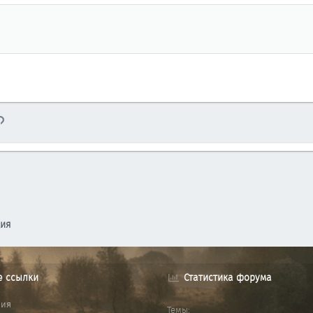
тронная почта
Ссылка
ция
е ссылки
Статистика форума
ния
Темы