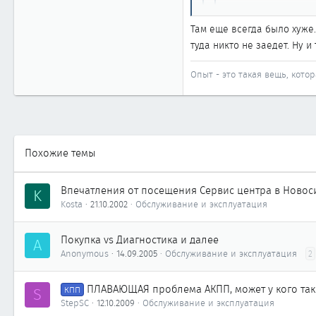
Новосибирск
Ага
, они тебе не р
www.m-f.ru
Там еще всегда было хуже.
въедешь на горку)?
туда никто не заедет. Ну 
народ, а заехать через г
Опыт - это такая вещь, котор
Похожие темы
Впечатления от посещения Сервис центра в Новос
K
Kosta
21.10.2002
Обслуживание и эксплуатация
Покупка vs Диагностика и далее
A
Anonymous
14.09.2005
Обслуживание и эксплуатация
2
ПЛАВАЮЩАЯ проблема АКПП, может у кого так.
S
КПП
StepSC
12.10.2009
Обслуживание и эксплуатация