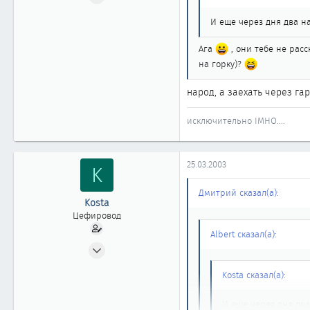
1 744
И еще через дня два н
0
1 861
Ага
, они тебе не рас
Новосибирск
на горку)?
народ, а заехать через га
исключительно IMHO....
25.03.2003
K
Дмитрий сказал(а):
Kosta
Цефировод
Albert сказал(а):
17.10.2002
653
Kosta сказал(а):
0
861
И еще через дня два