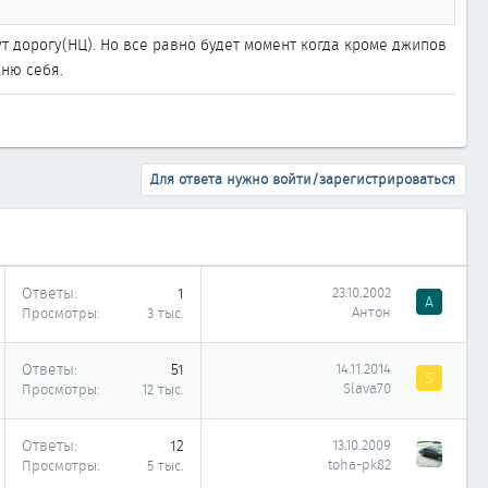
перек дороги между первым и вторым рядами гаражей (как
ут дорогу(НЦ). Но все равно будет момент когда кроме джипов
ню себя.
 через вьезд в гаражный кооп?
Для ответа нужно войти/зарегистрироваться
Ответы
1
23.10.2002
А
Антон
Просмотры
3 тыс.
Ответы
51
14.11.2014
S
Slava70
Просмотры
12 тыс.
Ответы
12
13.10.2009
toha-pk82
Просмотры
5 тыс.