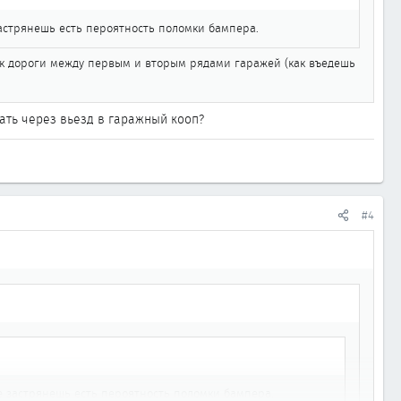
застрянешь есть пероятность поломки бампера.
рек дороги между первым и вторым рядами гаражей (как въедешь
хать через вьезд в гаражный кооп?
#4
не застрянешь есть пероятность поломки бампера.