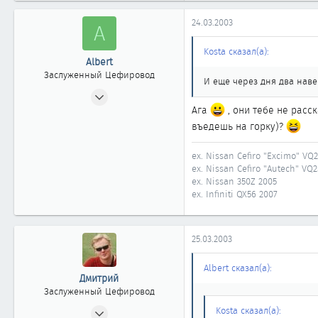
24.03.2003
A
Kosta сказал(а):
Albert
Заслуженный Цефировод
И еще через дня два наве
20.07.2002
Ага
, они тебе не расс
1 879
въедешь на горку)?
1
1 861
ex. Nissan Cefiro "Excimo" VQ
51
ex. Nissan Cefiro "Autech" VQ
ex. Nissan 350Z 2005
Москва
ex. Infiniti QX56 2007
25.03.2003
Albert сказал(а):
Дмитрий
Заслуженный Цефировод
10.06.2002
Kosta сказал(а):