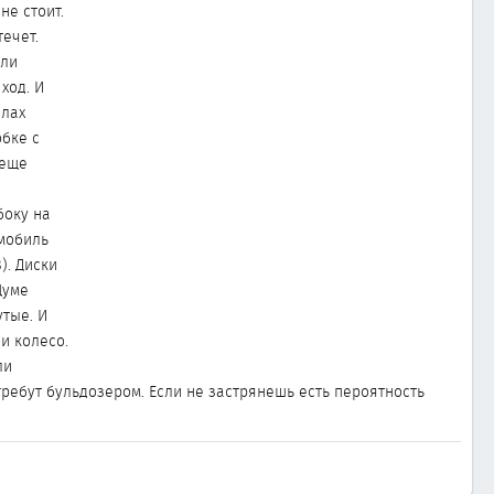
не стоит.
течет.
или
ход. И
елах
обке с
 еще
боку на
мобиль
). Диски
Цуме
утые. И
и колесо.
ли
гребут бульдозером. Если не застрянешь есть пероятность