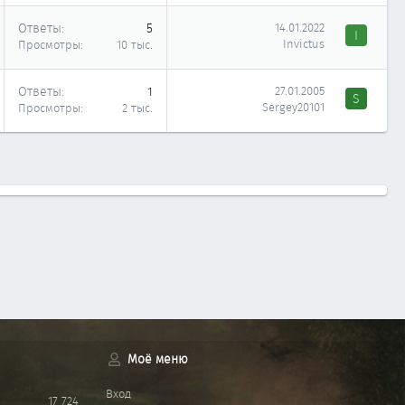
Ответы
5
14.01.2022
I
Invictus
Просмотры
10 тыс.
Ответы
1
27.01.2005
S
Sergey20101
Просмотры
2 тыс.
Моё меню
Вход
17 724