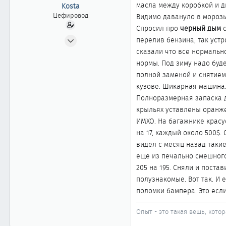
ы
л
масла между коробкой и д
Kosta
а
Цефировод
Видимо давануло в морозы.
Спросил про
черный дым
с
17.10.2002
перелив бензина, так устр
653
сказали что все нормально
0
нормы. Под зиму надо буде
полной заменой и снятием 
861
кузове. Шикарная машина.
Новосибирск
Полноразмерная запаска д
www.m-f.ru
крыльях уставлены оранж
ИМХО. На багажнике красуе
на 17, каждый около 500$.
видел с месяц назад такие
еще из печально смешного
205 на 195. Сняли и поста
полузнакомые. Вот так. И 
поломки бампера. Это если
Опыт - это такая вещь, котор