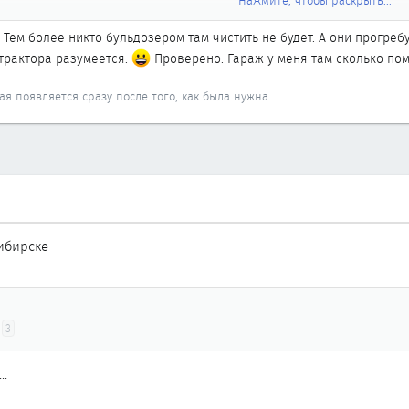
Нажмите, чтобы раскрыть...
ассказали, как меня всем сервисом выталкивали из канавы, которая по
 Тем более никто бульдозером там чистить не будет. А они прогреб
Нажмите, чтобы раскрыть...
и трактора разумеется.
Проверено. Гараж у меня там сколько пом
аражи, т е не сразу в горку, немного дальше направо проехать и вьехать
ая появляется сразу после того, как была нужна.
ибирске
3
..