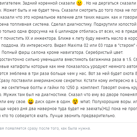
вигателем. Задний коренной сказали
. Но на дергаться сказали 
 Может быть и не будет течь. Сказали смотреть до того пока не по
казали что это нормальное явление для таких машин. как и говор
оена топливная система. Сделал диагностику. Подкрутили холостой 
 только одна форсунка на 6 цилиндре отбилась от всех, но в пред
т почистить ХХ и инжектора. Ближе к лету буду менять масло в кор
поддона. Из интересного. Видел Maxima 02 или 03 года в "старом"
 Полный фарш салона кроме навигатора. Серебристый цвет.
остачточно сильно уменьшила вместимоть багажника раза в 1.5. С
евые катафоты которые как мне показалось уродуют немного авто
тся эмблема в три раза больше чем у нас. Вот за ней будет охота 8
 Сразу поставили американские секретки. Кстати кому интересно в 
 же сектетные болты и гайки по 1250 р. комплект. Говорят очень кр
. Мужик там был на диагностике. Сказал что ему во дворе поменял
вили ему свое.
диск один в один.
:what: Полухорошие воры. и
еще через дня два наверное туда будет не заехать(НЦ) пока не про
 кто то соберется ехать. Лучше звонить предварительно.
ая появляется сразу после того, как была нужна.