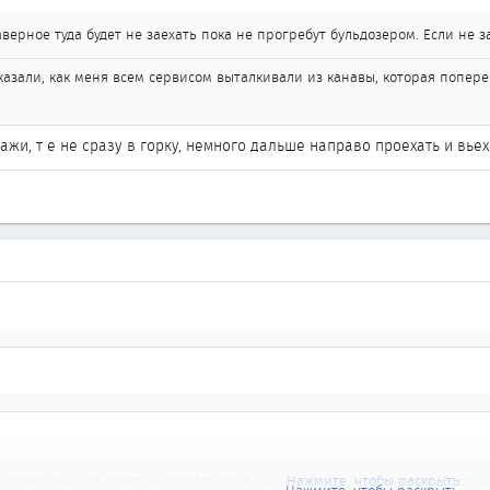
аверное туда будет не заехать пока не прогребут бульдозером. Если не 
сказали, как меня всем сервисом выталкивали из канавы, которая попе
ражи, т е не сразу в горку, немного дальше направо проехать и вье
 наверное туда будет не заехать пока не прогребут бульдозером. Если 
Нажмите, чтобы раскрыть...