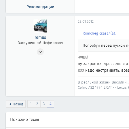
Рекомендации
28.01.2012
Romcheg сказал(а):
remus
Заслуженный Цефировод
Попробуй перед пуском по
11.08.2010
чушь!
4 496
ну закроется дроссель и ч
6
КХХ надо настраивать, воз
1 861
40
В реальной жизни Василий..
Иркутская область
Cefiro A32 1994 2.0AT -> Lexus
1
2
3
4
Назад
Похожие темы