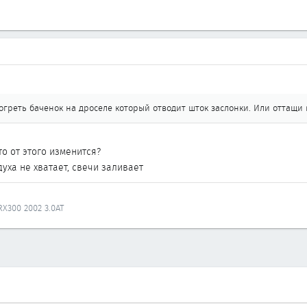
греть баченок на дроселе который отводит шток заслонки. Или оттащи в
то от этого изменится?
духа не хватает, свечи заливает
.
 RX300 2002 3.0AT