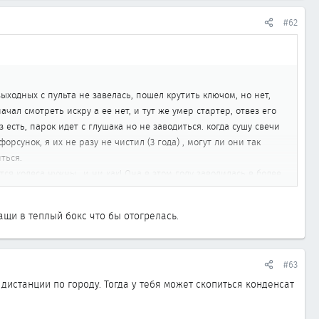
#62
выходных с пульта не завелась, пошел крутить ключом, но нет,
начал смотреть искру а ее нет, и тут же умер стартер, отвез его
з есть, парок идет с глушака но не заводиться. когда сушу свечи
рсунок, я их не разу не чистил (3 года) , могут ли они так
ться.
ся колеса нужны.. и ни как! Она в этом году заводилась в более
ащи в теплый бокс что бы отогрелась.
#63
дистанции по городу. Тогда у тебя может скопиться конденсат