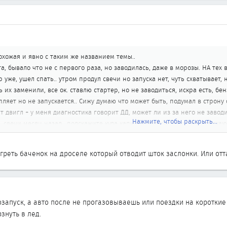
хожая и явно с таким же названием темы..
а, бывало что не с первого раза, но заводилась, даже в морозы. НА тех 
р уже, ушел спать.. утром продул свечи но запуска нет, чуть схватывает, 
 их заменили, все ок. ставлю стартер, но не заводиться, искра есть, бен
ляет но не запускается.. Сижу думаю что может быть, подумал в строну фо
т двигл + у меня диагностика говорит ДД, может ли из за него не заводи
Нажмите, чтобы раскрыть...
свечи месяц назад.. подскажите куда капнуть дальше, руки уже опускают
с, а щас молчит..
греть баченок на дроселе который отводит шток заслонки. Или отт
запуск, а авто после не прогазовываешь или поездки на короткие 
знуть в лед.