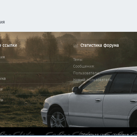
ция
е ссылки
Статистика форума
ния
Темы
Сообщения
Пользователи
ика
Новый пользователь
ми
ты
Обратная связь
Условия и п