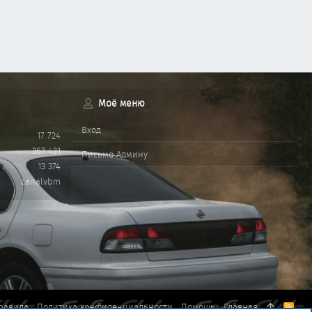
Моё меню
Вход
17 724
367 421
Письмо Админу
13 374
canalvbm
равила
Политика конфиденциальности
Помощь
Главная
R