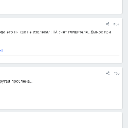
#64
да его ни как не извлекал! НА счет глушителя.. Дымок при
!!
#65
угая проблема....