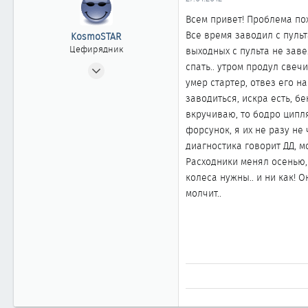
ы
л
а
Всем привет! Проблема по
Все время заводил с пульт
KosmoSTAR
Цефирядник
выходных с пульта не заве
24.12.2008
спать.. утром продул свечи
умер стартер, отвез его на
247
заводиться, искра есть, бе
0
вкручиваю, то бодро ципля
61
форсунок, я их не разу не 
37
диагностика говорит ДД, м
Apple city
Расходники менял осенью,
колеса нужны.. и ни как! 
молчит..