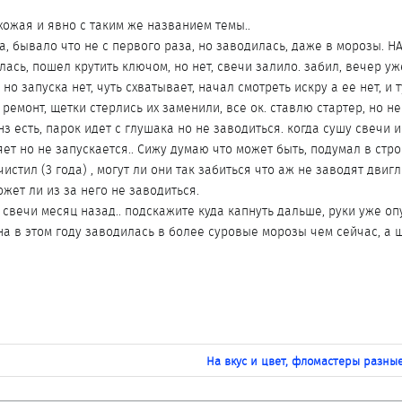
хожая и явно с таким же названием темы..
а, бывало что не с первого раза, но заводилась, даже в морозы. НА
лась, пошел крутить ключом, но нет, свечи залило. забил, вечер уж
 но запуска нет, чуть схватывает, начал смотреть искру а ее нет, и 
 ремонт, щетки стерлись их заменили, все ок. ставлю стартер, но не
нз есть, парок идет с глушака но не заводиться. когда сушу свечи и
ет но не запускается.. Сижу думаю что может быть, подумал в стро
чистил (3 года) , могут ли они так забиться что аж не заводят двигл
ожет ли из за него не заводиться.
 свечи месяц назад.. подскажите куда капнуть дальше, руки уже о
Она в этом году заводилась в более суровые морозы чем сейчас, а 
На вкус и цвет, фломастеры разные!