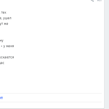
#61
 тех
е, ушел
тут же
ну
 + у меня
пускаются
щас
!!