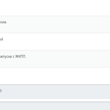
хие.
ой
апуска с МКПП.
тронная почта
Ссылка