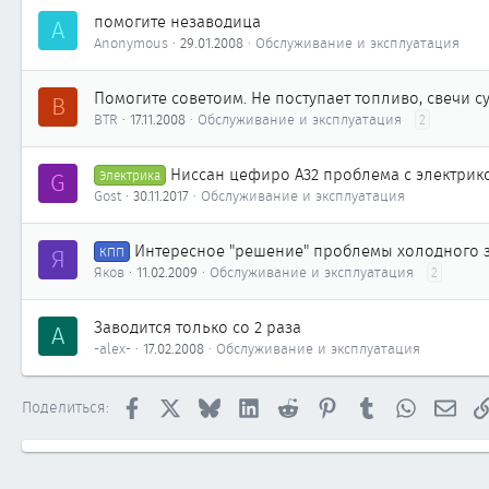
помогите незаводица
A
Anonymous
29.01.2008
Обслуживание и эксплуатация
Помогите советоим. Не поступает топливо, свечи су
B
BTR
17.11.2008
Обслуживание и эксплуатация
2
Ниссан цефиро А32 проблема с электрик
G
Электрика
Gost
30.11.2017
Обслуживание и эксплуатация
Интересное "решение" проблемы холодного з
Я
КПП
Яков
11.02.2009
Обслуживание и эксплуатация
2
Заводится только со 2 раза
A
-alex-
17.02.2008
Обслуживание и эксплуатация
Facebook
X
Bluesky
LinkedIn
Reddit
Pinterest
Tumblr
WhatsApp
Элек
Поделиться: