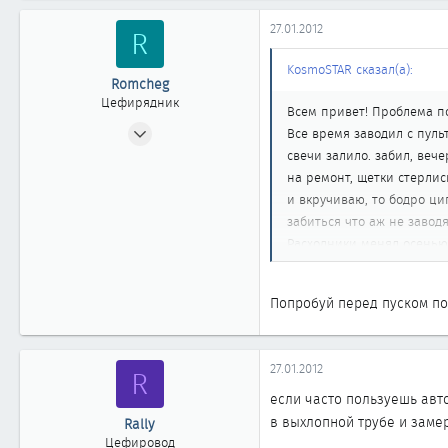
27.01.2012
R
KosmoSTAR сказал(а):
Romcheg
Цефирядник
Всем привет! Проблема по
14.04.2011
Все время заводил с пульт
149
свечи залило. забил, вече
0
на ремонт, щетки стерлись
и вкручиваю, то бодро цип
61
забиться что аж не заводя
Москва, Восточный округ
Расходники менял осенью, 
суровые морозы чем сейча
Попробуй перед пуском по
27.01.2012
R
если часто пользуешь авто
в выхлопной трубе и замер
Rally
Цефировод