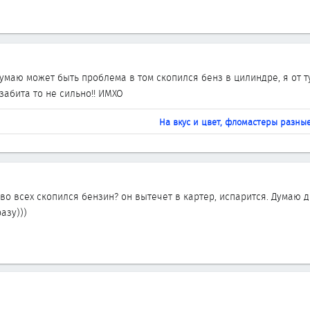
умаю может быть проблема в том скопился бенз в цилиндре, я от ту
забита то не сильно!! ИМХО
На вкус и цвет, фломастеры разные!
во всех скопился бензин? он вытечет в картер, испарится. Думаю др
азу)))