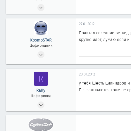
01.11.2010
720
0
27.01.2012
861
Почитал соседние ветки, д
крутке идет, думаю если и 
KosmoSTAR
Цефирядник
24.12.2008
247
0
28.01.2012
61
R
37
у тебя Шесть цилиндров и 
П.с. задыхаются тоже не ср
Apple city
Rally
Цефировод
01.11.2010
720
0
861