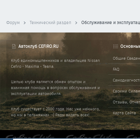
Форум
Технический раздел
Обслуживание и эксплуата
Автоклуб CEFIRO.RU
Основны
Общие Сведе
Клуб единомышленников и владельцев Nissan
Cefiro • Maxima • Teana.
FAQ
Самодиагност
Целью клуба является обмен опытом и
взаимная помощь в вопросах обслуживания и
Своими Сила
эксплуатации автомобиля.
Отзывы, Отче
Клуб существует с 2000 года. Нас уже немного,
Карта Сайта
но мы в тельняжках :-) Рады видеть всех!