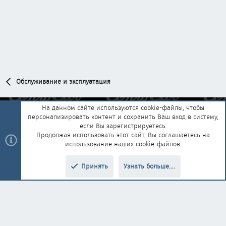
Обслуживание и эксплуатация
На данном сайте используются cookie-файлы, чтобы
персонализировать контент и сохранить Ваш вход в систему,
Обратная связь
Условия и правила
если Вы зарегистрируетесь.
Политика конфиденциальности
Помощь
Главная
R
Продолжая использовать этот сайт, Вы соглашаетесь на
S
использование наших cookie-файлов.
S
®
Community platform by XenForo
© 2010-2025 XenForo Ltd.
|
Style and
Принять
Узнать больше....
®
add-ons by ThemeHouse
Перевод от Jumuro
Верх
Низ