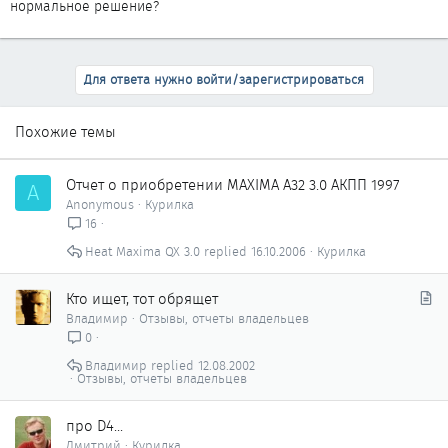
нормальное решение?
Для ответа нужно войти/зарегистрироваться
Похожие темы
Отчет о приобретении MAXIMA A32 3.0 АКПП 1997
A
Anonymous
Курилка
16
Heat Maxima QX 3.0
16.10.2006
Курилка
С
Кто ищет, тот обрящет
т
Владимир
Отзывы, отчеты владельцев
а
0
т
Владимир
12.08.2002
ь
Отзывы, отчеты владельцев
я
про D4...
Дмитрий
Курилка