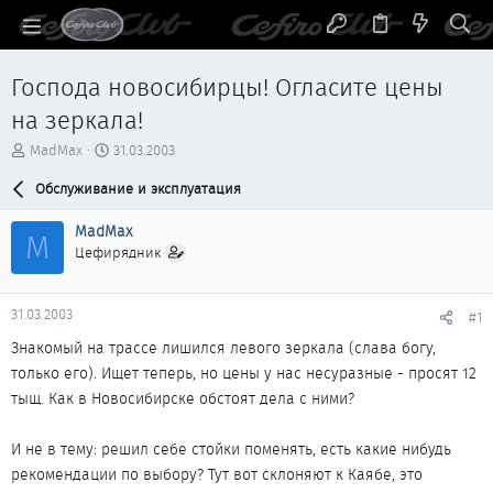
Господа новосибирцы! Огласите цены
на зеркала!
А
Д
MadMax
31.03.2003
в
а
т
Обслуживание и эксплуатация
т
о
а
р
н
MadMax
M
т
а
Цефирядник
е
ч
м
а
ы
л
31.03.2003
#1
а
Знакомый на трассе лишился левого зеркала (слава богу,
только его). Ищет теперь, но цены у нас несуразные - просят 12
тыщ. Как в Новосибирске обстоят дела с ними?
И не в тему: решил себе стойки поменять, есть какие нибудь
рекомендации по выбору? Тут вот склоняют к Каябе, это