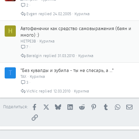
2
Evgen
24.02.2005
Курилка
Автофенечки как сpедство самовыражения (баян и
H
много) :)
HETPE3B
Курилка
7
Baralgin
31.03.2010
Курилка
"Без кувалды и зубила - ты не слесарь, а ..."
Т
ТАХ
Курилка
3
VicNic
12.03.2010
Курилка
Facebook
X
Bluesky
LinkedIn
Reddit
Pinterest
Tumblr
WhatsAp
Эл
Поделиться:
Ссылка