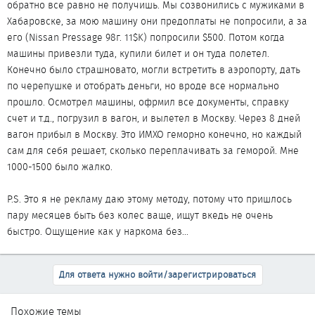
обратно все равно не получишь. Мы созвонились с мужиками в
Хабаровске, за мою машину они предоплаты не попросили, а за
его (Nissan Pressage 98г. 11$K) попросили $500. Потом когда
машины привезли туда, купили билет и он туда полетел.
Конечно было страшновато, могли встретить в аэропорту, дать
по черепушке и отобрать деньги, но вроде все нормально
прошло. Осмотрел машины, офрмил все документы, справку
счет и т.д., погрузил в вагон, и вылетел в Москву. Через 8 дней
вагон прибыл в Москву. Это ИМХО геморно конечно, но каждый
сам для себя решает, сколько переплачивать за геморой. Мне
1000-1500 было жалко.
P.S. Это я не рекламу даю этому методу, потому что пришлось
пару месяцев быть без колес ваще, ищут вкедь не очень
быстро. Ощущение как у наркома без...
Для ответа нужно войти/зарегистрироваться
Похожие темы