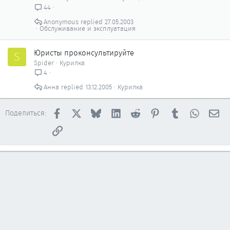
р
о
44
ы
с
Anonymous
27.05.2003
т
Обслуживание и эксплуатация
о
Юристы проконсультируйте
S
Spider
Курилка
4
Анна
13.12.2005
Курилка
Facebook
X
Bluesky
LinkedIn
Reddit
Pinterest
Tumblr
WhatsAp
Эл
Поделиться:
Ссылка