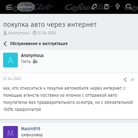
покупка авто через интернет
А
Д
Anonymous
01.04.2003
в
а
т
Обслуживание и эксплуатация
т
о
а
р
н
Anonymous
A
т
а
Гость
е
ч
м
а
ы
л
01.04.2003
#1
а
как, кто относиться к покупке автомобиля через интернет, с
помощью агенств поставки из японии с отправкой авто
покупателю без предварительного осмотра, но с обязательной
100% предоплатой
MaximR19
M
Цефировод