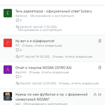
Течь радиаторов - официальный ответ Subaru
Е
Евгений
Обслуживание и эксплуатация
0
Евгений
11.02.2004
Обслуживание и эксплуатация
С
Ну вот и я оЦефирился!
P
т
PIT
Отзывы, отчеты владельцев
а
0
т
PIT
09.08.2002
Отзывы, отчеты владельцев
ь
я
С
Отчёт о покупке NISSAN CEFIRO A33
A
т
AlexSHK
Отзывы, отчеты владельцев
а
0
т
AlexSHK
22.05.2003
Отзывы, отчеты владельцев
ь
я
З
О
Нужны ли нам футболки и пр. с фирменной
а
п
символикой NISSAN?
к
р
zavr
Обслуживание и эксплуатация