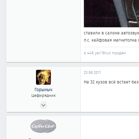
ставили в салоне автозвук
п.с. кайфовая магнитолка 
о 448 уе/18rus продан
23.06.2011
На 32 кузов всё встает бе
Горыныч
Цефирядник
05.10.2010
133
0
61
Новосибирск