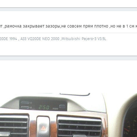
т ,рамочка закрывает зазоры,не совсем прям плотно ,но не в 1 см 
0DE 1994 , А33 VQ20DE NEO 2000 ,Mitsubishi Pajero-3 V3.5L