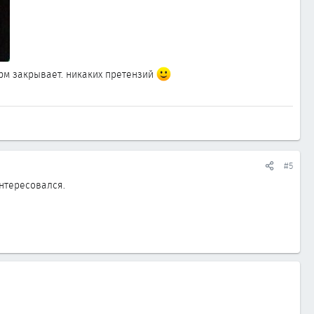
орм закрывает. никаких претензий
#5
интересовался.