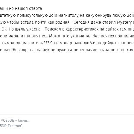
так и не нашел ответа
штатную прямоугольную 2din магнитолу на какуюнибудь любую 2din
кую чтобы встала почти как родная... Сегодня даже ставил Mystery 
м Ок. Но щель ужасна... Поискал в характеристиках на сайтах там пи
 они меряли непонятно... Может кто уже менял без всяких подпили
ать модель магнитолы??? Я не моцарт мне любая подойдет главное
ельно без экрана, нафик не нужен а переплачивать за него не хоч
VQ30DE - была...
Q25DD ExcimoG