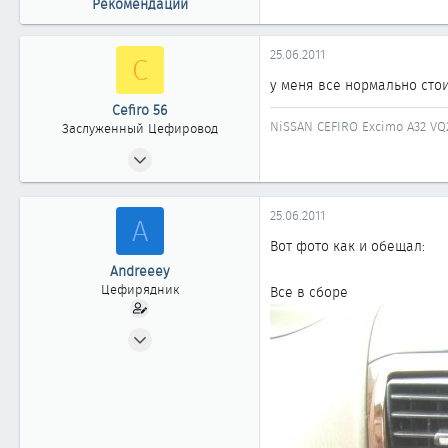
Рекомендации
25.06.2011
C
у меня все нормально стои
Cefiro 56
NiSSAN CEFIRO Excimo А32 VQ2
Заслуженный Цефировод
03.03.2006
1 556
0
25.06.2011
A
1 861
Вот фото как и обещал:
г.Оренбург
Andreeey
Цефирядник
Все в сборе
08.05.2011
77
0
61