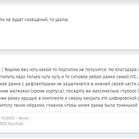
сли не будет сообщений, то удалю.
) Видимо без хоть какой-то подпилки не получится. Но благодаря и
илить надо только чуть чуть и то силовое ребро рамки самой JVC, 
ская рамка с дефлекторами не защелкнется в нижней своей части и
шние железяки (кроме корпуса), посадить ее максимально глубоко
 нее рамку идущую в комплекте и сверху закрыть это цифировской 
итолу таким образом, главное чтобы ихняя рамка была тоненькой. 
VQ30DE - была...
Q25DD ExcimoG