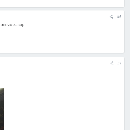
#6
конечо зазор .
#7