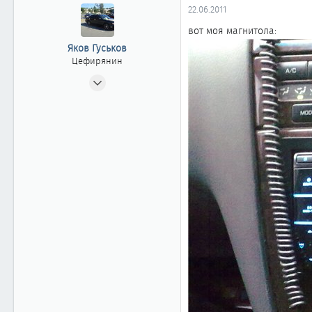
22.06.2011
вот моя магнитола:
Яков Гуськов
Цефирянин
01.07.2009
461
0
361
37
Ижевск