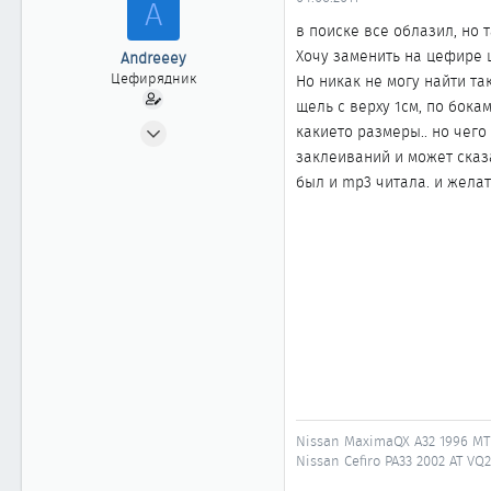
A
ы
л
а
в поиске все облазил, но 
Хочу заменить на цефире 
Andreeey
Цефирядник
Но никак не могу найти та
щель с верху 1см, по бока
08.05.2011
какието размеры.. но чего
77
заклеиваний и может сказ
0
был и mp3 читала. и желат
61
Nissan MaximaQX A32 1996 MT 
Nissan Cefiro PA33 2002 AT V