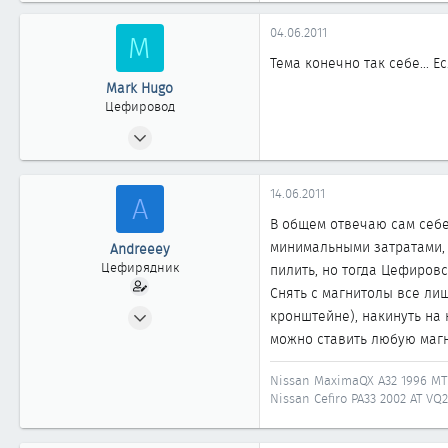
04.06.2011
M
Тема конечно так себе... Е
Mark Hugo
Цефировод
15.01.2009
529
0
14.06.2011
A
861
В общем отвечаю сам себе 
минимальными затратами, п
Andreeey
Цефирядник
пилить, но тогда Цефиров
Снять с магнитолы все ли
08.05.2011
кронштейне), накинуть на
77
можно ставить любую магн
0
Nissan MaximaQX A32 1996 MT 
61
Nissan Cefiro PA33 2002 AT V