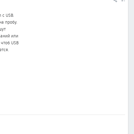
#1
 с USB.
на пробу.
шут
ваний или
 чтоб USB
ется.