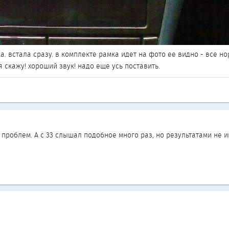
а. встала сразу. в комплекте рамка идет на фото ее видно - все н
я скажу! хороший звук! надо еще усь поставить.
з проблем. А с 33 слышал подобное много раз, но результатами не 