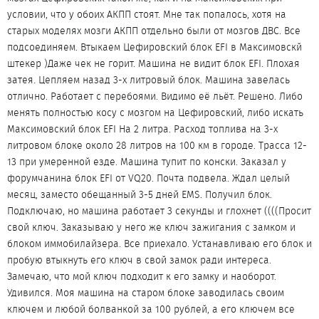
условии, что у обоих АКПП стоят. Мне так попалось, хотя на
старых моделях мозги АКПП отдельно были от мозгов ДВС. Все
подсоединяем. Втыкаем Цефировский блок EFI в Максимовскй
штекер )Даже чек не горит. Машина не видит блок EFI. Плохая
затея. Цепляем назад 3-х литровый блок. Машина завелась
отлично. Работает с перебоями. Видимо её льёт. Решено. Либо
менять полностью косу с мозгом на Цефировский, либо искать
Максимовский блок EFI На 2 литра. Расход топлива на 3-х
литровом блоке около 28 литров на 100 км в городе. Трасса 12-
13 при умеренной езде. Машина тупит по конски. Заказал у
форумчанина блок EFI от VQ20. Почта подвела. Ждал целый
месяц, заместо обещанный 3-5 дней EMS. Получил блок.
Подключаю, но машина работает 3 секунды и глохнет ((((Просит
свой ключ. Заказываю у него же ключ зажигания с замком и
блоком иммобилайзера. Все приехало. Устанавливаю его блок и
пробую втыкнуть его ключ в свой замок ради интереса.
Замечаю, что мой ключ подходит к его замку и наоборот.
Удивился. Моя машина на старом блоке заводилась своим
ключем и любой болванкой за 100 рублей, а его ключем все