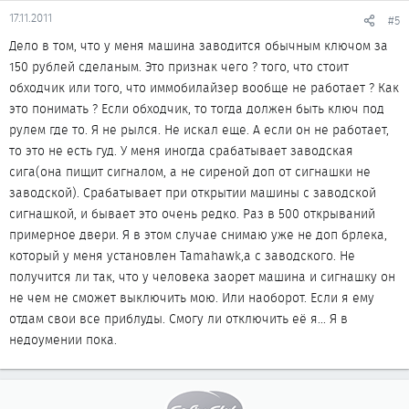
17.11.2011
#5
Дело в том, что у меня машина заводится обычным ключом за
150 рублей сделаным. Это признак чего ? того, что стоит
обходчик или того, что иммобилайзер вообще не работает ? Как
это понимать ? Если обходчик, то тогда должен быть ключ под
рулем где то. Я не рылся. Не искал еще. А если он не работает,
то это не есть гуд. У меня иногда срабатывает заводская
сига(она пищит сигналом, а не сиреной доп от сигнашки не
заводской). Срабатывает при открытии машины с заводской
сигнашкой, и бывает это очень редко. Раз в 500 открываний
примерное двери. Я в этом случае снимаю уже не доп брлека,
который у меня установлен Tamahawk,а с заводского. Не
получится ли так, что у человека заорет машина и сигнашку он
не чем не сможет выключить мою. Или наоборот. Если я ему
отдам свои все приблуды. Смогу ли отключить её я... Я в
недоумении пока.