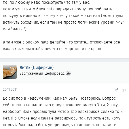
т.е. по любому надо посмотреть что там у вас,
потом узнать что блок nats передает компу, попробовать
подсунуть именно к самому компу такой же сигнал (может туда
воткнуть обходчик, если там не просто логические уровни "+12"
или "масса")
а там уже с блоком nats делайте что хотите... отключаете все
входы\выходы чтобы ничего не моргало и не орало...
Витёк (Цифиркин)
Заслуженный Цефировод
20.11.2011
#7
До сих пор в недоумении. Как нам быть. Повторюсь. Вопрос
собственно не настолько в подключении вместо 3-хи, 2-шку, а
наоборот. Ведь продаю туда мотор, где электриков сильно то и
нет. Я в Омске если сам не разбируюсь, так тут хоть есть кому
помочь. Мне надо быть уверенным, что человек поставит и