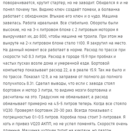
поворачивается, крутит стартер, но не заводит. Обиделся я и не
понял почему так. Видимо ключ создаёт помехи, а болванка
работает с обходчиком. Втыкаю его ключ и о чудо. Машина
завелась. Работа идеальная. Все стабильно. Обороты были
высокие, но на 3-х литровом блоке с 2 литровым мотором я
выкручивал их, до 800, чтобы машина не троила. При этом же
выкруте на 2-х литровом блоке стало 1100. Я закрутил на место.
На данный момент все работает в норме. Расход по трассе при
скорости 140 8.3 литра. Расход в городе 15.9 при пробках и
частых пусках возле дома и умеренной езде. Бортовой
компьютер показывает расход 22, а в реале 15.9. Так же было и
по трассе. Показал 12.9, а на заправке от полного до полного
получилось 8.31. Сделал выводы, что если с завода стоял
бортовик и мотор 3 литра, то видимо мозги бортовика и
расчитаны на это. Градусник не обманывает, а расход
обманывает примерно на 4.5-5 литров теперь. Когда все стояло
VQ30. Проверял бортовик 20-30 раз. Всегда показывал с
погрешностью 0.1-0.5 литров. Коробка пока стоит 3-литровая. Я
хоть и привез VQ20 АКПП, но не успел поменять. Скоростя очень
длинные. Машинка чуточек тупит на кикдаун, но разгон