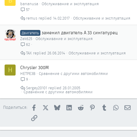
B
bananusa
Обслуживание и эксплуатация
57
remus
14.02.2017
Обслуживание и эксплуатация
заменил двигатель А 33 сингапурец
Двигатель
Zek625
Обслуживание и эксплуатация
62
ТАХ
26.06.2014
Обслуживание и эксплуатация
Chrysler 300M
H
HETPE3B
Сравнение с другими автомобилями
9
Sergey20101
28.01.2005
Сравнение с другими автомобилями
Facebook
X
Bluesky
LinkedIn
Reddit
Pinterest
Tumblr
WhatsAp
Эл
Поделиться:
Ссылка