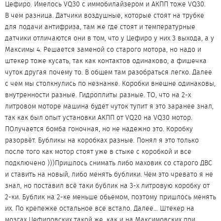
Цефиро. Имелось VQ30 с иммобилайзером и АКПП тоже VQ30.
В чем разница. Датчики воздушные, которые стоят на трубке
для подачи антифриза, там же где стоят и температурные
датчики отличаются они в том, что у Цефиро у них 3 выхода, а у
Максимы 4. Решается заменой со старого мотора, но надо и
штекер тоже кусать, так как контактов одинаково, а фишечка
чуток другая почему то. В общем там разобраться легко. Далее
с чем мы столкнулись по незнанке. Коробки внешне одинаковы,
внутренности разные. Гидроплиты разные. ТО, что на 2-х
литровом моторе машина будет чуток тупит я это заранее знал,
так как был опыт установки АКПП от VQ20 на VQ30 мотор.
ПОлучается бомба гоночная, но не надежно это. Коробку
разорвёт. Бубликы на коробках разные. Понял я это только
после того как мотор стоят уже в стыке с коробкой и все
подключено )))Пришлось снимать либо маховик со старого ДВС
и ставить на новый, либо менять бублики. Чем это чревато я не
знал, но поставил всё таки бублик на 3-х литровую коробку от
2-ки. Бублик на 2-ке меньше обьемом, поэтому пришлось менять
их. По крепежке остальное все встало. Далее... Штекер на
мозгах Цефировских такой же, как и на Максимовских при