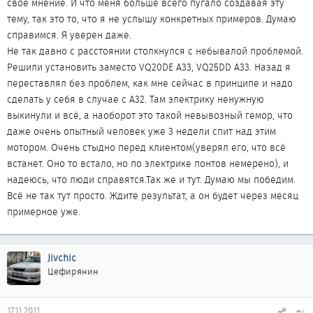
своё мнение. И что меня больше всего пугало создавая эту
тему, так это то, что я не услышу конкретных примеров. Думаю
справимся. Я уверен даже.
Не так давно с расстоянии столкнулся с небывалой проблемой.
Решили установить заместо VQ20DE A33, VQ25DD A33. Назад я
переставлял без проблем, как мне сейчас в принципе и надо
сделать у себя в случае с А32. Там электрику ненужную
выкинули и всё, а наоборот это такой невывозный гемор, что
даже очень опытный человек уже 3 недели спит над этим
мотором. Очень стыдно перед клиентом(уверял его, что всё
встанет. Оно то встало, но по электрике понтов немерено), и
надеюсь, что люди справятся.Так же и тут. Думаю мы победим.
Всё не так тут просто. Ждите результат, а он будет через месяц
примерное уже.
Jivchic
Цефирянин
17.11.2011
#4