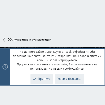
Обслуживание и эксплуатация
На данном сайте используются cookie-файлы, чтобы
персонализировать контент и сохранить Ваш вход в систему,
Обратная связь
Условия и правила
если Вы зарегистрируетесь.
Политика конфиденциальности
Помощь
Главная
R
Продолжая использовать этот сайт, Вы соглашаетесь на
S
использование наших cookie-файлов.
S
®
Community platform by XenForo
© 2010-2025 XenForo Ltd.
|
Style and
Принять
Узнать больше....
®
add-ons by ThemeHouse
Перевод от Jumuro
Верх
Низ