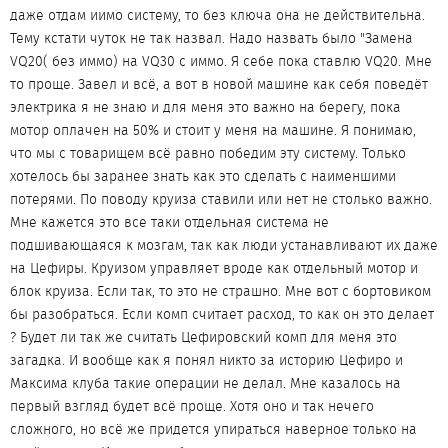
даже отдам иимо систему, то без ключа она не действительна.
Тему кстати чуток не так назвал. Надо назвать было "Замена
VQ20( без иммо) на VQ30 с иммо. Я себе пока ставлю VQ20. Мне
то проще. Завел и всё, а вот в новой машине как себя поведёт
электрика я не знаю и для меня это важно на берегу, пока
мотор оплачен на 50% и стоит у меня на машине. Я понимаю,
что мы с товарищем всё равно победим эту систему. Только
хотелось бы заранее знать как это сделать с наименшими
потерями. По поводу круиза ставили или нет не столько важно.
Мне кажется это все таки отдельная система не
подшивающаяся к мозгам, так как люди устанавливают их даже
на Цефиры. Круизом управляет вроде как отдельный мотор и
блок круиза. Если так, то это не страшно. Мне вот с бортовиком
бы разобраться. Если комп считает расход, то как он это делает
? Будет ли так же считать Цефировский комп для меня это
загадка. И вообще как я понял никто за историю Цефиро и
Максима клуба такие операции не делал. Мне казалось на
первый взгляд будет всё проще. Хотя оно и так нечего
сложного, но всё же придется упираться наверное только на