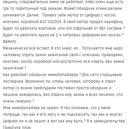
машину, следовательно иммо не работает, либо ключ еще есть
где то подмтонный под замком. Может обходчик этими делами
занимается. Далее... Привез себе мотор от Цефиро с косой,
мозгами, коробкой A32 VQ20DE. А свой мотор продал карифану.
Будет ли работать бортовик, или это отдельная от ЭБУ система ?
Будет ли работать круиз на 2-х литровых Цефировских мозгах ?
ВАЖНО:
Механически всё встаёт. Я это знаю, но... Получается мне надо
человеку отдать замок зажигания свой с ключами, приводами,
мозгами, косой, коробкой или достаточно всё отдать, без замка
зажигания ?
Как работает обходчик иммобилайзера ? Для чего спрашиваю
последнее. Возможно ли, чтобы человек, которому я отдал
мотор со всеми приблудами поставил просто обходчик и
машина заводилась, без отдачи ему замка и всех лечинок, что
очень геморно ?
Мне иммобилайзер не нужен. Я так понимаю, что у меня
попроще, так как я его могу и не подключать, так как в мозгах
Цефиро он и не зашит, а вот как ему быть ? Я в замешательстве.
Помогите плиз.