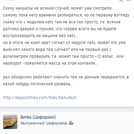
Скину мануалы на всякий случай, может уже смотрели...
самому пока нету времени разбираться, но по первому взгляду
скажу что с модулем nats там не все так просто, т.е. всякие
датчики дверей и прочее, что скорее всего вы не будете
воспроизводить на машине без nats...
но в итоге на комп идет сигнал от модуля nats, может кто уже
выяснял какого вида там сигнал? или на первый раз с
вольтметром проверьте, т.е. может там просто +12 вольт... или
наоборот -появляется масса на этом контакте...
раз обходчики работают-значить там не данные передаются, а
какой нибудь логический уровень...
http://depositfiles.com/files/8ahu94jtr
Витёк (Цифиркин)
Заслуженный Цефировод