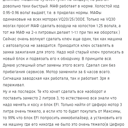
довольно таки быстрый. МАФ работает в норме. Холостой ход
0.95-0.96 вольт выдаёт, т.е. в приделах нормы. МАФы
одинаковые на всех моторах VQ20/25/30DE. Только на VQ30
мозгах просит МАФ сделать воздуха на холостом 1.25 вольта, а
тот же МАФ на 2-х литровых делает 1-1.1 при тех же оборотах )
Сейчас очень волнует сделать ключ еще один, так как машина
с автозапуска не заводится. Приходится ключ оставлять в
замке зажигания для этого. Надо мой старый ключ прописать в
новый блок и подвязать его к обходчику. В принципе всё.
Думаю успешный опыт замены этого всего. Сделал сам без
прибегания сервисов. Мотор заменили за 6 часов всего.
Сигнашка заводская как работала, так и работает. Зря я
переживал.
Ну и на последок. Те кто хочет сделать все наоборот и
поставить заместо 2 литров 3, то естественно все знали что
надо менять и косу и блок EFI. Только найти от Цефиро мотор 3
литра очень тяжело, а если кто то будет покупать от Максимы,
то 99% что блок EFI попросить иммобилайзер, а установить его
на машину где его никогда не было это очень тяжело(в Цефиро