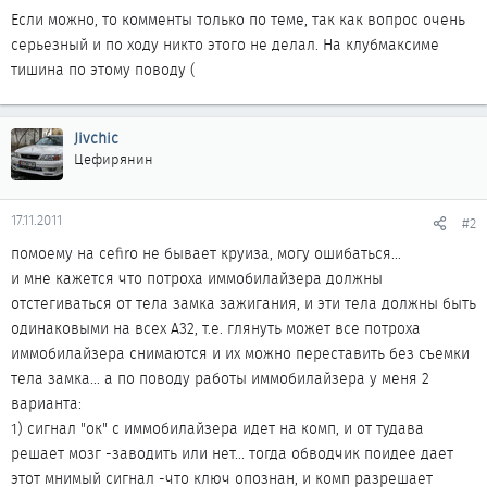
Если можно, то комменты только по теме, так как вопрос очень
серьезный и по ходу никто этого не делал. На клубмаксиме
тишина по этому поводу (
Jivchic
Цефирянин
17.11.2011
#2
помоему на cefiro не бывает круиза, могу ошибаться...
и мне кажется что потроха иммобилайзера должны
отстегиваться от тела замка зажигания, и эти тела должны быть
одинаковыми на всех А32, т.е. глянуть может все потроха
иммобилайзера снимаются и их можно переставить без съемки
тела замка... а по поводу работы иммобилайзера у меня 2
варианта:
1) сигнал "ок" с иммобилайзера идет на комп, и от тудава
решает мозг -заводить или нет... тогда обводчик поидее дает
этот мнимый сигнал -что ключ опознан, и комп разрешает