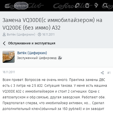
Замена VQ30DE(с иммобилайзером) на
VQ20DE (без иммо) A32
А
Д
Витёк (Цифиркин)
16.11.2011
в
а
т
Обслуживание и эксплуатация
т
о
а
р
н
Витёк (Цифиркин)
т
а
Заслуженный Цефировод
е
ч
м
а
ы
л
16.11.2011
#1
а
Всем привет. Вопросов не очень много. Практика замены ДВС
есть с 3 литра на 2.5 А32. Ситуация такова. У меня есть машина
VQ30DE A32 с иммобилайзером и стоит 2 сигнашки. Одна с
автозапуском и обр.связью, другая заводская. Работают обе.
Предполагал сперва, что имобилайзер активен, но.... Сделал
дополнительный ключ(обычный за 150 рублей) и он заводит