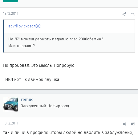
13.12.2011
#4
gavrilov сказал(а):
На "Р" можеш держать педалью газа 2000об/мин?
Или плавают?
Не пробовал. Это мысль. Попробую.
ТНВД нет. Тк движок двушка.
remus
Заслуженный Цефировод
13.12.2011
#5
так и пиши в профиле чтобы людей не вводить в заблуждение,