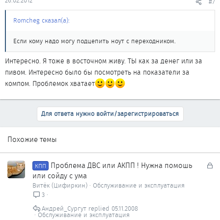
26.02.2012
#7
Romcheg сказал(а):
Если кому надо могу подцепить ноут с переходником.
Интересно. Я тоже в восточном живу. ТЫ как за денег или за
пивом. Интересно было бы посмотреть на показатели за
компом. Проблемок хватает
Для ответа нужно войти/зарегистрироваться
Похожие темы
З
Проблема ДВС или АКПП ! Нужна помошь
КПП
а
или сойду с ума
к
Витёк (Цифиркин)
Обслуживание и эксплуатация
р
3
ы
Андрей_Сургут
05.11.2008
т
Обслуживание и эксплуатация