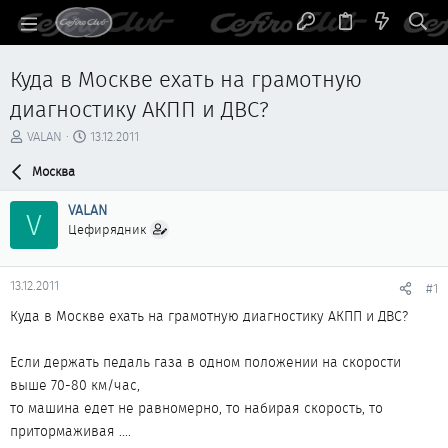
Куда в Москве ехать на грамотную
диагностику АКПП и ДВС?
А
Д
VALAN
13.12.2011
в
а
т
Москва
т
о
а
р
н
VALAN
V
т
а
Цефирядник
е
ч
м
а
ы
л
13.12.2011
#1
а
Куда в Москве ехать на грамотную диагностику АКПП и ДВС?
Если держать педаль газа в одном положении на скорости
выше 70-80 км/час,
то машина едет не равномерно, то набирая скорость, то
притормаживая ....