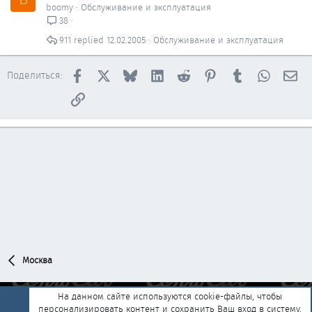
boomy
Обслуживание и эксплуатация
38
911
12.02.2005
Обслуживание и эксплуатация
Facebook
X
Bluesky
LinkedIn
Reddit
Pinterest
Tumblr
WhatsAp
Эл
Поделиться:
Ссылка
Москва
На данном сайте используются cookie-файлы, чтобы
персонализировать контент и сохранить Ваш вход в систему,
Обратная связь
Условия и правила