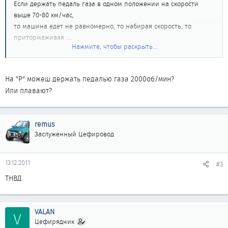
Если держать педаль газа в одном положении на скорости
выше 70-80 км/час,
то машина едет не равномерно, то набирая скорость, то
притормаживая ....
Нажмите, чтобы раскрыть...
Грешил на кат. зажигания - заменил. Чек погас, едет и
работает более стабильно,
На "Р" можеш держать педалью газа 2000об/мин?
а глюк с неравномерной скоростью остался...
Или плавают?
Надо будет поменять 3 свечи передние (задние под
коллектором поменяны с катушками)
remus
и попробовать заменить масло в АКПП + заменить топливный
Заслуженный Цефировод
фильтр в баке для начала.
13.12.2011
#3
ТНВД
VALAN
V
Цефирядник