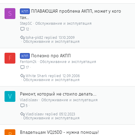
о
ПЛАВАЮЩАЯ проблема АКПП, может у кого
S
КПП
так...
StepSC
Обслуживание и эксплуатация
12
toha-pk82
13.10.2009
Обслуживание и эксплуатация
Полезно про АКПП
F
КПП
Fantom2k
Обслуживание и эксплуатация
17
White Shark
12.09.2006
Обслуживание и эксплуатация
Ремонт, который не стоило делать....
V
Vladislaav
Обслуживание и эксплуатация
5
Vladislaav
05.12.2023
Обслуживание и эксплуатация
Владельцам VQ25DD - нужна помощь!
B