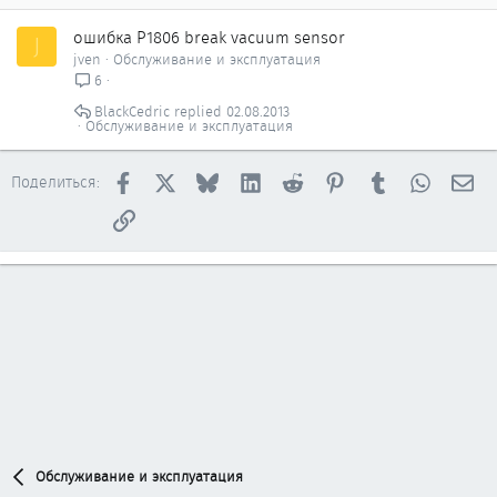
ошибка P1806 break vacuum sensor
J
jven
Обслуживание и эксплуатация
6
BlackCedric
02.08.2013
Обслуживание и эксплуатация
Facebook
X
Bluesky
LinkedIn
Reddit
Pinterest
Tumblr
WhatsAp
Эл
Поделиться:
Ссылка
Обслуживание и эксплуатация