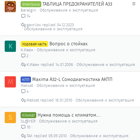
З
ТАБЛИЦА ПРЕДОХРАНИТЕЛЕЙ А33
Электрика
а
Baralgin
Обслуживание и эксплуатация
к
74
р
gavrilov
04.12.2023
е
Обслуживание и эксплуатация
п
л
Вопрос о стойках.
К
Ходовая часть
е
К.Иван
Обслуживание и эксплуатация
н
2
о
К.Иван
14.01.2006
Обслуживание и эксплуатация
Maxima A32-L Сомодиагностика АКПП
M
КПП
Maksat
Обслуживание и эксплуатация
4
Maksat
16.01.2010
Обслуживание и эксплуатация
Нужна помощь с климатом....
S
Климат
SL@YER
Обслуживание и эксплуатация
10
ТАХ
05.09.2010
Обслуживание и эксплуатация