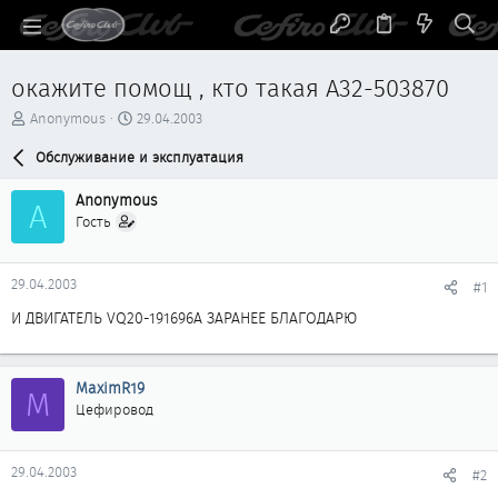
окажите помощ , кто такая A32-503870
А
Д
Anonymous
29.04.2003
в
а
т
Обслуживание и эксплуатация
т
о
а
р
н
Anonymous
A
т
а
Гость
е
ч
м
а
ы
л
29.04.2003
#1
а
И ДВИГАТЕЛЬ VQ20-191696A ЗАРАНЕЕ БЛАГОДАРЮ
MaximR19
M
Цефировод
29.04.2003
#2