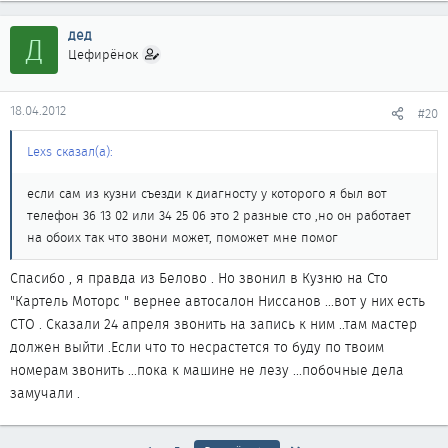
дед
Д
Цефирёнок
18.04.2012
#20
Lexs сказал(а):
если сам из кузни съезди к диагносту у которого я был вот
телефон 36 13 02 или 34 25 06 это 2 разные сто ,но он работает
на обоих так что звони может, поможет мне помог
Спасибо , я правда из Белово . Но звонил в Кузню на Сто
"Картель Моторс " вернее автосалон Ниссанов ...вот у них есть
СТО . Сказали 24 апреля звонить на запись к ним ..там мастер
должен выйти .Если что то несрастется то буду по твоим
номерам звонить ...пока к машине не лезу ...побочные дела
замучали .