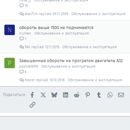
mike_z
Обслуживание и эксплуатация
15
AlexTim
09.11.2005
Обслуживание и эксплуатация
обороты выше 1500 не поднимаются
N
nurken
Обслуживание и эксплуатация
1
ТАХ
12.11.2015
Обслуживание и эксплуатация
Завышенные обороты на прогретом двигателе А32
P
pashtet898
Обслуживание и эксплуатация
6
Rezist
10.10.2016
Обслуживание и эксплуатация
Facebook
X
Bluesky
LinkedIn
Reddit
Pinterest
Tumblr
WhatsAp
Эл
Поделиться:
Ссылка