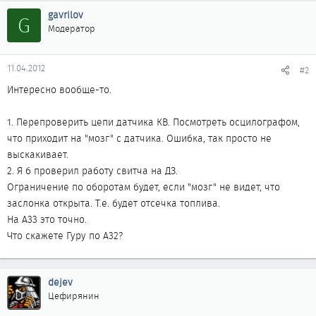
gavrilov
G
Модератор
11.04.2012
#2
Интересно вообще-то.
1. Перепроверить цепи датчика КВ. Посмотреть осцилографом,
что приходит на "мозг" с датчика. Ошибка, так просто не
выскакивает.
2. Я б проверил работу свитча на ДЗ.
Ограничение по оборотам будет, если "мозг" не видет, что
заслонка открыта. Т.е. будет отсечка топлива.
На А33 это точно.
Что скажете Гуру по А32?
dejev
Цефирянин