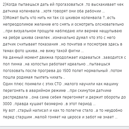
2)Когда пытаешься дать ей прогазоваться ..то выскакивает чек
датчика коленвала ...хотя говорят они оба рабочии ...
3)Может быть что нить ни так со шкивом коленвала ?...есть
непреодолимое желание его снять и осмотреть олсновательно
...при визуальном прощупе наблюдаю или вернее нащупываю
на ребре шкива секелек ..изначально думал что это с него
датчик считывает показания ..но почитав и посмотрев здесь в
темах фото шкива...не вижу такой фигни ...
На данный момент движка продолжает издеваться ..заводится с
пол пинка ..на холостых работает идеально ...пытаешься
погозовать после прогрева до 1500 полет нормальный ..потом
пошла родимая пыхтеть чихать ..
Один плюс поимели с этих СТО ..малого научили как машину
перегонять в аварийном режиме ...при скинутом датчике
распредвала ...она сама себея перегоняет и держит обороты до
3000 ..правда кушает безмерно ..в этот период ...
Ну вот ..старый написал и как то полегче стало ..а то неудобно
перед старшим ..малой гоняет на церосе и забот не знает ...