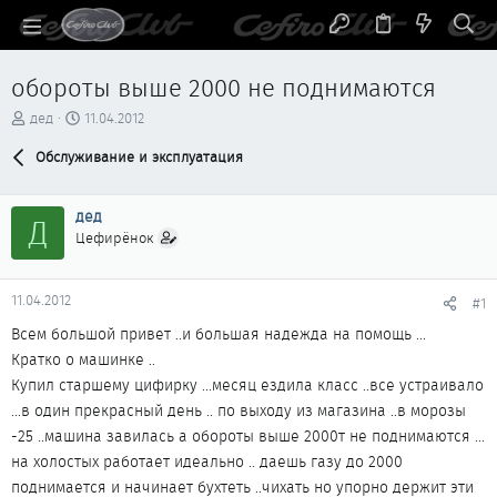
обороты выше 2000 не поднимаются
А
Д
дед
11.04.2012
в
а
т
Обслуживание и эксплуатация
т
о
а
р
н
дед
т
а
Д
е
ч
Цефирёнок
м
а
ы
л
а
11.04.2012
#1
Всем большой привет ..и большая надежда на помощь ...
Кратко о машинке ..
Купил старшему цифирку ...месяц ездила класс ..все устраивало
...в один прекрасный день .. по выходу из магазина ..в морозы
-25 ..машина завилась а обороты выше 2000т не поднимаются ...
на холостых работает идеально .. даешь газу до 2000
поднимается и начинает бухтеть ..чихать но упорно держит эти