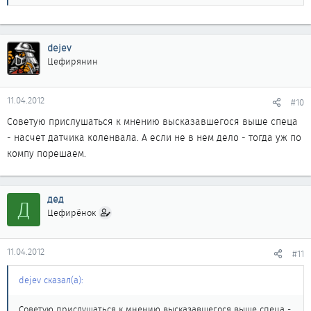
dejev
Цефирянин
11.04.2012
#10
Советую прислушаться к мнению высказавшегося выше спеца
- насчет датчика коленвала. А если не в нем дело - тогда уж по
компу порешаем.
дед
Д
Цефирёнок
11.04.2012
#11
dejev сказал(а):
Советую прислушаться к мнению высказавшегося выше спеца -