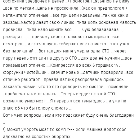
состояние звездочек и цепей ..) посмотрел ..язьянов не вижу
..все по меткам ..цепь не проскочила ..(как он предпологал )
натяжители отличные ...все три цепи идеальны ..так же как и
звезды...мастер давит свою линию ..типа цепь основная малость
провисла ....типа надо менять все ..........чую бядаааааааа....
разводят ........ привожу своего толкового моториста ..все
осмотрел ... и сказал пусть собирают все на место ...этот узел
без нариканий ....Вот так для меня умерла одна СТО ....через
пару недель отгнали на другую СТО .. дня два её мучили ....все
показывает отлично ....Компрессия во всех 6 горшках 14 ,
форсунки чистейшии .. свечит новые ...датчики проверили ..все
отлично работает ...правда датчик распредвала пришлось
заказать новый ..что то его проверить не смогли ....поменяли
..проблема так и осталась ....Теперь вердикт с этой СТО
возмлжно умер мозг ....Я перерыл все темы здесь ...и уже не
знаю об что бы голову сломать ...
Вот имею вопросы ..если кто подскажет буду очень благодарен
..
!) Может умереть мозг т.е комп ?--- если машина ведет себя
адекватно на холостых оборотах ...