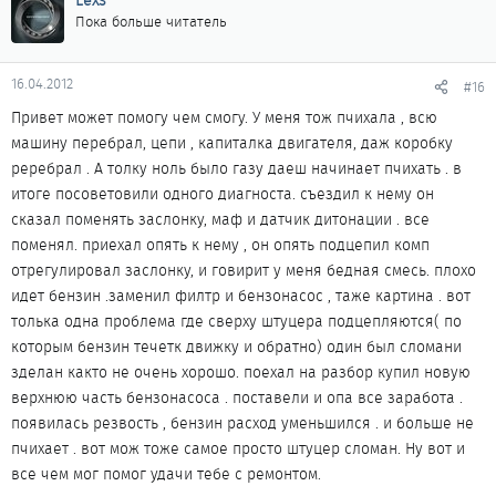
Lexs
Пока больше читатель
16.04.2012
#16
Привет может помогу чем смогу. У меня тож пчихала , всю
машину перебрал, цепи , капиталка двигателя, даж коробку
реребрал . А толку ноль было газу даеш начинает пчихать . в
итоге посоветовили одного диагноста. съездил к нему он
сказал поменять заслонку, маф и датчик дитонации . все
поменял. приехал опять к нему , он опять подцепил комп
отрегулировал заслонку, и говирит у меня бедная смесь. плохо
идет бензин .заменил филтр и бензонасос , таже картина . вот
толька одна проблема где сверху штуцера подцепляются( по
которым бензин течетк движку и обратно) один был сломани
зделан както не очень хорошо. поехал на разбор купил новую
верхнюю часть бензонасоса . поставели и опа все заработа .
появилась резвость , бензин расход уменьшился . и больше не
пчихает . вот мож тоже самое просто штуцер сломан. Ну вот и
все чем мог помог удачи тебе с ремонтом.