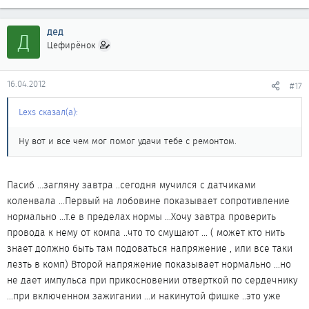
дед
Д
Цефирёнок
16.04.2012
#17
Lexs сказал(а):
Ну вот и все чем мог помог удачи тебе с ремонтом.
Пасиб ...загляну завтра ..сегодня мучился с датчиками
коленвала ...Первый на лобовине показывает сопротивление
нормально ...т.е в пределах нормы ...Хочу завтра проверить
провода к нему от компа ..что то смущают ... ( может кто нить
знает должно быть там подоваться напряжение , или все таки
лезть в комп) Второй напряжение показывает нормально ...но
не дает импульса при прикосновении отверткой по сердечнику
...при включенном зажигании ...и накинутой фишке ..это уже