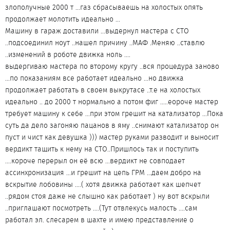
злополучные 2000 т ...газ сбрасываешь на холостых опять
продолжает молотить идеально ...
Машину в гараж доставили ...выдернул мастера с СТО
..подсоединил ноут ..нашел причину ..МАФ .Меняю ..ставлю
..изменений в роботе движка ноль ....
выдергиваю мастера по второму кругу ..вся процедура заново
...по показаниям все работает идеально ...но движка
продолжает работать в своем выкрутасе ..т.е на холостых
идеально .. до 2000 т нормально а потом фиг .....еороче мастер
требует машину к себе ...при этом грешит на катализатор ...Пока
суть да дело загоняю пацанов в яму ..снимают катализатор он
пуст и чист как девушка ))) мастер руками разводит и выносит
вердикт тащить к нему на СТО..Пришлось так и поступить
....короче перерыл он её всю ...вердикт не совподает
ассинхронизация ...и грешит на цепь ГРМ ...даем добро на
вскрытие лобовины ....( хотя движка работает как шепчет
..рядом стоя даже не слышно как работает ) ну вот вскрыли
..приглашают посмотреть ....(Тут отвлекусь малость ....сам
работал эл. слесарем в шахте и имею представление о