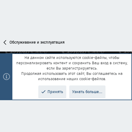
Обслуживание и эксплуатация
На данном сайте используются cookie-файлы, чтобы
персонализировать контент и сохранить Ваш вход в систему,
Обратная связь
Условия и правила
если Вы зарегистрируетесь.
Политика конфиденциальности
Помощь
Главная
R
Продолжая использовать этот сайт, Вы соглашаетесь на
S
использование наших cookie-файлов.
S
®
Community platform by XenForo
© 2010-2025 XenForo Ltd.
|
Style and
Принять
Узнать больше....
®
add-ons by ThemeHouse
Перевод от Jumuro
Верх
Низ