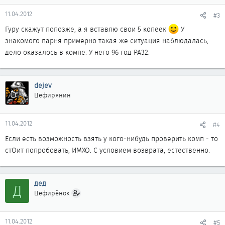
11.04.2012
#3
Гуру скажут попозже, а я вставлю свои 5 копеек
У
знакомого парня примерно такая же ситуация наблюдалась,
дело оказалось в компе. У него 96 год PA32.
dejev
Цефирянин
11.04.2012
#4
Если есть возможность взять у кого-нибудь проверить комп - то
стОит попробовать, ИМХО. С условием возврата, естественно.
дед
Д
Цефирёнок
11.04.2012
#5