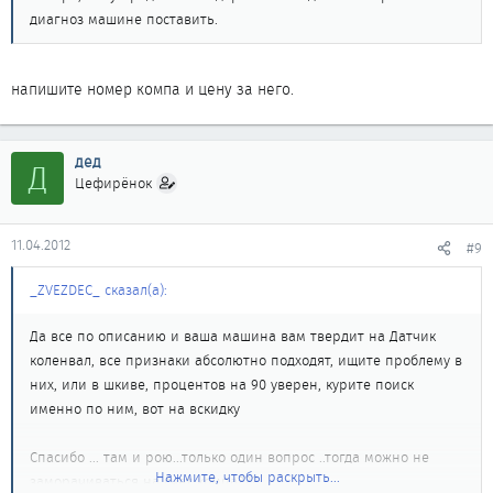
диагноз машине поставить.
напишите номер компа и цену за него.
дед
Д
Цефирёнок
11.04.2012
#9
_ZVEZDEC_ сказал(а):
Да все по описанию и ваша машина вам твердит на Датчик
коленвал, все признаки абсолютно подходят, ищите проблему в
них, или в шкиве, процентов на 90 уверен, курите поиск
именно по ним, вот на вскидку
Спасибо ... там и рою...только один вопрос ..тогда можно не
Нажмите, чтобы раскрыть...
заморачиваться на счет компа???