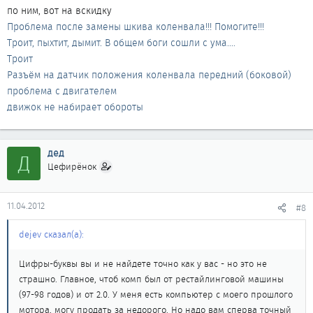
по ним, вот на вскидку
Проблема после замены шкива коленвала!!! Помогите!!!
Троит, пыхтит, дымит. В общем боги сошли с ума....
Троит
Разъём на датчик положения коленвала передний (боковой)
проблема с двигателем
движок не набирает обороты
дед
Д
Цефирёнок
11.04.2012
#8
dejev сказал(а):
Цифры-буквы вы и не найдете точно как у вас - но это не
страшно. Главное, чтоб комп был от рестайлинговой машины
(97-98 годов) и от 2.0. У меня есть компьютер с моего прошлого
мотора, могу продать за недорого. Но надо вам сперва точный