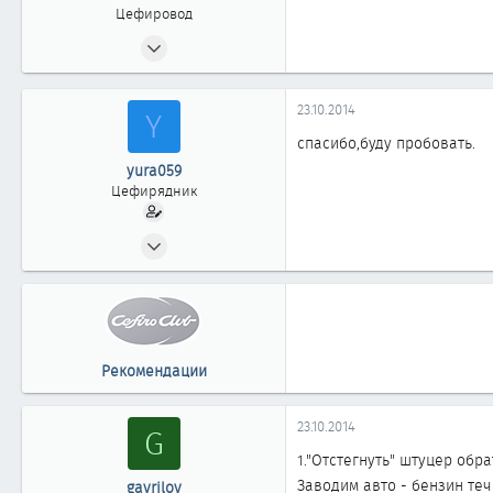
Цефировод
23.08.2010
756
1
23.10.2014
Y
863
спасибо,буду пробовать.
44
yura059
Омск
Цефирядник
29.11.2011
71
0
61
Рекомендации
23.10.2014
G
1."Отстегнуть" штуцер обр
Заводим авто - бензин теч
gavrilov