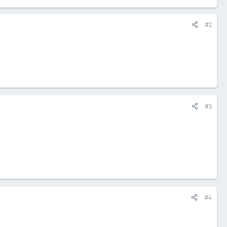
#2
#3
#4