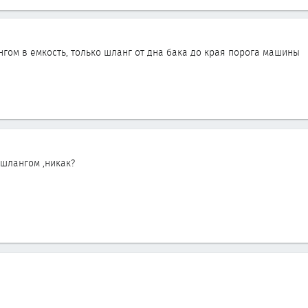
гом в емкость, только шланг от дна бака до края порога машины
 шлангом ,никак?