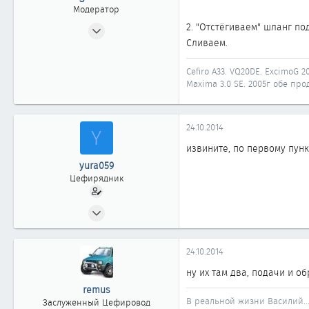
Модератор
10.12.2007
2. "Отстёгиваем" шланг по
Сливаем.
3 725
28
Cefiro A33. VQ20DE. ExcimoG 20
1 918
Maxima 3.0 SE. 2005г обе прод
58
Иркутск
24.10.2014
Y
Автомобиль
Nissan Maxima A33
извините, по первому пунк
yura059
Цефирядник
29.11.2011
71
0
24.10.2014
61
ну их там два, подачи и об
remus
В реальной жизни Василий..
Заслуженный Цефировод