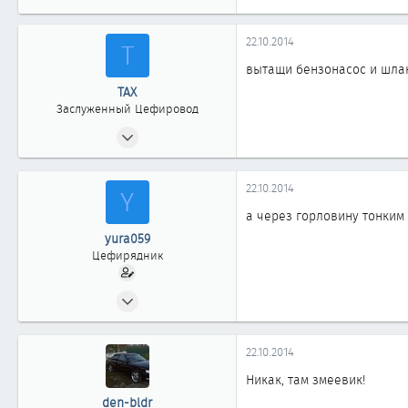
22.10.2014
Т
вытащи бензонасос и шлан
ТАХ
Заслуженный Цефировод
15.05.2008
5 312
2
22.10.2014
Y
1 863
а через горловину тонким
новосибирск
yura059
Цефирядник
29.11.2011
71
0
22.10.2014
61
Никак, там змеевик!
den-bldr