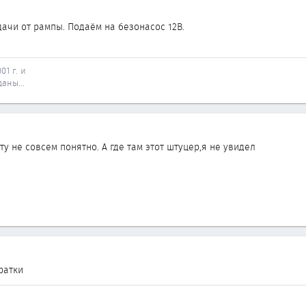
дачи от рампы. Подаём на безонасос 12В.
01 г. и
аны...
ту не совсем понятно. А где там этот штуцер,я не увидел
ратки
.