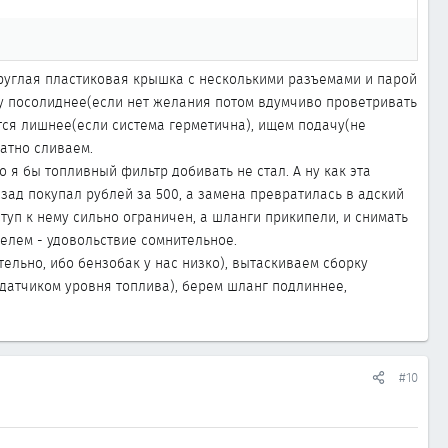
круглая пластиковая крышка с несколькими разъемами и парой
ку посолиднее(если нет желания потом вдумчиво проветривать
тся лишнее(если система герметична), ищем подачу(не
атно сливаем.
о я бы топливный фильтр добивать не стал. А ну как эта
азад покупал рублей за 500, а замена превратилась в адский
ступ к нему сильно ограничен, а шланги прикипели, и снимать
телем - удовольствие сомнительное.
ельно, ибо бензобак у нас низко), вытаскиваем сборку
датчиком уровня топлива), берем шланг подлиннее,
#10