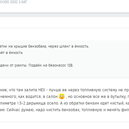
 RX300 2002 3.0AT
ратки на крышке бензобака, через шланг в ёмкость.
чёт в ёмкость
одачи от рампы. Подаём на безонасос 12В.
ние, что там залита НЕХ - лучше ее через топливную систему не п
 немного, как водится, в салон
, но основное все же в бутылку,
лиметра 1.5-2 дерьмища осело. А из обратки бензин идет чистый, ка
им. Сейчас думаю, надо чистить бензобак, топливную и менять фил