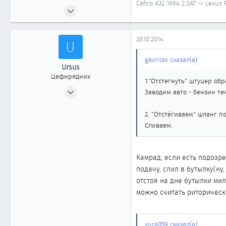
Cefiro A32 1994 2.0AT -> Lexus
11.08.2010
4 496
6
28.10.2014
U
1 861
40
gavrilov сказал(а):
Ursus
Иркутская область
Цефирядник
1."Отстегнуть" штуцер об
05.07.2010
Заводим авто - бензин те
148
0
2. "Отстёгиваем" шланг п
Сливаем.
61
Новокузнецк
Камрад, если есть подозре
подачу, слил в бутылку(ну,
отстоя на дне бутылки мил
можно считать риторическ
yura059 сказал(а):