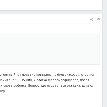
#9
рогонять. Я тут недавно ковырялся с бензонасосом, отцепил
 примерно 100-150мл), и слегка фалломорфировал, после
к слеза ребенка. Вопрос, где оседает вся эта кака, думаю,
ьтр.