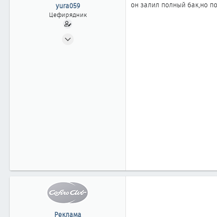
ы
л
он залил полный бак,но по
yura059
а
Цефирядник
29.11.2011
71
0
61
Реклама