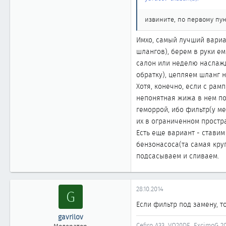
извините, по первому пун
Имхо, самый лучший вариа
шлангов), берем в руки е
салон или неделю наслажд
обратку), цепляем шланг 
Хотя, конечно, если с рам
непонятная жижа в нем пол
геморрой, ибо фильтр(у ме
их в ограниченном простр
Есть еще вариант - стави
бензонасоса(та самая кру
подсасываем и сливаем.
28.10.2014
G
Если фильтр под замену, т
gavrilov
Cefiro A33. VQ20DE. ExcimoG 20