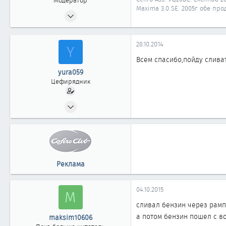
Модератор
Maxima 3.0 SE. 2005г обе прод
10.12.2007
3 725
28
28.10.2014
Y
1 918
Всем спасибо,пойду слива
58
yura059
Иркутск
Цефирядник
Автомобиль
Nissan Maxima A33
29.11.2011
71
0
61
Реклама
04.10.2015
M
сливал бензин через рампу
а потом бензин пошел с во
maksim10606