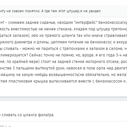
кту не совсем понятно. А где там этот штуцер,я не увидел
нт - снимаем заднее сиденье, находим "интерфейс" бензонасоса(
мкость вместимостью не менее стакана, кладем под штуцер тряпоч
аться запахом), ибо из прямого шланга так или иначе стравливае
нужного диаметра и длины, цепляем питание на бензонасос и аккур
пы сливать - можно не париться с тряпочками и запахом в салоне, н
имеризуется? Сейчас точно не помню, но, вроде, я его года 3-4 н
ня, по крайней мере) стоит на задней стенке моторного отсека, до
анстве 3 пальцами вытянутой руки, нависая в позе орла над двига
м машину на какую-нибудь возвышенность(не обязательно, но желат
глая пластиковая крышка вытаскивается вместе с бензонасосом и 
о сливать со шланга фильтра.
01 г. и