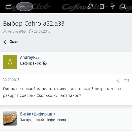
Выбор Cefiro a32.a33
А
Д
AndreyP55
28.01.2015
в
а
т
Омск
т
о
а
р
н
AndreyP55
т
а
A
е
ч
Цефирёнок
м
а
ы
л
а
30.01.2015
#21
Очень не плохой вариант с виду , вот только 3 литра меня не
разорят совсем? Сколько кушает такой?
Витёк (Цифиркин)
Заслуженный Цефировод