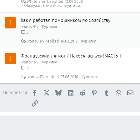
White Shark
12.09.2006
Обслуживание и эксплуатация
Как я работал помощником по хозяйству
I
Ivanov-PV
Курилка
5
Ivanov-PV
16.03.2012
Курилка
Французский легион? Накося, выкуси! ЧАСТЬ 1
I
Ivanov-PV
Курилка
8
Ivanov-PV
07.06.2010
Курилка
Facebook
X
Bluesky
LinkedIn
Reddit
Pinterest
Tumblr
WhatsAp
Эл
Поделиться:
Ссылка