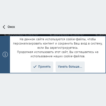
Омск
На данном сайте используются cookie-файлы, чтобы
персонализировать контент и сохранить Ваш вход в систему,
Обратная связь
Условия и правила
если Вы зарегистрируетесь.
Политика конфиденциальности
Помощь
Главная
R
Продолжая использовать этот сайт, Вы соглашаетесь на
S
использование наших cookie-файлов.
S
®
Community platform by XenForo
© 2010-2025 XenForo Ltd.
|
Style and
Принять
Узнать больше....
®
add-ons by ThemeHouse
Перевод от Jumuro
Верх
Низ