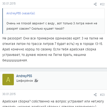
30.01.2015
#22
AndreyP55 сказал(а):
Очень не плохой вариант с виду , вот только 3 литра меня не
разорят совсем? Сколько кушает такой?
Не раззорит. Они все примерное одинаково едят. 3 на палке не
отжигая летом по трассе литров 7 будет есть) ну в городе 13-15.
Араб конечно хорош по своему. Если тебя арабская сборка
устраивает, то думаю можно на Легке брать, машина
бешшшшшаная.
AndreyP55
A
Цефирёнок
30.01.2015
#23
Арабская сборка? собственно на вопрос устраивет или нет,могу
ответить -незнаю арабской сборки,с ответом затрудняюсь)