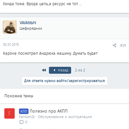
Хонда тоже. Вроде цепь,а ресурс не тот ...
VAVANЫЧ
Цефирядник
30.01.2015
#29
Кароче посмотрел Андрюха машину. Думать будет
Первый
Назад
2 из 2
Для ответа нужно войти/зарегистрироваться
Похожие темы
Полезно про АКПП
F
КПП
Fantom2k
Обслуживание и эксплуатация
17