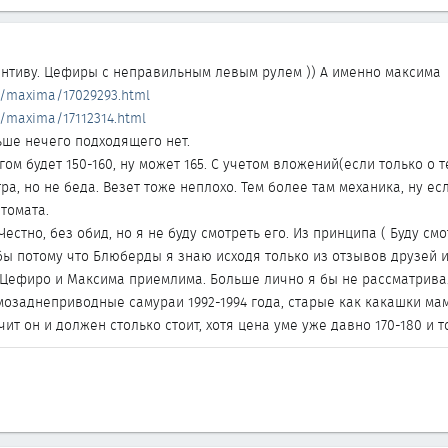
нтиву. Цефиры с неправильным левым рулем )) А именно максима
n/maxima/17029293.html
n/maxima/17112314.html
ьше нечего подходящего нет.
оргом будет 150-160, ну может 165. С учетом вложений(если только о
ра, но не беда. Везет тоже неплохо. Тем более там механика, ну е
томата.
Честно, без обид, но я не буду смотреть его. Из принципа ( Буду см
я бы потому что Блюберды я знаю исходя только из отзывов друзей и
Цефиро и Максима приемлима. Больше лично я бы не рассматривал
мозаднеприводные самураи 1992-1994 года, старые как какашки мам
чит он и должен столько стоит, хотя цена уме уже давно 170-180 и 