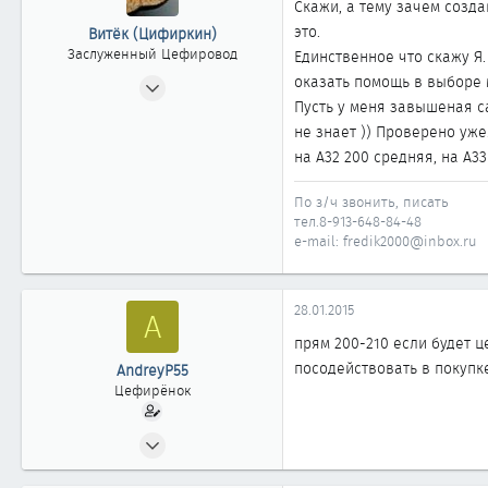
Скажи, а тему зачем созда
это.
Витёк (Цифиркин)
Заслуженный Цефировод
Единственное что скажу Я. 
31.10.2008
оказать помощь в выборе м
Пусть у меня завышеная са
1 161
не знает )) Проверено уж
0
на А32 200 средняя, на А33
1 861
Россия г. ОМСК
По з/ч звонить, писать
тел.8-913-648-84-48
e-mail: fredik2000@inbox.ru
28.01.2015
A
прям 200-210 если будет ц
посодействовать в покупке
AndreyP55
Цефирёнок
20.12.2014
14