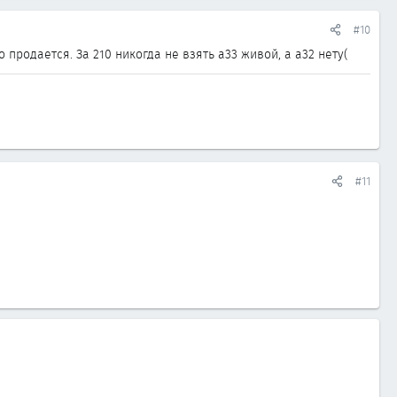
#10
 продается. За 210 никогда не взять а33 живой, а а32 нету(
#11