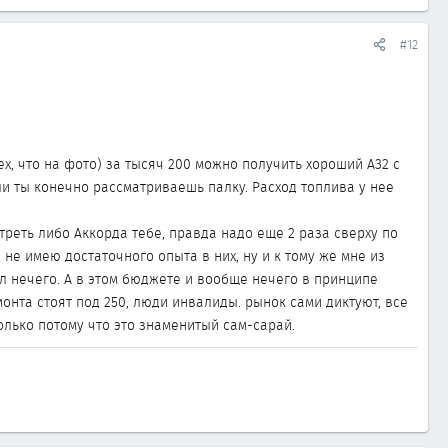
#12
 тех, что на фото) за тысяч 200 можно получить хороший А32 с
сли ты конечно рассматриваешь палку. Расход топлива у нее
отреть либо Аккорда тебе, правда надо еще 2 раза сверху по
 не имею достаточного опыта в них, ну и к тому же мне из
 нечего. А в этом бюджете и вообще нечего в принципе
онта стоят под 250, люди инвалиды. рынок сами диктуют, все
только потому что это знаменитый сам-сарай.