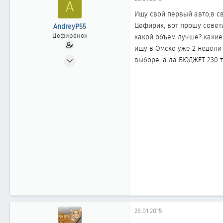
A
ы
л
а
Ищу свой первый авто,в с
Цефирик, вот прошу совета
AndreyP55
Цефирёнок
какой объем лучше? какие 
ищу в Омске уже 2 недели
20.12.2014
выборе, а да БЮДЖЕТ 230 т
14
0
11
28.01.2015