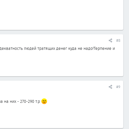
#8
екватность людей тратящих денег куда не надо!Терпение и
#9
 на них - 270-290 т.р