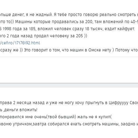
льше денег, я не жадный. Я тебе просто говорю реально смотреть 
что то)) Машины которые продавались за 200, там вложений по 40-
5 1998 года за 185, вложил человек сразу 18 тысяч, ездит кайфует.
его 2 года назад продал человеку за 205 ))
cefiro/17176192.html
сразу же )) Это говорит о том, что машин в Омске нету ) Потому чт
 права 2 месяца назад и уже не могу хочу прыгнуть в Цифруууу Сво
 ,деньги вложить!
 понравился мне очень(твой бывший) жаль не я купил(
озвоню утричком,завтра собирался ехать смотреть машины, заодно 