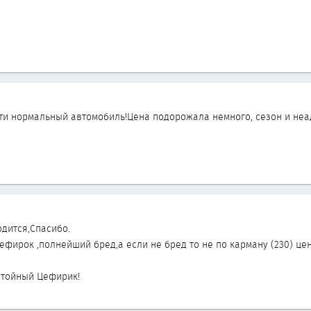
ти нормальный автомобиль!Цена подорожала немного, сезон и неад
одится,Спасибо.
ефирок ,полнейший бред,а если не бред то не по карману (230) цена
стойный Цефирик!