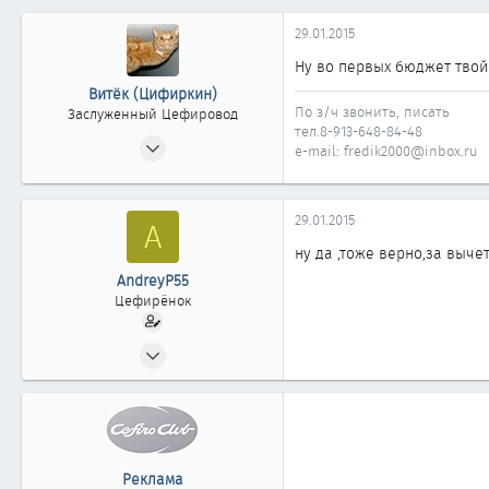
0
29.01.2015
11
Ну во первых бюджет твой 2
Витёк (Цифиркин)
По з/ч звонить, писать
Заслуженный Цефировод
тел.8-913-648-84-48
31.10.2008
e-mail: fredik2000@inbox.ru
1 161
0
29.01.2015
A
1 861
Россия г. ОМСК
ну да ,тоже верно,за вычет
AndreyP55
Цефирёнок
20.12.2014
14
0
11
Реклама