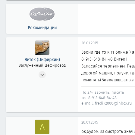
0
11
Рекомендации
28.01.2015
Звони где то к 11 ближе )
8-913-648-84-48 Витек !
Витёк (Цифиркин)
Заслуженный Цефировод
Запасайся терпением. Реал
31.10.2008
дорогой машин, получил де
поменять(беееешшшаные в
1 161
0
По з/ч звонить, писать
1 861
тел.8-913-648-84-48
e-mail: fredik2000@inbox.ru
Россия г. ОМСК
28.01.2015
A
ок,будем 33 смотреть значи