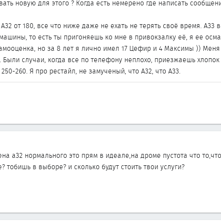
вать новую для этого ? Когда есть немерено где написать сообщение
А32 от 180, все что ниже даже не ехать не терять своё время. А33 
ашины, то есть ты пригоняешь ко мне в привокзалку её, я ее осмат
мооценка, но за 8 лет я лично имел 17 Цефир и 4 Максимы )) Меня 
е. Были случаи, когда все по телефону неплохо, приезжаешь хлопо
 250-260. Я про рестайл, не замученый, что А32, что А33.
ена а32 нормального это прям в идеале,на дроме пустота что то,чт
? тобишь в выборе? и сколько будут стоить твои услуги?