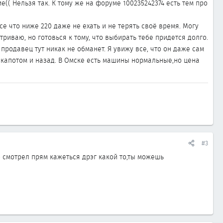
(( Нельзя так. К тому же на форуме 100235242374 есть тем про
все что ниже 220 даже не ехать и не терять своё время. Могу
риваю, но готовься к тому, что выбирать тебе придется долго.
продавец тут никак не обманет. Я увижу все, что он даже сам
к капотом и назад. В Омске есть машины нормальные,но цена
#3
о смотрел прям кажеться дрэг какой то,ты можешь