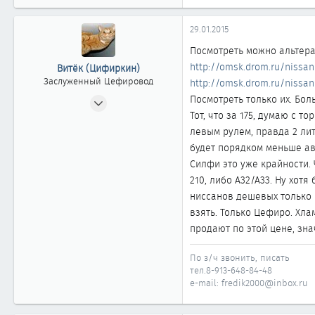
29.01.2015
Посмотреть можно альтера
http://omsk.drom.ru/nissa
Витёк (Цифиркин)
Заслуженный Цефировод
http://omsk.drom.ru/nissa
31.10.2008
Посмотреть только их. Бол
Тот, что за 175, думаю с т
1 161
левым рулем, правда 2 лит
0
будет порядком меньше ав
1 861
Силфи это уже крайности. 
Россия г. ОМСК
210, либо А32/А33. Ну хот
ниссанов дешевых только 
взять. Только Цефиро. Хла
продают по этой цене, зна
По з/ч звонить, писать
тел.8-913-648-84-48
e-mail: fredik2000@inbox.ru