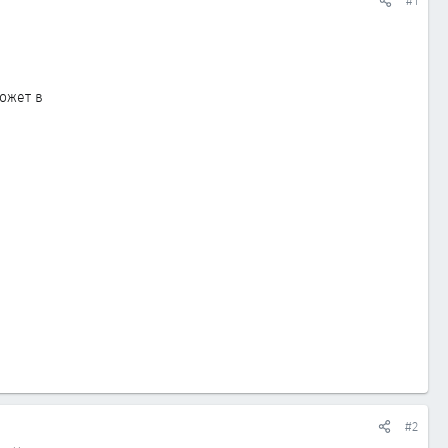
#1
ожет в
#2