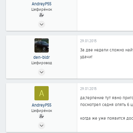
AndreyP55
Цефирёнок
20.12.2014
14
0
29.01.2015
11
За две недели сложно най
удачи!
den-bldr
Цефировод
23.08.2010
756
1
29.01.2015
A
863
да,терпение тут явно приг
44
посмотрел седня опять 6 ц
AndreyP55
Омск
Цефирёнок
когда же уже появится до
20.12.2014
14