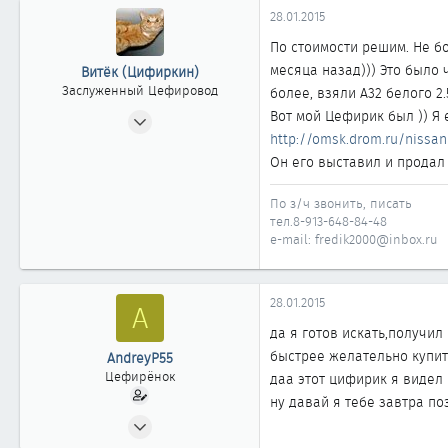
0
28.01.2015
11
По стоимости решим. Не бо
месяца назад))) Это было 
Витёк (Цифиркин)
Заслуженный Цефировод
более, взяли А32 белого 2.
31.10.2008
Вот мой Цефирик был )) Я 
http://omsk.drom.ru/nissan/
1 161
Он его выставил и продал 
0
1 861
По з/ч звонить, писать
Россия г. ОМСК
тел.8-913-648-84-48
e-mail: fredik2000@inbox.ru
28.01.2015
A
да я готов искать,получил
быстрее желательно купить
AndreyP55
Цефирёнок
даа этот цифирик я видел
ну давай я тебе завтра п
20.12.2014
14