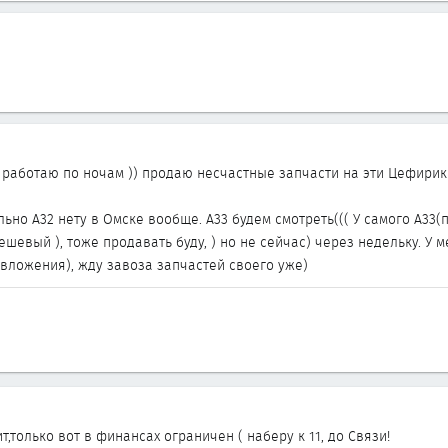
 я работаю по ночам )) продаю несчастные запчасти на эти Цефирик
ьно А32 нету в Омске вообще. А33 будем смотреть((( У самого А33
шевый ), тоже продавать буду, ) но не сейчас) через недельку. У 
ложения), жду завоза запчастей своего уже)
т,только вот в финансах ограничен ( наберу к 11, до Связи!