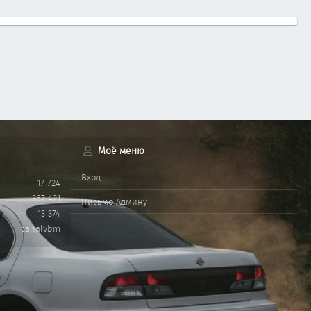
Моё меню
Вход
17 724
367 421
Письмо Админу
13 374
canalvbm