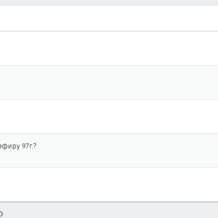
ефиру 97г.?
тронная почта
Ссылка