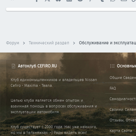
Форум
Технический раздел
Обслуживание и эксплуата
Автоклуб CEFIRO.RU
Основны
Общие Сведе
Клуб единомышленников и владельцев Nissan
Cefiro • Maxima • Teana.
FAQ
Самодиагност
Целью клуба является обмен опытом и
взаимная помощь в вопросах обслуживания и
Своими Сила
эксплуатации автомобиля.
Отзывы, Отче
Клуб существует с 2000 года. Нас уже немного,
Карта Сайта
но мы в тельняжках :-) Рады видеть всех!