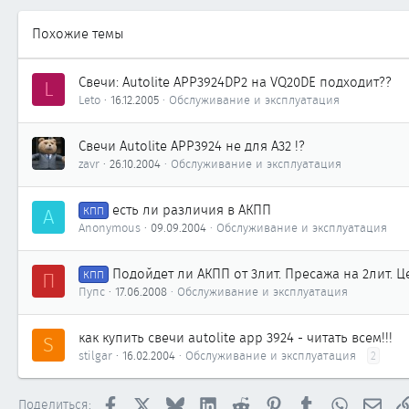
Похожие темы
Свечи: Autolite APP3924DP2 на VQ20DE подходит??
L
Leto
16.12.2005
Обслуживание и эксплуатация
Свечи Autolite APP3924 не для А32 !?
zavr
26.10.2004
Обслуживание и эксплуатация
есть ли различия в АКПП
A
КПП
Anonymous
09.09.2004
Обслуживание и эксплуатация
Подойдет ли АКПП от 3лит. Пресажа на 2лит. Ц
П
КПП
Пупс
17.06.2008
Обслуживание и эксплуатация
как купить свечи autolite app 3924 - читать всем!!!
S
stilgar
16.02.2004
Обслуживание и эксплуатация
2
Facebook
X
Bluesky
LinkedIn
Reddit
Pinterest
Tumblr
WhatsApp
Элек
Поделиться: