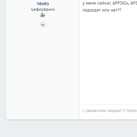
ы
л
у меня сейчас АРР3924, АР
Чёмбэ
а
Цефирядник
подходят или нет??
31.03.2003
176
0
61
Пермь
с уважением Андрей (г.Перм