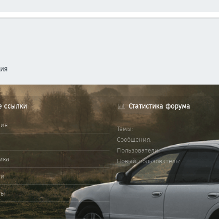
ция
е ссылки
Статистика форума
ния
Темы
Сообщения
Пользователи
ика
Новый пользователь
ми
ты