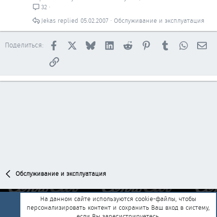
32
Jekas
05.02.2007
Обслуживание и эксплуатация
Facebook
X
Bluesky
LinkedIn
Reddit
Pinterest
Tumblr
WhatsAp
Эл
Поделиться:
Ссылка
Обслуживание и эксплуатация
На данном сайте используются cookie-файлы, чтобы
персонализировать контент и сохранить Ваш вход в систему,
Обратная связь
Условия и правила
если Вы зарегистрируетесь.