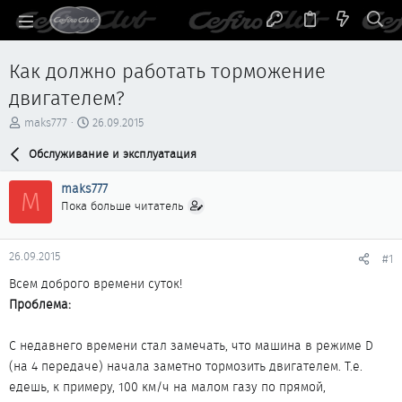
Как должно работать торможение
двигателем?
А
Д
maks777
26.09.2015
в
а
т
Обслуживание и эксплуатация
т
о
а
р
н
maks777
M
т
а
Пока больше читатель
е
ч
м
а
ы
л
26.09.2015
#1
а
Всем доброго времени суток!
Проблема:
С недавнего времени стал замечать, что машина в режиме D
(на 4 передаче) начала заметно тормозить двигателем. Т.е.
едешь, к примеру, 100 км/ч на малом газу по прямой,