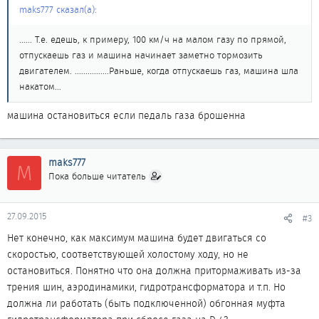
maks777 сказал(а):
...... Т.е. едешь, к примеру, 100 км/ч на малом газу по прямой,
отпускаешь газ и машина начинает заметно тормозить
двигателем. ................Раньше, когда отпускаешь газ, машина шла
накатом...
машина остановиться если педаль газа брошенна
maks777
M
Пока больше читатель
27.09.2015
#3
Нет конечно, как максимум машина будет двигаться со
скоростью, соответствующей холостому ходу, но не
остановиться. Понятно что она должна притормаживать из-за
трения шин, аэродинамики, гидротрансформатора и т.п. Но
должна ли работать (быть подключенной) обгонная муфта