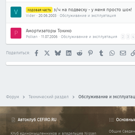
з/ч на подвеску - у меня просто шок!
V
Ходовая часть
Vider
20.06.2003
Обслуживание и эксплуатация
Амортизаторы Токико
P
Polkan
11.07.2006
Обслуживание и эксплуатация
2
3
4
Facebook
X
Bluesky
LinkedIn
Reddit
Pinterest
Tumblr
WhatsApp
Элек
Поделиться:
Форум
Технический раздел
Обслуживание и эксплуата
Автоклуб CEFIRO.RU
Основны
Общие Сведе
Клуб единомышленников и владельцев Nissan