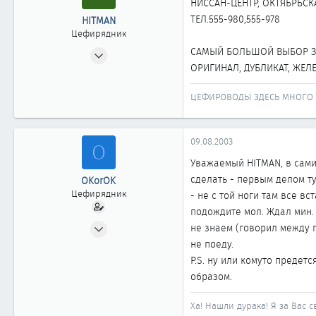
НИССАН-ЦЕНТР, ОКТЯБРЬСКА
ТЕЛ.555-980,555-978
HITMAN
Цефирядник
26.07.2003
САМЫЙ БОЛЬШОЙ ВЫБОР З/
ОРИГИНАЛ, ДУБЛИКАТ, ЖЕЛ
94
0
ЦЕФИРОВОДЫ ЗДЕСЬ МНОГО 
61
КРАСНОЯРСК
09.08.2003
O
Уважаемый HITMAN, в сами-
сделать - первым делом ту
OKorOK
Цефирядник
- не с той ноги там все в
подождите мол. Ждал мин. 
29.07.2002
не знаем (говорил между 
82
не поеду.
0
P.S. ну или комуто преде
образом.
61
г. Красноярск
Ха! Нашли дурака! Я за Вас с