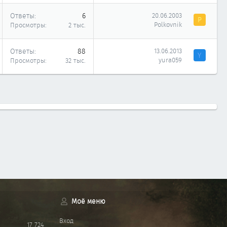
Ответы
6
20.06.2003
P
Polkovnik
Просмотры
2 тыс.
Ответы
88
13.06.2013
Y
yura059
Просмотры
32 тыс.
Моё меню
Вход
17 724