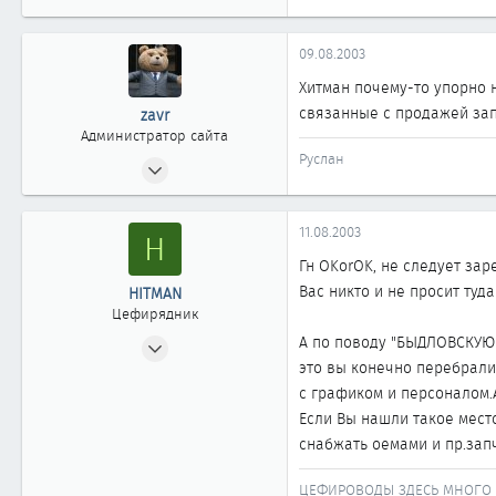
09.08.2003
Хитман почему-то упорно н
связанные с продажей зап
zavr
Администратор сайта
Руслан
24.04.2002
2 404
20
11.08.2003
H
1 868
Гн OKorOK, не следует зар
Москва
Вас никто и не просит туда
HITMAN
www.cefiro.ru
Цефирядник
Автомобиль
Volvo V90 СС
26.07.2003
А по поводу "БЫДЛОВСКУЮ
это вы конечно перебрали
94
с графиком и персоналом.А
0
Если Вы нашли такое место
61
снабжать оемами и пр.зап
КРАСНОЯРСК
ЦЕФИРОВОДЫ ЗДЕСЬ МНОГО 