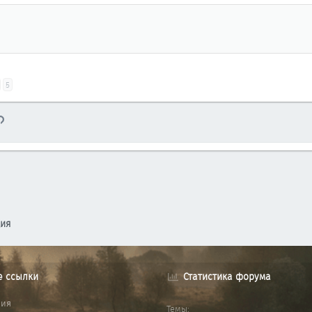
5
тронная почта
Ссылка
ция
е ссылки
Статистика форума
ния
Темы