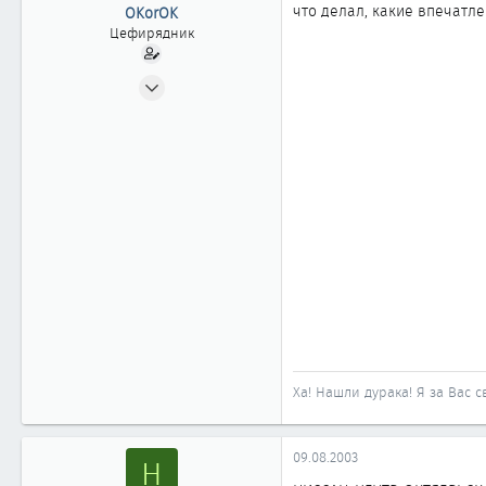
ы
л
что делал, какие впечатле
OKorOK
а
Цефирядник
29.07.2002
82
0
61
г. Красноярск
Ха! Нашли дурака! Я за Вас с
09.08.2003
H