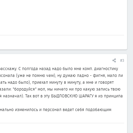
#3
 расскажу. С полгода назад надо было мне комп. диагностику
рсонала (уже не помню чем), ну думаю ладно - фигня, мало ли
ать надо было), приехал минуту в минуту, а мне и говорят
казали: "бородуйся" мол, мы ничего ни про какую запись твою
я назначал). Так вот в эту БЫДЛОВСКУЮ ШАРАГУ я из принципа
рдинально изменилось и персонал ведет себя подобающим