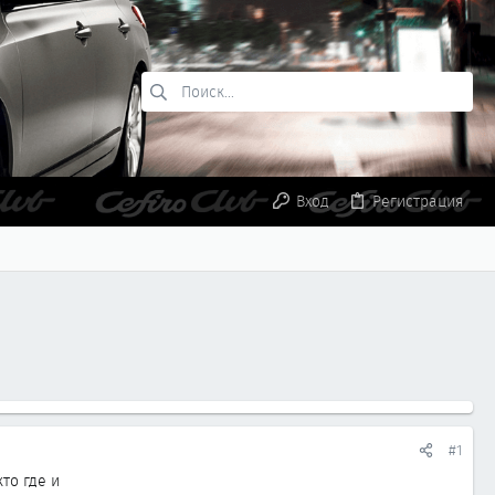
Вход
Регистрация
#1
то где и