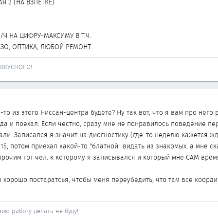
Я 2 (НА ВЗЛЕТКЕ)
Ч НА ЦИФРУ-МАКСИМУ В Т.Ч.
ЕЗО, ОПТИКА, ЛЮБОЙ РЕМОНТ
ВКУСНОГО!
то из этого Ниссан-центра будете? Ну так вот, что я вам про него
да и поехал. Если честно, сразу мне не понравилось поведение пе
стали. Записался я значит на диогностику (где-то неделю кажется жд
15, потом приехал какой-то "блатной" видать из знакомых, а мне с
прочим тот чел. к которому я записывался и который мне САМ врем
тся хорошо постаратсья, чтобы меня переубедить, что там все коо
вою работу делать не буду!