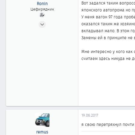
ы
л
Вот задался таким вопрос
Ronin
а
Цефирядник
японского автопрома но п
У меня вагон 97 года проб
10.02.2013
оказался таким же хозяин
245
вкладывал мало. В этом го
1
Замены ей в принципе не 
63
Мне интересно у кого как 
считаем здесь никуда не д
19.06.2017
я свою перетряхнул почти 
remus