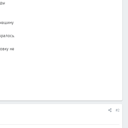
оды
 машину
бралось.
довку не
#2