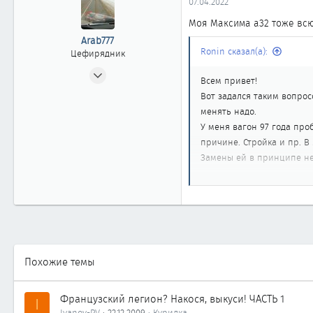
07.04.2022
1
Моя Максима а32 тоже всю 
Хабаровск
Arab777
Автомобиль
Ниссан Цефиро WA32
Ronin сказал(а):
Цефирядник
12.09.2021
Всем привет!
73
Вот задался таким вопрос
3
менять надо.
68
У меня вагон 97 года про
черепаново
причине. Стройка и пр. В
Замены ей в принципе не 
Автомобиль
Nissan Maxima A32 Арабка.
Мне интересно у кого как
Похожие темы
Французский легион? Накося, выкуси! ЧАСТЬ 1
I
Ivanov-PV
22.12.2009
Курилка