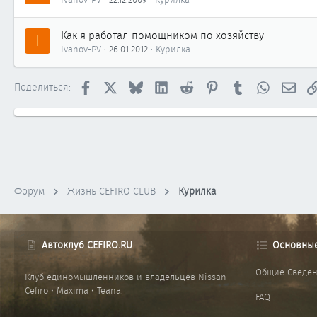
Как я работал помощником по хозяйству
I
Ivanov-PV
26.01.2012
Курилка
Facebook
X
Bluesky
LinkedIn
Reddit
Pinterest
Tumblr
WhatsApp
Элек
Поделиться:
Форум
Жизнь CEFIRO CLUB
Курилка
Автоклуб CEFIRO.RU
Основны
Общие Сведе
Клуб единомышленников и владельцев Nissan
Cefiro • Maxima • Teana.
FAQ