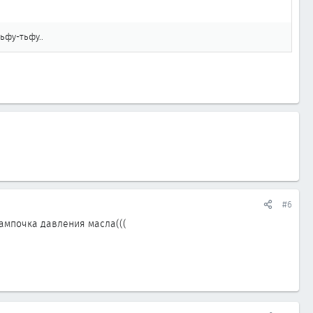
ьфу-тьфу..
#6
ампочка давления масла(((