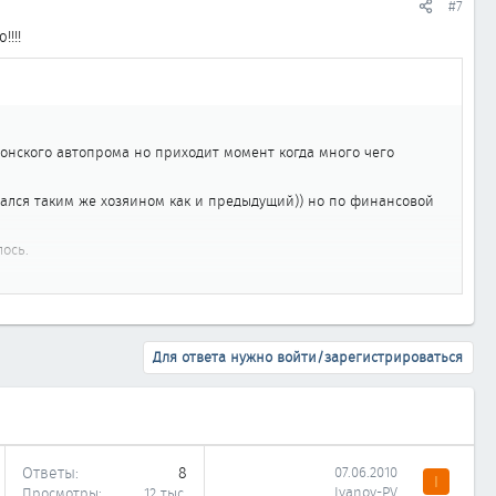
#7
!!!
понского автопрома но приходит момент когда много чего
азался таким же хозяином как и предыдущий)) но по финансовой
ось.
 не считаем здесь никуда не детьсдругую
Для ответа нужно войти/зарегистрироваться
Ответы
8
07.06.2010
I
Ivanov-PV
Просмотры
12 тыс.