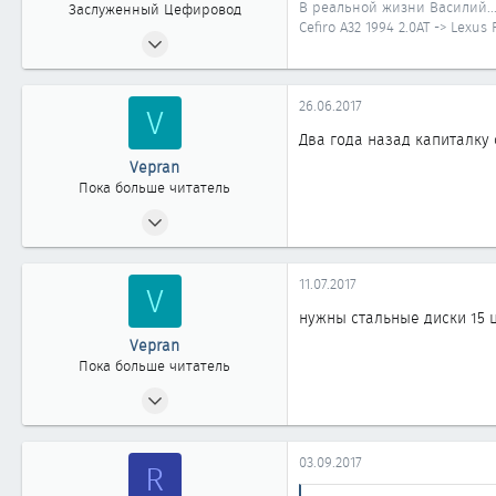
В реальной жизни Василий..
Заслуженный Цефировод
Cefiro A32 1994 2.0AT -> Lexus
11.08.2010
4 496
6
26.06.2017
V
1 861
Два года назад капиталку 
40
Vepran
Иркутская область
Пока больше читатель
26.06.2017
0
0
11.07.2017
V
0
нужны стальные диски 15 
Vepran
Пока больше читатель
26.06.2017
0
0
03.09.2017
R
0