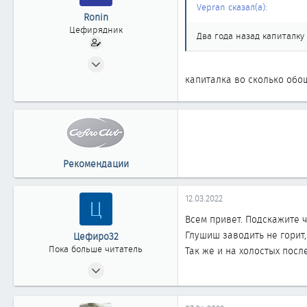
Vepran сказал(а):
Ronin
Цефирядник
Два года назад капиталку
10.02.2013
245
капиталка во сколько обош
1
63
Рекомендации
12.03.2022
Ц
Всем привет. Подскажите 
Глушиш заводить не горит,
Цефиро32
Пока больше читатель
Так же и на холостых посл
12.03.2022
1
0