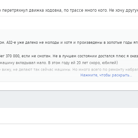
перетряхнул движка ходовка, по трассе много кого. Не хочу другую!
ом. А32-е уже далеко не молоды и хотя и произведены в золотые годы я
бег 370 000, если не смотан. Не в лучшем состоянии достался плюс я ок
 машину вкладывал мало. В этом году ей 20 лет скоро, юбилей)
вижу, не делают так сейчас машины. Но много всего по ремонту набрал
Нажмите, чтобы раскрыть...
 себя машины ведут этих годов в плане требований по ремонту? Ходовку