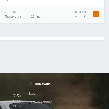
Ответы
5
16.03.2012
I
Ivanov-PV
Просмотры
20 тыс.
Моё меню
Вход
17 724
367 421
Письмо Админу
13 374