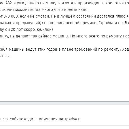
ом. А32-е уже далеко не молоды и хотя и произведены в золотые г
риходит момент когда много чего менять надо.
ег 370 000, если не смотан. Не в лучшем состоянии достался плюс я
ом как и предыдущий)) но по финансовой причине. Стройка и пр. В
ду ей 20 лет скоро, юбилей)
вижу, не делают так сейчас машины. Но много всего по ремонту на
себя машины ведут этих годов в плане требований по ремонту? Хо
еться.
всю, сейчас ездит - внимания не требует