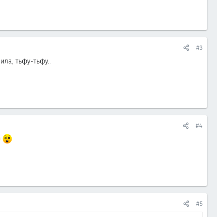
#3
ла, тьфу-тьфу..
#4
#5