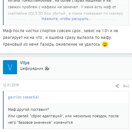
хитачи тонкопленочные , на более старых машинах и на
свежих проблем с мафами не замечал . У меня есть маф от
скайлайна VQ2,5 DD бош убитый , в покое показывал по сканеру
Нажмите, чтобы раскрыть...
1.22 вольта , и ошибку по богатой смеси , вчера разобрал его ,
почистил спиртом сам чувствительный элемент , собрал и
Маф после чистки спиртом совсем сдох , завис на 1.01 и не
посмотрел сколько напряжение в покое у него стало , так
реагирует ни на что , и ошибка сразу вылезла по мафу.
сейчас напряжение покоя у него 1.01-1.02 вольта , завтра
Хреновый из меня Лазарь, оживление не удалось.
попробую его на авто поставить , посмотрю как он будет себя
вести.
Vitya
V
Цефирядник
12.01.2019
#42
gavrilov сказал(а):
Маф другой поставил?
Или сделай "сброс адаптаций", или несколько поездок, после
чего "Базовое значение" изменится.