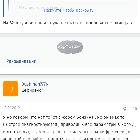
Маф другой поставил?
Нажмите, чтобы раскрыть...
Или сделай "сброс адаптаций", или несколько
поездок, после чего "Базовое значение" изменится.
Нажмите, чтобы раскрыть...
На 32 м кузове такая штука не выходит, пробовал не один раз.
Нажмите, чтобы раскрыть...
Подсскажи как на 32м сделать сброс адаптации...
В TECU закладка
Рекомендации
Dushman7776
D
Цефирёнок
13.01.2019
#46
Я не говорю что нет тойот с жором бензина , но они как то
быстрее диагностируются , приводишь все параметры в норму ,
и жор уходит, а у меня вроде все идеально на цифре моей , и
холостой ровный и заводится хорошо, и едет вроде не плохо,