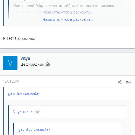
Или сделай "сброс адаптаций", или несколько поездок,
после чего "Базовое значение" изменится.
Нажмите, чтобы раскрыть...
Нажмите, чтобы раскрыть...
Подсскажи как на 32м сделать сброс адаптации...
В TECU закладка
Vitya
V
Цефирядник
13.01.2019
#45
gavrilov сказал(а):
Vitya сказал(а):
gavrilov сказал(а):