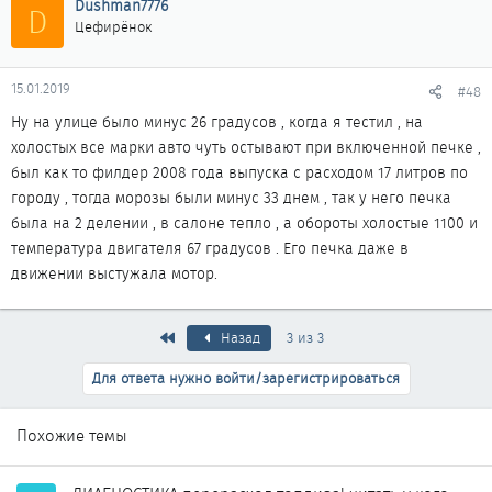
Dushman7776
D
Цефирёнок
15.01.2019
#48
Ну на улице было минус 26 градусов , когда я тестил , на
холостых все марки авто чуть остывают при включенной печке ,
был как то филдер 2008 года выпуска с расходом 17 литров по
городу , тогда морозы были минус 33 днем , так у него печка
была на 2 делении , в салоне тепло , а обороты холостые 1100 и
температура двигателя 67 градусов . Его печка даже в
движении выстужала мотор.
Первый
Назад
3 из 3
Для ответа нужно войти/зарегистрироваться
Похожие темы