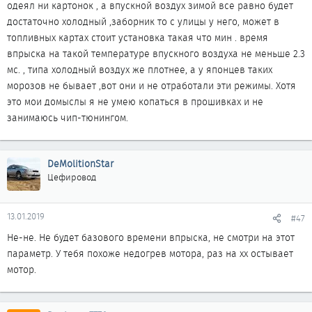
одеял ни картонок , а впускной воздух зимой все равно будет
достаточно холодный ,заборник то с улицы у него, может в
топливных картах стоит установка такая что мин . время
впрыска на такой температуре впускного воздуха не меньше 2.3
мс. , типа холодный воздух же плотнее, а у японцев таких
морозов не бывает ,вот они и не отработали эти режимы. Хотя
это мои домыслы я не умею копаться в прошивках и не
занимаюсь чип-тюнингом.
DeMolitionStar
Цефировод
13.01.2019
#47
Не-не. Не будет базового времени впрыска, не смотри на этот
параметр. У тебя похоже недогрев мотора, раз на хх остывает
мотор.