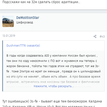
Подсскажи как на 32м сделать сброс адаптации...
DeMolitionStar
Цефировод
13.01.2019
#43
Dushman7776 сказал(а):
В годы когда создавалась А33 у компании Ниссан был кризис ,
так они по ходу накосячили с ПО вот и мучаемся мы теперь с
жором бензина , тойоты тех годов этим не страдают, тот же 3s-
fe . тоже 2литра но жрет он меньше , правда он 4 цилиндровый
но это сути не меняет , объем есть объем . А про базовое время
впрыска , встречались мне ниссаны где базовое и фактическое
Нажмите, чтобы раскрыть...
почти совпадали , и не них не ни запаха ни перерасхода
топлива. Все таки тойоты на голову выше чем ниссан, в
ремонте у меня ниссанов раза в 3 больше бывает чем тойот , в
Тут ошибаешься) 3s-fe - бывает еще тем бензожором. Калдина
нашей местности это самые распространенные марки
210-я, Калдина 195-я, Ипсум 10-й. Вот три недавних тачки с