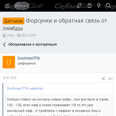
Форсунки и обратная связь от
Датчики
лямбды
А
Д
Vitya
06.01.2019
в
а
т
Обслуживание и эксплуатация
т
о
а
р
н
Dushman7776
т
а
D
е
ч
Цефирёнок
м
а
ы
л
а
12.01.2019
#41
Dushman7776 сказал(а):
Сколько ставил на ниссаны новые мафы , они все были в покое
1.02 - 1.03, если маф в покое показывает 1.10 то это уже
конченный маф . И проблемы с мафами в основном бош и