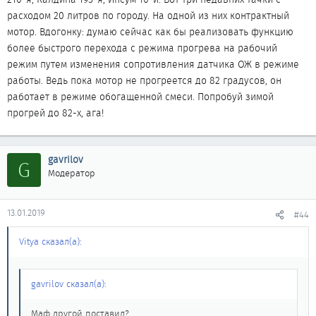
иномарок.
расходом 20 литров по городу. На одной из них контрактный
мотор. Вдогонку: думаю сейчас как бы реализовать функцию
более быстрого перехода с режима прогрева на рабочий
режим путем изменения сопротивления датчика ОЖ в режиме
работы. Ведь пока мотор не прогреется до 82 градусов, он
работает в режиме обогащенной смеси. Попробуй зимой
прогрей до 82-х, ага!
gavrilov
G
Модератор
13.01.2019
#44
Vitya сказал(а):
gavrilov сказал(а):
Маф другой поставил?