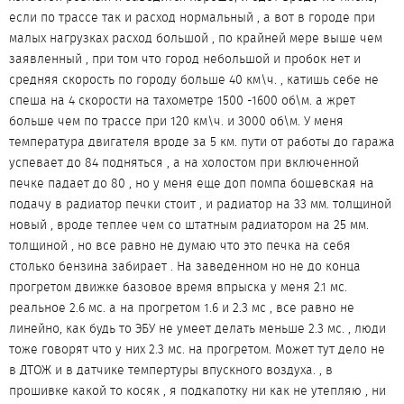
если по трассе так и расход нормальный , а вот в городе при
малых нагрузках расход большой , по крайней мере выше чем
заявленный , при том что город небольшой и пробок нет и
средняя скорость по городу больше 40 км\ч. , катишь себе не
спеша на 4 скорости на тахометре 1500 -1600 об\м. а жрет
больше чем по трассе при 120 км\ч. и 3000 об\м. У меня
температура двигателя вроде за 5 км. пути от работы до гаража
успевает до 84 подняться , а на холостом при включенной
печке падает до 80 , но у меня еще доп помпа бошевская на
подачу в радиатор печки стоит , и радиатор на 33 мм. толщиной
новый , вроде теплее чем со штатным радиатором на 25 мм.
толщиной , но все равно не думаю что это печка на себя
столько бензина забирает . На заведенном но не до конца
прогретом движке базовое время впрыска у меня 2.1 мс.
реальное 2.6 мс. а на прогретом 1.6 и 2.3 мс , все равно не
линейно, как будь то ЭБУ не умеет делать меньше 2.3 мс. , люди
тоже говорят что у них 2.3 мс. на прогретом. Может тут дело не
в ДТОЖ и в датчике темпертуры впускного воздуха. , в
прошивке какой то косяк , я подкапотку ни как не утепляю , ни