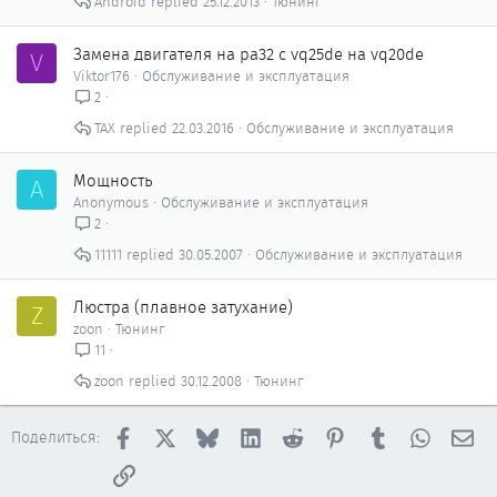
Android
25.12.2013
Тюнинг
Замена двигателя на pa32 c vq25de на vq20de
V
Viktor176
Обслуживание и эксплуатация
2
ТАХ
22.03.2016
Обслуживание и эксплуатация
Мощность
A
Anonymous
Обслуживание и эксплуатация
2
11111
30.05.2007
Обслуживание и эксплуатация
Люстра (плавное затухание)
Z
zoon
Тюнинг
11
zoon
30.12.2008
Тюнинг
Facebook
X
Bluesky
LinkedIn
Reddit
Pinterest
Tumblr
WhatsAp
Эл
Поделиться:
Ссылка