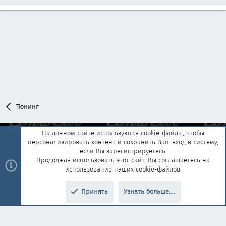
Тюнинг
На данном сайте используются cookie-файлы, чтобы
персонализировать контент и сохранить Ваш вход в систему,
Обратная связь
Условия и правила
если Вы зарегистрируетесь.
Политика конфиденциальности
Помощь
Главная
R
Продолжая использовать этот сайт, Вы соглашаетесь на
S
использование наших cookie-файлов.
S
®
Community platform by XenForo
© 2010-2025 XenForo Ltd.
|
Style and
Принять
Узнать больше....
®
add-ons by ThemeHouse
Перевод от Jumuro
Верх
Низ