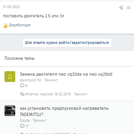
31.08.2022
#2
поставить двигатель 2.5 или 3л
ДядяВолодя
Р
е
а
Для ответа нужно войти/зарегистрироваться
к
ц
и
Похожие темы
и
:
Замена двигателя neo vq20de на neo vq25dd
Д
дмитрий110
Тюнинг
8
Mramor
16.02.2018
Тюнинг
как установить предпусковой нагреватель
TADEMITSU?
Souta
Тюнинг
17