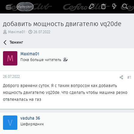
добавить мощность двигателю vq20de
А
Д
Maxima01
26.07.2022
в
а
т
Тюнинг
т
о
а
р
н
Maxima01
M
т
а
Пока больше читатель
е
ч
м
а
ы
л
26.07.2022
#1
а
Доброго времени суток. Я с таким вопросом как добавить
мощность двигателю vq20de. Что сделать чтобы машина резко
отвлекалась на газ
vaduha 36
V
Цефирядник