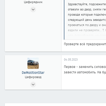
Цефирядник
Здравствуйте, подскажите
17.08.2021
отвезли во двор, сняли г
69
провода которые подключа
1
следующий день заводится
проехаться по двору и он
68
ездили не проверяли... Т.
51
раз, попробовала, не схва
Красноярск
же все равно должна заве
Проверте всё предохранит
Автомобиль
Ниссан сефиро 1995
человек который в этом в
04.05.2023
Первое - заменить силовой
завести автомобиль. На бу
DeMolitionStar
Цефировод
17.10.2015
597
1
15