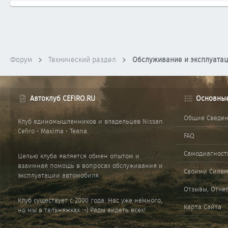
Форум
Технический раздел
Обслуживание и эксплуата
Автоклуб CEFIRO.RU
Основны
Общие Сведе
Клуб единомышленников и владельцев Nissan
Cefiro • Maxima • Teana.
FAQ
Самодиагност
Целью клуба является обмен опытом и
взаимная помощь в вопросах обслуживания и
Своими Сила
эксплуатации автомобиля.
Отзывы, Отче
Клуб существует с 2000 года. Нас уже немного,
Карта Сайта
но мы в тельняжках :-) Рады видеть всех!