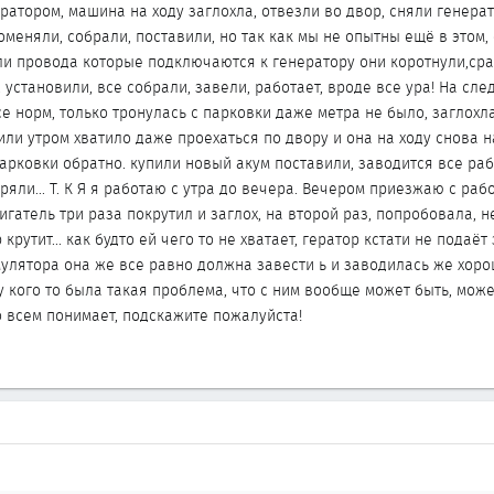
атором, машина на ходу заглохла, отвезли во двор, сняли генерат
меняли, собрали, поставили, но так как мы не опытны ещё в этом,
и провода которые подключаются к генератору они коротнули,сра
 установили, все собрали, завели, работает, вроде все ура! На сл
се норм, только тронулась с парковки даже метра не было, заглохла.
или утром хватило даже проехаться по двору и она на ходу снова 
парковки обратно. купили новый акум поставили, заводится все ра
ряли... Т. К Я я работаю с утра до вечера. Вечером приезжаю с раб
игатель три раза покрутил и заглох, на второй раз, попробовала, н
крутит... как будто ей чего то не хватает, гератор кстати не подаёт
мулятора она же все равно должна завести ь и заводилась же хорош
у кого то была такая проблема, что с ним вообще может быть, може
о всем понимает, подскажите пожалуйста!