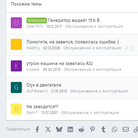
868
Похожие темы
43
Барнаул
Генератор выдаёт 15.6 В
О
Электрика
Олег1972
10.12.2017
Обслуживание и эксплуатация
Помогите, не завелся, появилась ошибка :(
H
HeeTriy
02.12.2008
Обслуживание и эксплуатация
2
3
утром машина не завелась A32
K
kvskem
09.02.2015
Обслуживание и эксплуатация
Стук в двигателе
G
Guf-Rolex-X
21.10.2013
Обслуживание и эксплуатация
Не заводится!!!
D
Dark-T
13.07.2007
Обслуживание и эксплуатация
Facebook
X
Bluesky
LinkedIn
Reddit
Pinterest
Tumblr
WhatsApp
Элек
Поделиться: