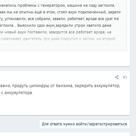
 начались проблемы с генератором, машина на ходу заглохла,
 как мы не опытны ещё в этом, стоял акум подключённый, задели
 установили, все собрали, завели, работает, вроде все ура! На
аглохла... Выяснили сдох акум,зарядили утром хватило даже
ли новый акум поставили, заводится все работает вроде, не
 схватывает, двигатель три раза покрутил и заглох, на второй
 кстати не подаёт зарядку на аккумулятор, но с аккумулятора она
ла такая проблема, что с ним вообще может быть, может есть
#3
свечи, продуть цилиндры от бензина, зарядить аккумулятор,
 с аккумулятора.
Для ответа нужно войти/зарегистрироваться