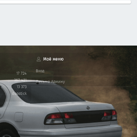
Моё меню
Вход
17 724
367 421
Письмо Админу
13 373
doostick