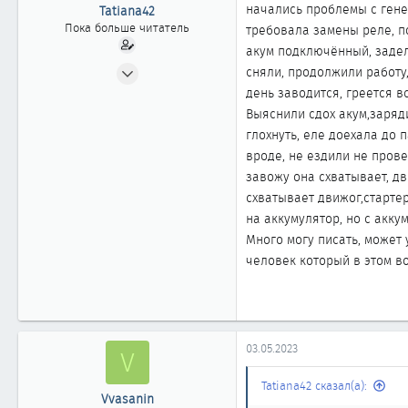
ы
л
начались проблемы с генер
Tatiana42
а
Пока больше читатель
требовала замены реле, по
акум подключённый, задел
14.04.2023
сняли, продолжили работу,
1
день заводится, греется в
0
Выяснили сдох акум,заряд
глохнуть, еле доехала до 
1
вроде, не ездили не прове
Новокузнецк
завожу она схватывает, дв
Автомобиль
Nissan cefiro
схватывает движог,стартер 
на аккумулятор, но с акку
Много могу писать, может 
человек который в этом в
03.05.2023
V
Tatiana42 сказал(а):
Vvasanin