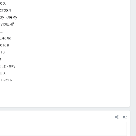
ор,
 стоял
зу клему
едующий
..
начала
ботает
оты
е
 зарядку
о....
т есть
#2