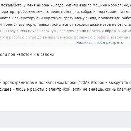
 пожалуйста, у меня ниссан 95 года, купили ездила машина нормально,
енератор, требовала замены реле, поменяли, собрали, поставили, но так
ются к генератору они коротнули,сразу клему сняли, продолжили работу,
, греется все норм, только тронулась с парковки даже метра не было, з
а на ходу снова начала глохнуть, еле доехала до парковки обратно. купи
 К Я я работаю с утра до вечера. Вечером приезжаю с работы завожу она
Нажмите, чтобы раскрыть...
тывает движог,стартер крутит... как будто ей чего то не хватает, гератор
сти ь и заводилась же хорошо.... Много могу писать, может у кого то бы
ели под капотом и в салоне
о всем понимает, подскажите пожалуйста!
 предохранитель в подкапотном блоке (120А). Второе - выкрутить 
дущее - любые работы с электрикой, если не знаешь, скинь клемму