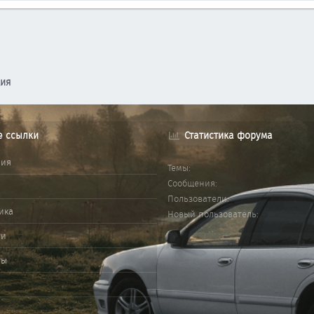
ция
е ссылки
Статистика форума
ния
Темы
Сообщения
Пользователи
ика
Новый пользователь
ми
ты