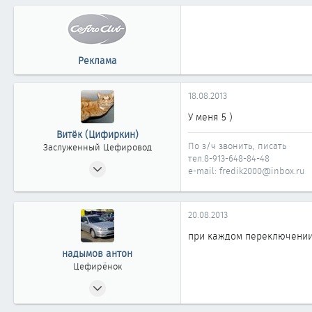
0
11
Реклама
18.08.2013
У меня 5 )
Витёк (Цифиркин)
По з/ч звонить, писать
Заслуженный Цефировод
тел.8-913-648-84-48
31.10.2008
e-mail: fredik2000@inbox.ru
1 161
0
20.08.2013
1 861
Россия г. ОМСК
при каждом переключении
надымов антон
Цефирёнок
10.12.2011
19