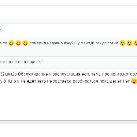
):
ие-то
померил недавно вэку2,0 у меня,16 сек.до сотни
тото поди не в порядке.
32т.км.)в Обслуживание и эксплуатация есть тема про контр.мотор,
у 8-9,но и не едет,чёто не хватает,а разбираться пока денег нет