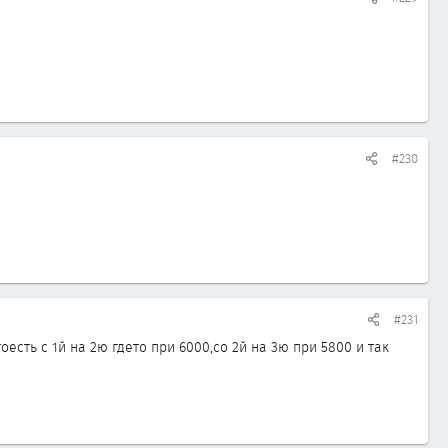
#230
#231
сть с 1й на 2ю гдето при 6000,со 2й на 3ю при 5800 и так