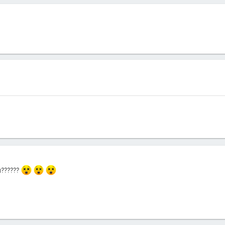
??????