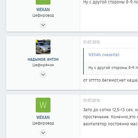
Ну с другой стороны 8-9 п
WEKAN
Цефировод
05.10.2011
565
0
31.07.2013
861
Казахстан г.Степногорск
WEKAN сказал(а):
надымов антон
Цефирёнок
Ну с другой стороны 8-9 п
10.12.2011
от этттто бегемот,нет каш
19
0
11
31.07.2013
W
Зато до сотни 12,5-13 сек.
простенькие. Конечно,это
WEKAN
Цефировод
вентилятор постоянно масл
05.10.2011