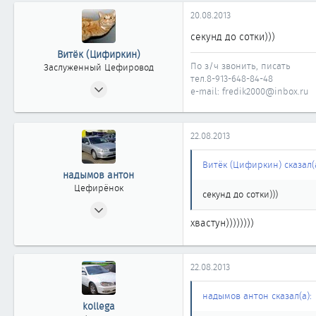
0
20.08.2013
11
секунд до сотки)))
Витёк (Цифиркин)
По з/ч звонить, писать
Заслуженный Цефировод
тел.8-913-648-84-48
31.10.2008
e-mail: fredik2000@inbox.ru
1 161
0
22.08.2013
1 861
Россия г. ОМСК
Витёк (Цифиркин) сказал(а
надымов антон
Цефирёнок
секунд до сотки)))
10.12.2011
хвастун))))))))
19
0
11
22.08.2013
надымов антон сказал(а):
kollega