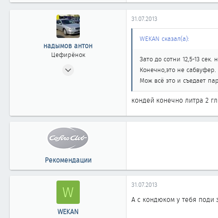
565
0
31.07.2013
861
Казахстан г.Степногорск
WEKAN сказал(а):
надымов антон
Цефирёнок
Зато до сотни 12,5-13 сек.
10.12.2011
Конечно,это не сабвуфер.
19
Мож всё это и съедает па
0
кондей конечно литра 2 гл
11
Рекомендации
31.07.2013
W
А с кондюком у тебя поди 
WEKAN