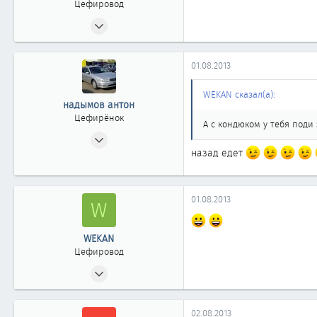
Цефировод
05.10.2011
565
0
01.08.2013
861
Казахстан г.Степногорск
WEKAN сказал(а):
надымов антон
Цефирёнок
А с кондюком у тебя поди 
10.12.2011
назад едет
19
0
11
01.08.2013
W
WEKAN
Цефировод
05.10.2011
565
0
02.08.2013