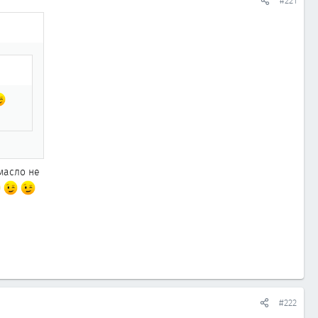
#221
масло не
#222