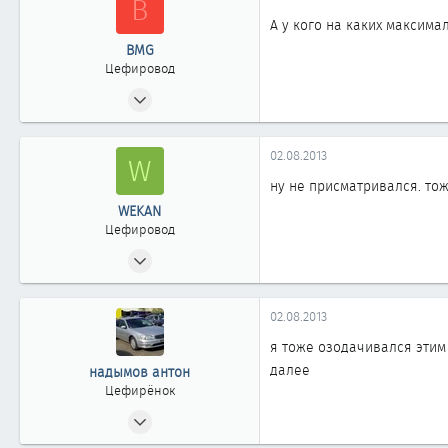
B
861
А у кого на каких максима
Казахстан г.Степногорск
BMG
Цефировод
09.02.2009
602
0
02.08.2013
W
861
ну не присматривался. тож
46
WEKAN
Томск
Цефировод
05.10.2011
565
0
02.08.2013
861
я тоже озодачивался этим 
Казахстан г.Степногорск
далее
надымов антон
Цефирёнок
10.12.2011
19