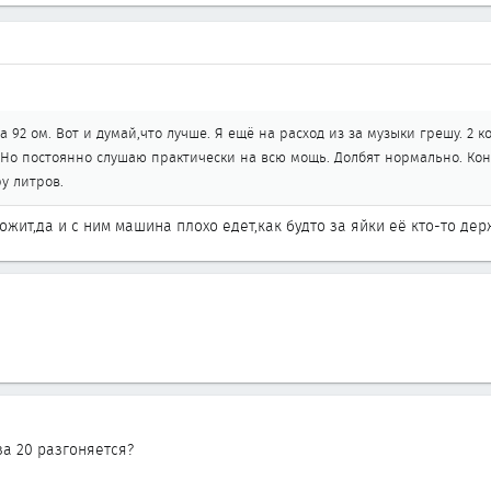
 на 92 ом. Вот и думай,что лучше. Я ещё на расход из за музыки грешу. 2 
 Но постоянно слушаю практически на всю мощь. Долбят нормально. Кон
ру литров.
ожит,да и с ним машина плохо едет,как будто за яйки её кто-то де
за 20 разгоняется?