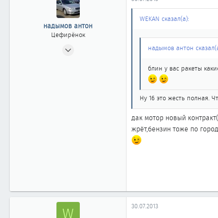
ы
л
а
WEKAN сказал(а):
надымов антон
Цефирёнок
10.12.2011
надымов антон сказал(а
19
блин у вас ракеты как
0
11
Ну 16 это жесть полная. Ч
дак мотор новый контракт(
жрёт,бензин тоже по город
30.07.2013
W