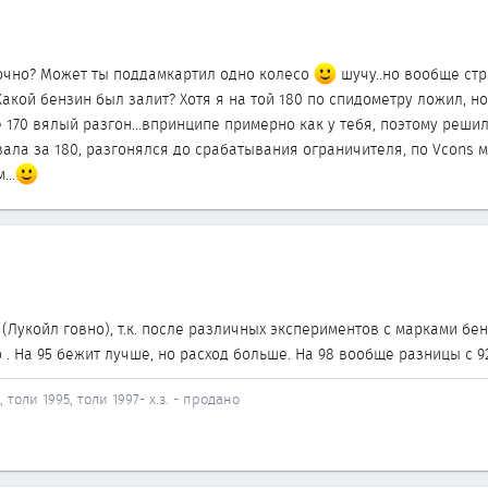
 точно? Может ты поддамкартил одно колесо
шучу..но вообще стр
Какой бензин был залит? Хотя я на той 180 по спидометру ложил, н
 170 вялый разгон...впринципе примерно как у тебя, поэтому реши
ла за 180, разгонялся до срабатывания ограничителя, по Vcons ма
...
(Лукойл говно), т.к. после различных экспериментов с марками бен
 . На 95 бежит лучше, но расход больше. На 98 вообще разницы с 9
, толи 1995, толи 1997- х.з. - продано