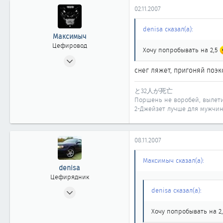
02.11.2007
denisa сказал(а):
Максимыч
Цефировод
Хочу попробывать на 2,5
23.11.2006
снег ляжет, пригоняй поэ
993
0
と32人が死亡
861
Поршень не воробей, вылет
45
2-Джейзет лучше для мужчи
Екатеринбург -=Сортяга=-
my.mail.ru
08.11.2007
Максимыч сказал(а):
denisa
Цефирядник
31.07.2007
denisa сказал(а):
175
Хочу попробывать на 2
0