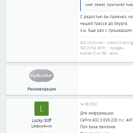
61
снег ляжет, пригоняй по
Челябинск
C радостью бы приехал, но
нашей трассе до Ебурга.
з.ы. Еще раз с прошедшим Д
A32 2,0 Eximo - почти S-toring
ТАЗ 21703 2011г. - продан.
Honda Civic 5D - есть.
Рекомендации
14.08.2012
L
Для информации.
Cefiro A32 3.0V6 220 л.с. АК
Lucky Stiff
Цефирёнок
Пол бака бензина
01.11.2011