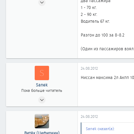
Два пассажира
1 - 70 кг.
44
2 - 90 кг.
0
Водитель 67 кг.
11
Разгон до 100 за 8-8.2
(Один из пассажиров взял
24.08.2012
S
Ниссан максима 2л Акпп 10
Sanek
Пока больше читатель
24.08.2012
5
0
24.08.2012
1
42
Sanek сказал(а):
Витёк (Цифиркин)