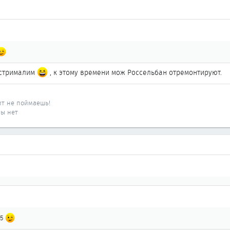
кстрималим
, к этому времени мож Россельбан отремонтируют.
ит не поймаешь!
ны нет
,5