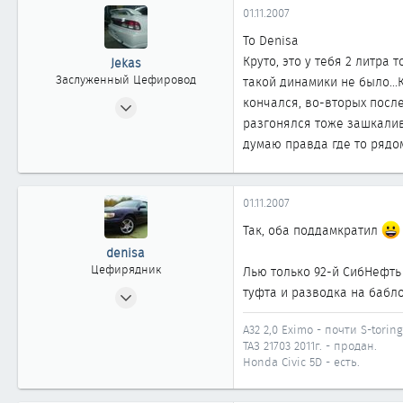
01.11.2007
To Denisa
Круто, это у тебя 2 литра
Jekas
Заслуженный Цефировод
такой динамики не было...
27.04.2005
кончался, во-вторых после
разгонялся тоже зашкалива
1 047
думаю правда где то рядом
0
1 861
46
01.11.2007
Казахстан г. Астана
Так, оба поддамкратил
denisa
Цефирядник
Лью только 92-й СибНефть 
31.07.2007
туфта и разводка на бабло
175
A32 2,0 Eximo - почти S-toring
0
ТАЗ 21703 2011г. - продан.
61
Honda Civic 5D - есть.
Челябинск