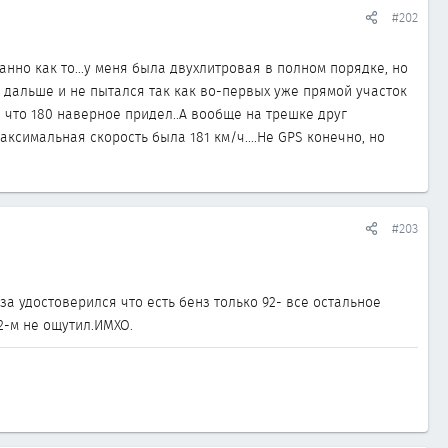
#202
анно как то...у меня была двухлитровая в полном порядке, но
о дальше и не пытался так как во-первых уже прямой участок
л что 180 наверное придел..А вообще на трешке друг
ксимальная скорость была 181 км/ч....Не GPS конечно, но
#203
за удостоверился что есть бенз только 92- все остальное
2-м не ощутил.ИМХО.