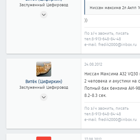
Москва
Заслуженный Цефировод
Ниссан максима 2л Акпп 10
31.10.2008
))
1 161
0
По з/ч звонить, писать
1 861
тел.8-913-648-84-48
Россия г. ОМСК
e-mail: fredik2000@inbox.ru
24.08.2012
Ниссан Максима А32 VQ30 
2 человека и акустики на 
Витёк (Цифиркин)
Заслуженный Цефировод
Полный бак бензина АИ-9
31.10.2008
8.2-8.3 сек.
1 161
По з/ч звонить, писать
0
тел.8-913-648-84-48
1 861
e-mail: fredik2000@inbox.ru
Россия г. ОМСК
27.08.2012