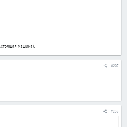
астоящая машина).
#207
#208