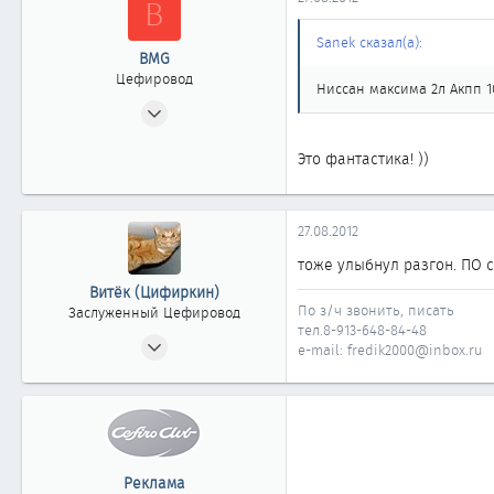
B
Sanek сказал(а):
BMG
Цефировод
Ниссан максима 2л Акпп 10
09.02.2009
602
Это фантастика! ))
0
861
46
27.08.2012
Томск
тоже улыбнул разгон. ПО с
Витёк (Цифиркин)
По з/ч звонить, писать
Заслуженный Цефировод
тел.8-913-648-84-48
31.10.2008
e-mail: fredik2000@inbox.ru
1 161
0
1 861
Россия г. ОМСК
Реклама