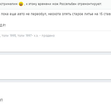
экстрималим
, к этому времени мож Россельбан отремонтируют.
 пока еще авто не переобул, неохота опять старое литье на 15 став
.Р.!
, толи 1995, толи 1997- х.з. - продано
ПП