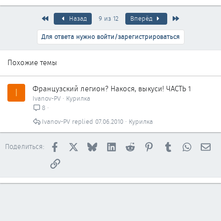
Первый
Последняя
Назад
9 из 12
Вперёд
Для ответа нужно войти/зарегистрироваться
Похожие темы
Французский легион? Накося, выкуси! ЧАСТЬ 1
I
Ivanov-PV
Курилка
8
Ivanov-PV
07.06.2010
Курилка
Facebook
X
Bluesky
LinkedIn
Reddit
Pinterest
Tumblr
WhatsAp
Эл
Поделиться:
Ссылка