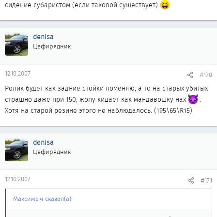
сидение субаристом (если таковой существует)
denisa
Цефирядник
12.10.2007
#170
Ролик будет как задние стойки поменяю, а то на старых убитых
страшно даже при 150, жопу кидает как мандавошку нах
.
Хотя на старой резине этого не наблюдалось. (195\65\R15)
denisa
Цефирядник
12.10.2007
#171
Максимыч сказал(а):