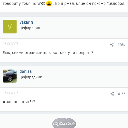
говорит у тебя чё WRX
. Во я ржал, блин он похоже *издобол.
ограничителя, в отличии от двушки. Именно уверенно, в
сиденьку не вдавливает, но она как то не особо замечает
подъемов и ветра, что по прямой что на небольшой подъем
Vakarin
разгон примерно одинаковый...
V
Цефирянин
12.10.2007
#164
Дык, сними ограничитель, вот она у тя попрёт :?
denisa
Цефирядник
12.10.2007
#165
А хде он стоит? :?