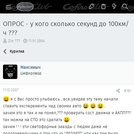
ОПРОС - у кого сколько секунд до 100км/
ч ???
А
Д
Zlo 777
11.01.2004
в
а
т
Курилка
т
о
а
р
н
Максимыч
т
а
е
ч
Цефировод
м
а
ы
л
а
11.10.2007
#161
я с Вас просто улыбаюсь , все увидев эту тему начали
ставить эксперементы над своими авто
,
зачем это я так и не понял,??? проверить сост. движка и АКПП???
так можна на СТО это сделать
зачем ! ! ! эти светофорные заезды с людми даже не
подозревающими о том что их "ДЕЛАЮТ" или как там было