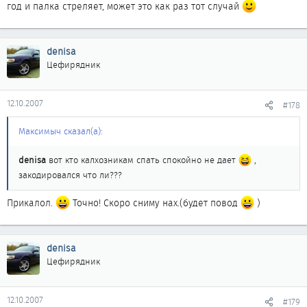
год и палка стреляет, может это как раз тот случай
denisa
Цефирядник
12.10.2007
#178
Максимыч сказал(а):
denisa
вот кто калхозникам спать спокойно не дает
,
закодировался что ли???
Прикалол.
Точно! Скоро сниму нах.(будет повод
)
denisa
Цефирядник
12.10.2007
#179