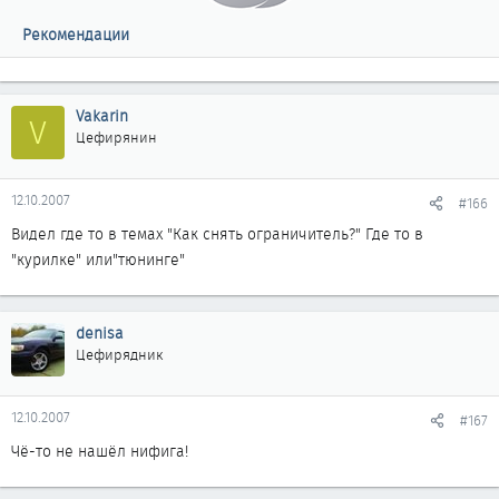
Рекомендации
Vakarin
V
Цефирянин
12.10.2007
#166
Видел где то в темах "Как снять ограничитель?" Где то в
"курилке" или"тюнинге"
denisa
Цефирядник
12.10.2007
#167
Чё-то не нашёл нифига!