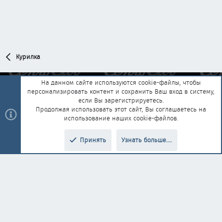
Курилка
На данном сайте используются cookie-файлы, чтобы
персонализировать контент и сохранить Ваш вход в систему,
Обратная связь
Условия и правила
если Вы зарегистрируетесь.
Политика конфиденциальности
Помощь
Главная
R
Продолжая использовать этот сайт, Вы соглашаетесь на
S
использование наших cookie-файлов.
S
®
Community platform by XenForo
© 2010-2025 XenForo Ltd.
|
Style and
Принять
Узнать больше....
®
add-ons by ThemeHouse
Перевод от Jumuro
Верх
Низ