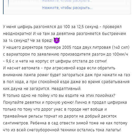
ограничитель мля
Нажмите, чтобы раскрыть...
.
Нажмите, чтобы раскрыть...
Это на 2 литрах? НЕ ВЕРЮ, ролик в студию.
Shadow сказал(а):
У меня цифирь разгонялся до 100 за 12,5 секунд - проверял
неоднократно! И че там за девятина разгоняется быстреечем
... на цифире автомат адаптивный и выкручивает мотор
за 14 секунд? Че за бред!
до 6200 - 6300 об/мин легко.
Нажмите, чтобы раскрыть...
У нашего директора примера 2005 года двух литровая (140 сил)
с вариатором по заявлению производителя разгон до 100км/ч
. На сколько я знаю адаптивный автомат это автомат который
- 9,6 с и чета на корпус от цефиры отстала до сотни!
сам подстраивается под стиль езды водителя. Тоесть если ты
И насчет автомата - при агресивной езде если обратить
активный ездок, то через не которое время автомат будет
внимание лампа power будет загораться даж при нажати на газ
переключатся на более высоких оборотах, при одной и тоже
степени открытия ДЗ, чем на такой же машине но с более
в пол хода, а при спокойной езде даже во время срабатывания
спокойным водителем. На цифире такого нету, для этого и
кик дауна не загарится. Неадаптивный.
кнопка "power" сделана, потому что автомат не адаптивный...А
Я только одно не пойму что вы ездите на этих поиойках?
то что двигатель до 6300 раскручивается, так это потому что
Покупайте девятки и прочую уюню! Лично я продал цифирика
при "тапке в пол" срабатывает режим "кик даун" и коробка
только по тому что дорог унас в городе нет вобще и
переходит в режим "power" (можете обратить внимание на
трамвайные рельсы торчат из дароги на добрый десяток
данный индикатор, при кик дауне он загарается
сантиметров. Ребенка в сад отвести зимой тоже не как потому
автоматически, как будто вы нажали кнопку "power").
что из всей снегоуборочной техники остались тока лапаты!
Да и по поводу разгона до сотни двух литрового мотора,