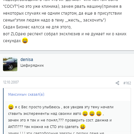
"СОСУТ"(но это уже клиника), зачем рвать машину(причем в
некоторых случаях не одним стартом, да еще в присутствии
семьи"этим людям надо в тему ,,,жесть,,, заскочить")
Седан Бизнес калсса не для этого,
вот ZLOдею респект собрал эксклюзив и не думает ни о каких
секундах
denisa
Цефирядник
12.10.2007
#162
Максимыч сказал(а):
я с Вас просто улыбаюсь , все увидев эту тему начали
ставить эксперементы над своими авто
,
зачем это я так и не понял,??? проверить сост. движка и
АКПП??? так можна на СТО это сделать
зачем ! ! ! эти светофорные заезды с людми даже не