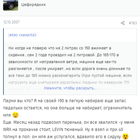
Цефирядник
12.10.2007
#163
Jekas сказал(а):
Ни когда не поверю что на 2 литрах со 150 вжимает в
сидение...сам 2 года проездил на 2 литровой. До 165-170 в
зависимости от направления ветра, машина еще как-то
разгоняется , после умирает...но если дорога очень длинная то
все таки до 180 можно раскочегарить (при пустой машине, если
нагрузить еще 4четыремя взрослыми людьми то наверное 170
Нажмите, чтобы раскрыть...
предел). Но это максимум. 2 литра с места вообще не
едут...подхват ощущается с 3-4 тысяч...за это время ваз
Парни вы что? Я на своей 190 в легкую набираю еще запас
оторвется на столько что и не догнать...После 100 и где-то до
педальки остается, но она больше не набирает, ограничитель
130 на 2-ушке немного другая картина, машина вроде "ни чего
мля
.
так" разгоняется, как бы даже оживает. Скажу даже больше на 3
Еще. Месяц назад подвозил паренька, он все хвалился -у меня
литрах в том же скоростном диапозоне (100-130) ускорение
WRX на прокачке стоит, LEVIN тюненый. Ну я взял и при 40
больше но не координально отличается от 2.., правда и после
топнул в пол: он мля аж успугался, вдавило его в сидуху
130 трешка уверенно разгоняется и так до срабатывания