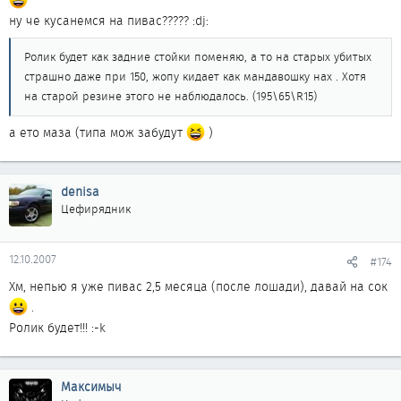
ну че кусанемся на пивас????? :dj:
Ролик будет как задние стойки поменяю, а то на старых убитых
страшно даже при 150, жопу кидает как мандавошку нах . Хотя
на старой резине этого не наблюдалось. (195\65\R15)
а ето маза (типа мож забудут
)
denisa
Цефирядник
12.10.2007
#174
Хм, непью я уже пивас 2,5 месяца (после лошади), давай на сок
.
Ролик будет!!! :-k
Максимыч