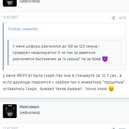
Цефировод
12.10.2007
#175
Shadow сказал(а):
У меня цифирь разгонялся до 100 за 12,5 секунд -
проверял неоднократно! И че там за девятина
разгоняется быстреечем за 14 секунд? Че за бред!
у меня 99(97г.в) была (карб.)так она в стандарте за 12, 7 сек , а
если дружище повозится с карбом так и инжектора "прошитые"
оставались сзади , бывают такие бывают , точно знаю
Максимыч
Цефировод
12.10.2007