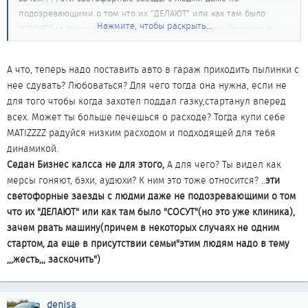
подозревающими о том что их "ДЕЛАЮТ" или как там было
Нажмите, чтобы раскрыть...
"СОСУТ"(но это уже клиника), зачем рвать машину(причем в
некоторых случаях не одним стартом, да еще в присутствии
семьи"этим людям надо в тему ,,,жесть,,, заскочить")
А что, теперь надо поставить авто в гараж приходить пылинки с
Седан Бизнес калсса не для этого,
нее сдувать? Любоваться? Для чего тогда она нужна, если не
вот ZLOдею респект собрал эксклюзив и не думает ни о каких
для того чтобы когда захотел поддал газку,стартанул вперед
секундах
всех. Может ты больше печешься о расходе? Тогда купи себе
MATIZZZZ радуйся низким расходом и подходящей для тебя
динамикой.
Седан Бизнес калсса не для этого,
А для чего? Ты видел как
мерсы гоняют, бэхи, аудюхи? К ним это тоже относится? ..
эти
светофорные заезды с людми даже не подозревающими о том
что их "ДЕЛАЮТ" или как там было "СОСУТ"(но это уже клиника),
зачем рвать машину(причем в некоторых случаях не одним
стартом, да еще в присутствии семьи"этим людям надо в тему
,,,жесть,,, заскочить")
denisa