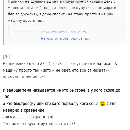
Пылинки не сдуваю машина эксплуатируется каждый день с
момента покупки(1 год) , за расход не жужу так че не мараси
denisa
дружочек, я даже спорить не стану, просто я не рву
машину просто так ,
цепанулся новым с Audi A6 2.4 177 л.с.
Нажмите, чтобы раскрыть...
Нажмите, чтобы раскрыть...
(закусы должны быть мативированы хотя бы пивом
)это ты
на шильдике прочитал , иль спросил паравнявшись !!!!!
и ваабще тема называется не кто быстрее, а
у кого скока до 100
[/b]
а кто быстрее(ну или кто каго порвал,у кого со...л
) это
На шильдике было A6 2,4, а 177л.с. сам уточнил и написал. А
наверно в сравнение.
машину просто так никто и не рвет, ето все от нехватки
так че...................
времени, торопимсяс!
и ваабще тема называется не кто быстрее, а
у кого скока до
100
а кто быстрее(ну или кто каго порвал,у кого со...л
) это
наверно в сравнение.
так че...................
[/quote][/b]
Теперь чё новую тему открывать нах?