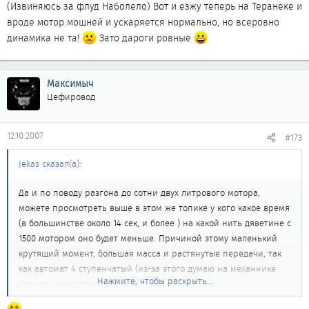
(Извиняюсь за флуд Наболело) Вот и езжу теперь на Теранеке и
можете просмотреть выше в этом же топике у кого какое время
вроде мотор мощней и ускаряется нормально, но всеровно
(в большинстве около 14 сек, и более ) на какой нить дяветине с
динамика не та!
Зато дароги ровные
1500 мотором оно будет меньше. Причиной этому маленький
крутящий момент, большая масса и растянутые передачи, так
как автомат 4 ступенчатый (из-за этого думаю на механнике
Максимыч
двушка значительно резвее).
Цефировод
12.10.2007
#173
Jekas сказал(а):
Да и по поводу разгона до сотни двух литрового мотора,
можете просмотреть выше в этом же топике у кого какое время
(в большинстве около 14 сек, и более ) на какой нить дяветине с
1500 мотором оно будет меньше. Причиной этому маленький
крутящий момент, большая масса и растянутые передачи, так
как автомат 4 ступенчатый (из-за этого думаю на механнике
Нажмите, чтобы раскрыть...
двушка значительно резвее).