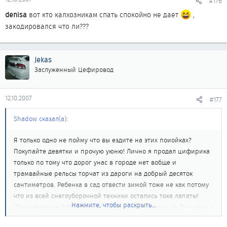
#176
denisa
вот кто калхозникам спать спокойно не дает
,
закодировался что ли???
Jekas
Заслуженный Цефировод
12.10.2007
#177
Shadow сказал(а):
Я только одно не пойму что вы ездите на этих поиойках?
Покупайте девятки и прочую уюню! Лично я продал цифирика
только по тому что дорог унас в городе нет вобще и
трамвайные рельсы торчат из дароги на добрый десяток
сантиметров. Ребенка в сад отвести зимой тоже не как потому
что из всей снегоуборочной техники остались тока лапаты!
Нажмите, чтобы раскрыть...
(Извиняюсь за флуд Наболело) Вот и езжу теперь на Теранеке и
вроде мотор мощней и ускаряется нормально, но всеровно