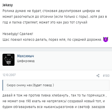
Jekasу
Ролика думаю не будет, стоковая двухлитровая цифира не
может разогнаться до отсечки (если только с горы)...хотя раз в
год и палка стреляет, может это как раз тот случай
Незабуду! Сделаю!
Щас поехал колесо делать, порез мля, по средней дорожке.
Максимыч
Цефировод
12.10.2007
#180
Скоро сниму нах.(будет повод )
давай я тож не против пивка хлебануть , так то ты горячишся ,
не может она 190 ехать не напрягаясь! создавай новый топ, и
будем обгаваривать все ньюансыразгонов и светоф. заездов