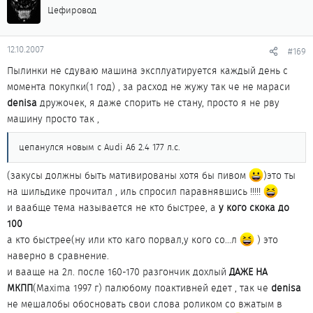
Цефировод
12.10.2007
#169
Пылинки не сдуваю машина эксплуатируется каждый день с
момента покупки(1 год) , за расход не жужу так че не мараси
denisa
дружочек, я даже спорить не стану, просто я не рву
машину просто так ,
цепанулся новым с Audi A6 2.4 177 л.с.
(закусы должны быть мативированы хотя бы пивом
)это ты
на шильдике прочитал , иль спросил паравнявшись !!!!!
и ваабще тема называется не кто быстрее, а
у кого скока до
100
а кто быстрее(ну или кто каго порвал,у кого со...л
) это
наверно в сравнение.
и вааще на 2л. после 160-170 разгончик дохлый
ДАЖЕ НА
МКПП
(Maxima 1997 г) палюбому поактивней едет , так че
denisa
не мешалобы обосновать свои слова роликом со вжатым в