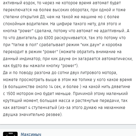
активный ездок, то через не которое время автомат будет
переключатся на более высоких оборотах, при одной и тоже
степени открытия ДЗ, чем на такой же машине но с более
спокойным водителем. На цифире такого нету, для этого и
кнопка "power" сделана, потому что автомат не адаптивный...А
то что двигатель до 6300 раскручивается, так это потому что
при "тапке в пол" срабатывает режим "кик даун" и коробка
переходит в режим "power" (можете обратить внимание на
данный индикатор, при кик дауне он загарается автоматически,
как будто вы нажали кнопку "power").
Да и по поводу разгона до сотни двух литрового мотора,
можете просмотреть выше в этом же топике у кого какое время
(в большинстве около 14 сек, и более ) на какой нить дяветине
с 1500 мотором оно будет меньше. Причиной этому маленький
крутящий момент, большая масса и растянутые передачи, так
как автомат 4 ступенчатый (из-за этого думаю на механнике
двушка значительно резвее).
Максимыч