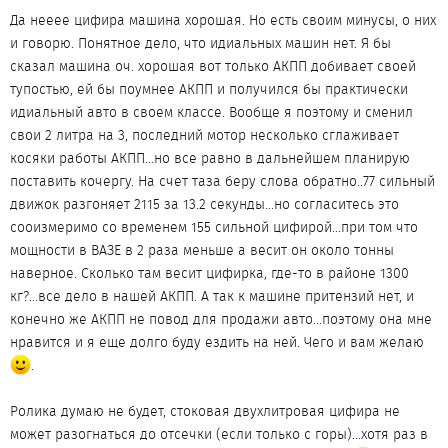
динамика не та!
Зато дароги ровные
Да нееее цифира машина хорошая. Но есть своим минусы, о них
и говорю. Понятное дело, что идиальных машин нет. Я бы
сказал машина оч. хорошая вот только АКПП добивает своей
тупостью, ей бы поумнее АКПП и получился бы практически
идиальный авто в своем классе. Вообще я поэтому и сменил
свои 2 литра на 3, последний мотор несколько сглаживает
косяки работы АКПП...но все равно в дальнейшем планирую
поставить кочергу. На счет таза беру слова обратно..77 сильный
движок разгоняет 2115 за 13.2 секунды...но согласитесь это
сооизмеримо со временем 155 сильной цифирой...при том что
мощности в ВАЗЕ в 2 раза меньше а весит он около тонны
наверное. Сколько там весит цифирка, где-то в районе 1300
кг?...все дело в нашей АКПП. А так к машине притензий нет, и
конечно же АКПП не повод для продажи авто...поэтому она мне
нравится и я еще долго буду ездить на ней. Чего и вам желаю
.
Ролика думаю не будет, стоковая двухлитровая цифира не
может разогнаться до отсечки (если только с горы)...хотя раз в