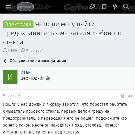
Чето не могу найти
Электрика
предохранитель омывателя лобового
стекла
А
Д
Иван
01.06.2004
в
а
т
Обслуживание и эксплуатация
т
о
а
р
н
Иван
И
т
а
Цефирядник
е
ч
м
а
ы
л
01.06.2004
#1
а
Пошли у нас дожди и я сразу заметил , что перестал работать
омыватель лобового стекла, первым делом грешу на
предохранитель, в переводах я его не нашел, подскажите кто
занет в каком месте он находится ( ряд , столбец, номер)?
а может он не в салоне а под капотом