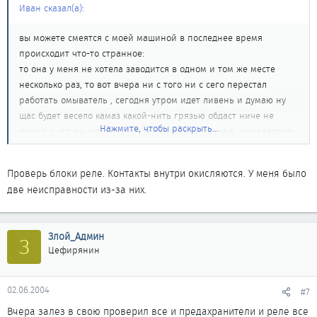
Иван сказал(а):
вы можете смеятся с моей машиной в последнее время
происходит что-то странное:
то она у меня не хотела заводится в одном и том же месте
несколько раз, то вот вчера ни с того ни с сего перестал
работать омыватель , сегодня утром идет ливень и думаю ну
щас будет весело камаз какой-нить грязью обдаст ниче не
Нажмите, чтобы раскрыть...
видно и что вы думаете завожусь утром выезжаю, омываветель
работает, чертовщина какая-то. Может в самом деле к моим
дивчинам ревнует, как говорила Милка в моем предыдущем
Проверь блоки реле. Контакты внутри окисляются. У меня было
топике
две неисправности из-за них.
P.S.Спасибо за номера предохранителей
Злой_Админ
З
Цефирянин
02.06.2004
#7
Вчера залез в свою проверил все и предахранители и реле все