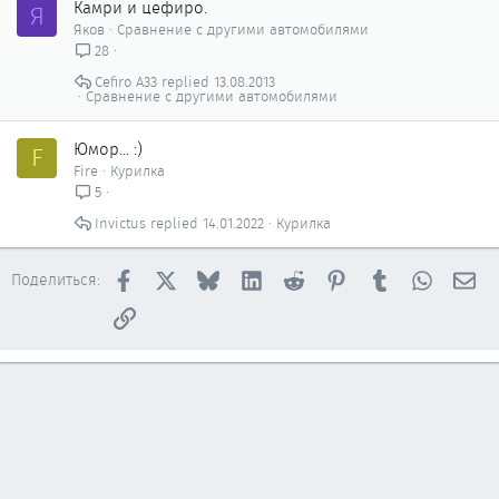
Камри и цефиро.
Я
Яков
Сравнение с другими автомобилями
28
Cefiro A33
13.08.2013
Сравнение с другими автомобилями
Юмор... :)
F
Fire
Курилка
5
Invictus
14.01.2022
Курилка
Facebook
X
Bluesky
LinkedIn
Reddit
Pinterest
Tumblr
WhatsAp
Эл
Поделиться:
Ссылка