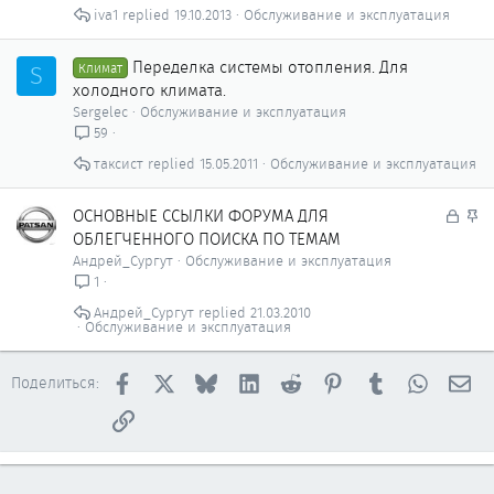
iva1
19.10.2013
Обслуживание и эксплуатация
Переделка системы отопления. Для
S
Климат
холодного климата.
Sergelec
Обслуживание и эксплуатация
59
тaксист
15.05.2011
Обслуживание и эксплуатация
З
З
ОСНОВНЫЕ ССЫЛКИ ФОРУМА ДЛЯ
а
а
ОБЛЕГЧЕННОГО ПОИСКА ПО ТЕМАМ
к
к
Андрей_Сургут
Обслуживание и эксплуатация
р
р
1
ы
е
Андрей_Сургут
21.03.2010
т
п
Обслуживание и эксплуатация
о
л
е
Facebook
X
Bluesky
LinkedIn
Reddit
Pinterest
Tumblr
WhatsAp
Эл
н
Поделиться:
о
Ссылка