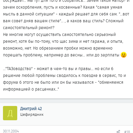
обсуждает... мы тут для того и собрались... Зачем такой напор? И
зачем оскорбления, пусть и косвенные? Какая "самая умная
мысль в данной ситуации" - каждый решает для себя сам. "...вот
вам совет дняв вашем стиле"... , а каков ваш стиль? Сложный
самостоятельный ремонт?
Не многие могут осуществить самостоятельно серьезный
ремонт, хотя бы по-тому, что щас зима и нет гаража, и опыта,
возможно, нет. Но обрезанием пробки можно временно
порешать проблему, например до весны... или до зарплаты
..."ТАЗоводство" - может в чем-то вы и правы... но если б
решение любой проблемы сводилось к поездке в сервис, то и
форума б этого не было или он бы назывался - "обменяемся
информацией о расценках..."
Дмитрий 42
Д
Цефирядник
30.11.2004
#18