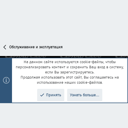
Обслуживание и эксплуатация
На данном сайте используются cookie-файлы, чтобы
персонализировать контент и сохранить Ваш вход в систему,
Обратная связь
Условия и правила
если Вы зарегистрируетесь.
Политика конфиденциальности
Помощь
Главная
R
Продолжая использовать этот сайт, Вы соглашаетесь на
S
использование наших cookie-файлов.
S
®
Community platform by XenForo
© 2010-2025 XenForo Ltd.
|
Style and
Принять
Узнать больше....
®
add-ons by ThemeHouse
Перевод от Jumuro
Верх
Низ