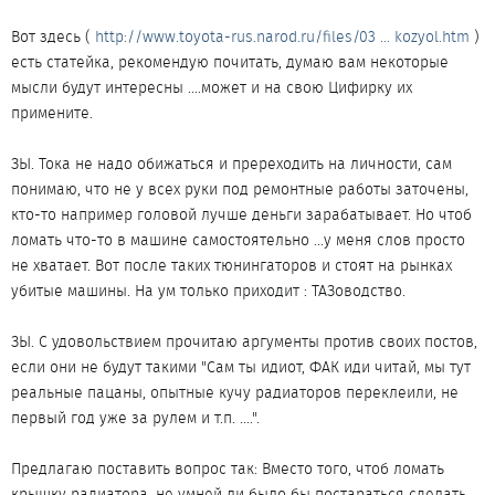
Вот здесь (
http://www.toyota-rus.narod.ru/files/03 ... kozyol.htm
)
есть статейка, рекомендую почитать, думаю вам некоторые
мысли будут интересны ....может и на свою Цифирку их
примените.
ЗЫ. Тока не надо обижаться и пререходить на личности, сам
понимаю, что не у всех руки под ремонтные работы заточены,
кто-то например головой лучше деньги зарабатывает. Но чтоб
ломать что-то в машине самостоятельно ...у меня слов просто
не хватает. Вот после таких тюнингаторов и стоят на рынках
убитые машины. На ум только приходит : ТАЗоводство.
ЗЫ. С удовольствием прочитаю аргументы против своих постов,
если они не будут такими "Сам ты идиот, ФАК иди читай, мы тут
реальные пацаны, опытные кучу радиаторов переклеили, не
первый год уже за рулем и т.п. ....".
Предлагаю поставить вопрос так: Вместо того, чтоб ломать
крышку радиатора, не умней ли было бы постараться сделать