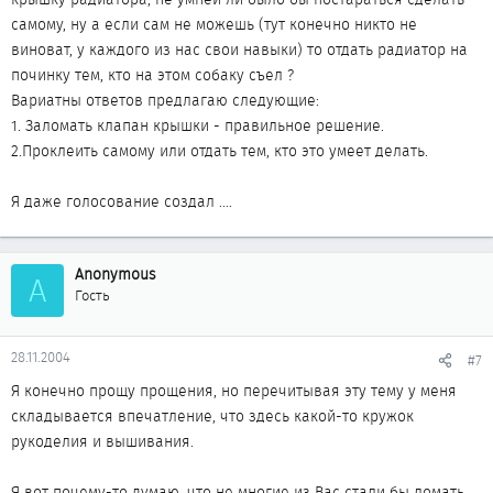
самому, ну а если сам не можешь (тут конечно никто не
виноват, у каждого из нас свои навыки) то отдать радиатор на
починку тем, кто на этом собаку съел ?
Вариатны ответов предлагаю следующие:
1. Заломать клапан крышки - правильное решение.
2.Проклеить самому или отдать тем, кто это умеет делать.
Я даже голосование создал ....
Anonymous
A
Гость
28.11.2004
#7
Я конечно прощу прощения, но перечитывая эту тему у меня
складывается впечатление, что здесь какой-то кружок
рукоделия и вышивания.
Я вот почему-то думаю, что не многие из Вас стали бы ломать