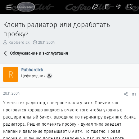
Клеить радиатор или доработать
пробку?
А
Д
Rubberdick
28.11.2004
в
а
т
Обслуживание и эксплуатация
т
о
а
р
н
Rubberdick
т
а
R
е
ч
Цефирядник
м
а
ы
л
а
28.11.2004
#1
У меня тек радиатор, наверное как и у всех. Причем как
прогреется хорошо жидкость вместо того чтобы уходить в
расширительный бачок, выходила по периметру верхнего бачка
радиатора. Решил поменять пробку - думал типа заедает
клапан и давление превышает 0.9 атм. Но тщетно. Новая
пробка еще лучше держала давление и пар из под капота