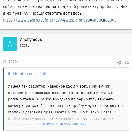
себе клапан крышки радиатора, чтоб решить эту проблему. Или
я не прав ???? Прошу ответить вот здесь :
https://www.cefiro.ru/forums/viewtopic.php?p=48006#48006
Anonymous
A
Гость
28.11.2004
#8
Rubberdick сказал(а):
У меня тек радиатор, наверное как и у всех. Причем как
прогреется хорошо жидкость вместо того чтобы уходить в
расширительный бачок, выходила по периметру верхнего
бачка радиатора. Решил поменять пробку - думал типа заедает
клапан и давление превышает 0.9 атм. Но тщетно. Новая
пробка еще лучше держала давление и пар из под капота
Нажмите, чтобы раскрыть...
просто застил глаза.
Решился сделать тунинх пробки. Откусил центральную ось