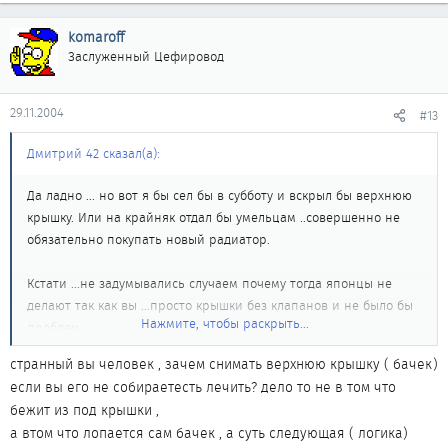
komaroff
Заслуженный Цефировод
29.11.2004
#13
Дмитрий 42 сказал(а):
Да ладно ... но вот я бы сел бы в субботу и вскрыл бы верхнюю
крышку. Или на крайняк отдал бы умельцам ..совершенно не
обязательно покупать новый радиатор.
Кстати ...не задумывались случаем почему тогда японцы не
делают так как вы ...просто крышки без клапанов и не было бы
Нажмите, чтобы раскрыть...
проблем...
странный вы человек , зачем снимать верхнюю крышку ( бачек)
если вы его не собираетесть лечить? дело то не в том что
бежит из под крышки ,
а втом что лопается сам бачек , а суть следующая ( логика)