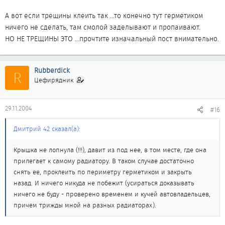
А вот если трещины клеить так ...то конечно тут герметиком
ничего не сделать, там смолой заделывают и пропаивают.
НО НЕ ТРЕЩИНЫ ЭТО ...прочтите изначальный пост внимательно.
Rubberdick
R
Цефирядник
29.11.2004
#16
Дмитрий 42 сказал(а):
Крышка не лопнула (!!!), давит из под нее, в том месте, где она
прилегает к самому радиатору. В таком случае достаточно
снять ее, проклеить по периметру герметиком и закрыть
назад. И ничего никуда не побежит (усираться доказывать
ничего не буду - проверено временем и кучей автовладельцев,
причем трижды мной на разных радиаторах).