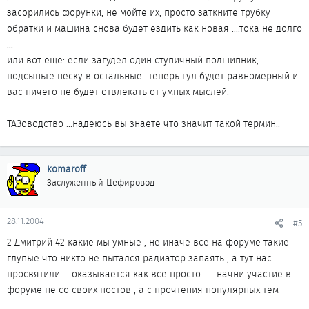
засорились форунки, не мойте их, просто заткните трубку
обратки и машина снова будет ездить как новая ....тока не долго
...
или вот еще: если загудел один ступичный подшипник,
подсыпьте песку в остальные ..теперь гул будет равномерный и
вас ничего не будет отвлекать от умных мыслей.
ТАЗоводство ...надеюсь вы знаете что значит такой термин..
komaroff
Заслуженный Цефировод
28.11.2004
#5
2 Дмитрий 42 какие мы умные , не иначе все на форуме такие
глупые что никто не пытался радиатор запаять , а тут нас
просвятили ... оказывается как все просто ..... начни участие в
форуме не со своих постов , а с прочтения популярных тем