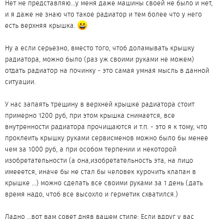
Нет не представляю...у меня даже машины своей не было и нет,
и я даже не знаю что такое радиатор и тем более что у него
есть верхняя крышка.
Ну а если серьезно, вместо того, чтоб доламывать крышку
радиатора, можно было (раз уж своими руками не можем)
отдать радиатор на починку - это самая умная мысль в данной
ситуации.
У нас запаять трещину в верхней крышке радиатора стоит
примерно 1200 руб, при этом крышка снимается, все
внутренности радиатора прочищаются и т.п. - это я к тому, что
проклеить крышку руками сервисменов можно было бы менее
чем за 1000 руб, а при особом терпении и некоторой
изобретательности (а она,изобретательность эта, на лицо
имееется, иначе бы не стал бы человек курочить клапан в
крышке ...) можно сделать все своими руками за 1 день (дать
время надо, чтоб все высохло и герметик схватился.)
Ладно ...вот вам совет дняв вашем стиле: Если вдруг у вас