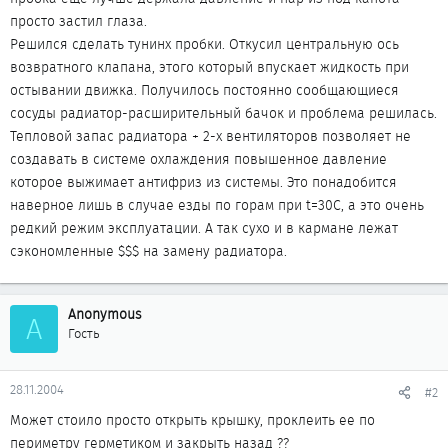
просто застил глаза.
Решился сделать тунинх пробки. Откусил центральную ось
возвратного клапана, этого который впускает жидкость при
остывании движка. Получилось постоянно сообщающиеся
сосуды радиатор-расширительный бачок и проблема решилась.
Тепловой запас радиатора + 2-х вентиляторов позволяет не
создавать в системе охлаждения повышенное давление
которое выжимает антифриз из системы. Это понадобится
наверное лишь в случае езды по горам при t=30C, а это очень
редкий режим эксплуатации. А так сухо и в кармане лежат
сэкономленные $$$ на замену радиатора.
Anonymous
A
Гость
28.11.2004
#2
Может стоило просто открыть крышку, проклеить ее по
периметру герметиком и закрыть назад ??