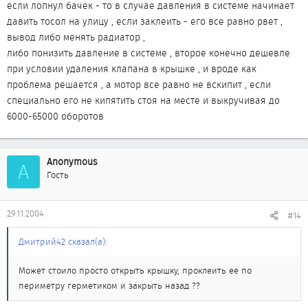
если лопнул бачек - то в случае давления в системе начинает
давить тосол на улицу , если заклеить - его все равно рвет ,
вывод либо менять радиатор ,
либо понизить давление в системе , второе конечно дешевле
при условии удаления клапана в крышке , и вроде как
проблема решается , а мотор все равно не вскипит , если
специально его не кипятить стоя на месте и выкручивая до
6000-65000 оборотов
Anonymous
A
Гость
29.11.2004
#14
Дмитрий42 сказал(а):
Может стоило просто открыть крышку, проклеить ее по
периметру герметиком и закрыть назад ??