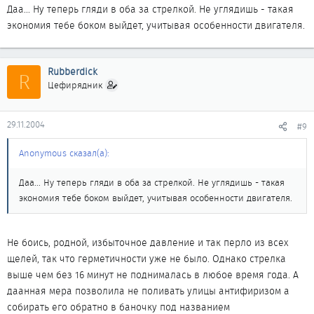
Даа... Ну теперь гляди в оба за стрелкой. Не углядишь - такая
возвратного клапана, этого который впускает жидкость при
экономия тебе боком выйдет, учитывая особенности двигателя.
остывании движка. Получилось постоянно сообщающиеся
сосуды радиатор-расширительный бачок и проблема решилась.
Тепловой запас радиатора + 2-х вентиляторов позволяет не
Rubberdick
R
создавать в системе охлаждения повышенное давление
Цефирядник
которое выжимает антифриз из системы. Это понадобится
наверное лишь в случае езды по горам при t=30C, а это очень
редкий режим эксплуатации. А так сухо и в кармане лежат
29.11.2004
#9
сэкономленные $$$ на замену радиатора.
Anonymous сказал(а):
Даа... Ну теперь гляди в оба за стрелкой. Не углядишь - такая
экономия тебе боком выйдет, учитывая особенности двигателя.
Не боись, родной, избыточное давление и так перло из всех
щелей, так что герметичности уже не было. Однако стрелка
выше чем без 16 минут не поднималась в любое время года. А
даанная мера позволила не поливать улицы антифиризом а
собирать его обратно в баночку под названием