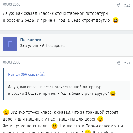
09.03.2005
#22
Да уж, как сказал классик отечественной литературы
в россии 2 беды, и причём - "одна беда строит другую"
Полковник
П
Заслуженный Цефировод
09.03.2005
#23
Hunter.066 сказал(а):
Да уж, как сказал классик отечественной литературы
в россии 2 беды, и причём - "одна беда строит другую"
Видимо тот-же классик сказал, что за границей строят
дороги для машин, а у нас - машины для дорог
Жути прямо понагнали...
Что-же это, в Перми совсем уж и
проехать нальзя, кроме как на тракторе?
. Вот тебе и