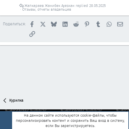
т
Жапкараев Жанибек Ауезхан
28.05.2025
ь
Отзывы, отчеты владельцев
я
Facebook
X
Bluesky
LinkedIn
Reddit
Pinterest
Tumblr
WhatsAp
Эл
Поделиться:
Ссылка
Курилка
На данном сайте используются cookie-файлы, чтобы
персонализировать контент и сохранить Ваш вход в систему,
Обратная связь
Условия и правила
если Вы зарегистрируетесь.