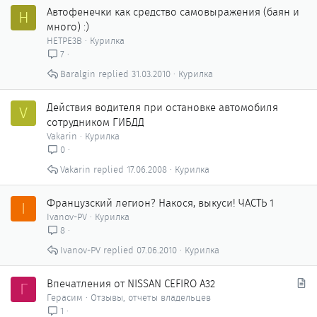
Автофенечки как сpедство самовыражения (баян и
H
много) :)
HETPE3B
Курилка
7
Baralgin
31.03.2010
Курилка
Действия водителя при остановке автомобиля
V
сотрудником ГИБДД
Vakarin
Курилка
0
Vakarin
17.06.2008
Курилка
Французский легион? Накося, выкуси! ЧАСТЬ 1
I
Ivanov-PV
Курилка
8
Ivanov-PV
07.06.2010
Курилка
С
Впечатления от NISSAN CEFIRO A32
Г
т
Герасим
Отзывы, отчеты владельцев
а
1