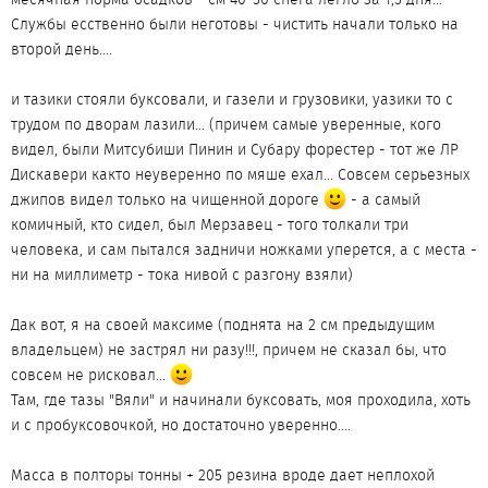
Службы есственно были неготовы - чистить начали только на
второй день....
и тазики стояли буксовали, и газели и грузовики, уазики то с
трудом по дворам лазили... (причем самые уверенные, кого
видел, были Митсубиши Пинин и Субару форестер - тот же ЛР
Дискавери както неуверенно по мяше ехал... Совсем серьезных
джипов видел только на чищенной дороге
- а самый
комичный, кто сидел, был Мерзавец - того толкали три
человека, и сам пытался задничи ножками уперется, а с места -
ни на миллиметр - тока нивой с разгону взяли)
Дак вот, я на своей максиме (поднята на 2 см предыдущим
владельцем) не застрял ни разу!!!, причем не сказал бы, что
совсем не рисковал...
Там, где тазы "Вяли" и начинали буксовать, моя проходила, хоть
и с пробуксовочкой, но достаточно уверенно....
Масса в полторы тонны + 205 резина вроде дает неплохой