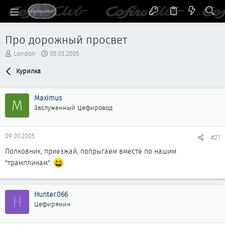
Про дорожный просвет
А
Д
London
05.03.2005
в
а
т
Курилка
т
о
а
р
н
Maximus
т
а
M
е
ч
Заслуженный Цефировод
м
а
ы
л
а
09.03.2005
#21
Полковник, приезжай, попрыгаем вместе по нашим
"трамплинам".
Hunter.066
H
Цефирянин