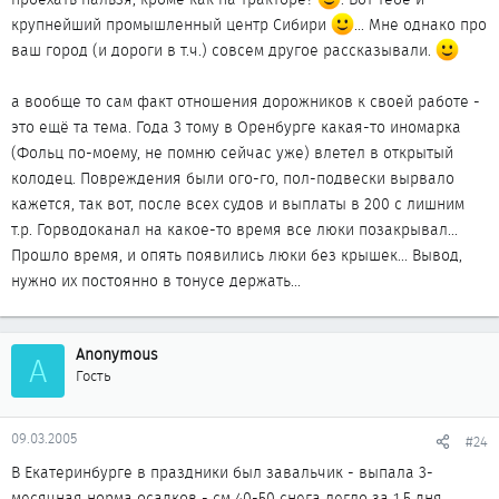
крупнейший промышленный центр Сибири
... Мне однако про
ваш город (и дороги в т.ч.) совсем другое рассказывали.
а вообще то сам факт отношения дорожников к своей работе -
это ещё та тема. Года 3 тому в Оренбурге какая-то иномарка
(Фольц по-моему, не помню сейчас уже) влетел в открытый
колодец. Повреждения были ого-го, пол-подвески вырвало
кажется, так вот, после всех судов и выплаты в 200 с лишним
т.р. Горводоканал на какое-то время все люки позакрывал...
Прошло время, и опять появились люки без крышек... Вывод,
нужно их постоянно в тонусе держать...
Anonymous
A
Гость
09.03.2005
#24
В Екатеринбурге в праздники был завальчик - выпала 3-
месячная норма осадков - см 40-50 снега легло за 1,5 дня...