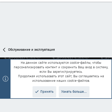
Обслуживание и эксплуатация
На данном сайте используются cookie-файлы, чтобы
персонализировать контент и сохранить Ваш вход в систему,
Обратная связь
Условия и правила
если Вы зарегистрируетесь.
Политика конфиденциальности
Помощь
Главная
R
Продолжая использовать этот сайт, Вы соглашаетесь на
S
использование наших cookie-файлов.
S
®
Community platform by XenForo
© 2010-2025 XenForo Ltd.
|
Style and
Принять
Узнать больше....
®
add-ons by ThemeHouse
Перевод от Jumuro
Верх
Низ