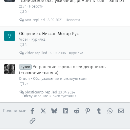
техническое обслуживание, ремонт Nissan Teana J31
zavr
Новости
0
zavr
18.09.2021
Новости
Общение с Ниссан Мотор Рус
V
Vider
Курилка
3
Vider
09.03.2006
Курилка
Устранение скрипа осей дворников
Кузов
(стеклоочистителя)
Druqn
Обслуживание и эксплуатация
27
plasticauto
23.04.2024
Обслуживание и эксплуатация
Facebook
X
Bluesky
LinkedIn
Reddit
Pinterest
Tumblr
WhatsAp
Эл
Поделиться:
Ссылка