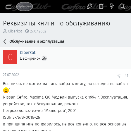
Реквизиты книги по обслуживанию
А
Д
Ciberkot
27.07.2002
в
а
т
Обслуживание и эксплуатация
т
о
а
р
н
Ciberkot
C
т
а
Цефирёнок
е
ч
м
а
ы
л
27.07.2002
#1
а
Все никак не мог из машигы забрать книгу, но сегодня не забыл
):
Nissan Cefiro, Maxima QX, Модели выпуска с 1994 г. Эксплуатация,
устройство, тех. обслуживание, ремонт.
Петрозаводск: из-во "Машстрой", 2001
ISBN 5-7578-0015-25
в принципе мне понравилось, не все конечно, но все основные
детали и узлы расписаны.