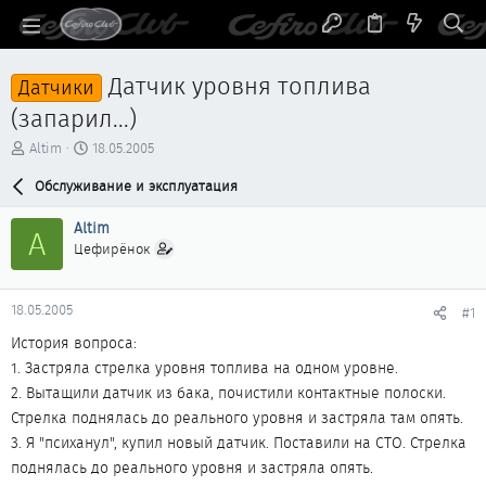
Датчик уровня топлива
Датчики
(запарил...)
А
Д
Altim
18.05.2005
в
а
т
Обслуживание и эксплуатация
т
о
а
р
н
Altim
A
т
а
Цефирёнок
е
ч
м
а
ы
л
18.05.2005
#1
а
История вопроса:
1. Застряла стрелка уровня топлива на одном уровне.
2. Вытащили датчик из бака, почистили контактные полоски.
Стрелка поднялась до реального уровня и застряла там опять.
3. Я "психанул", купил новый датчик. Поставили на СТО. Стрелка
поднялась до реального уровня и застряла опять.