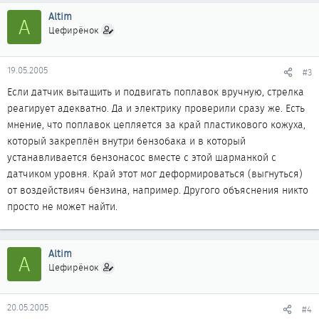
Altim
A
Цефирёнок
19.05.2005
#3
Если датчик вытащить и подвигать поплавок вручную, стрелка
реагирует адекватно. Да и электрику проверили сразу же. Есть
мнение, что поплавок цепляется за край пластикового кожуха,
который закреплён внутри бензобака и в который
устанавливается бензонасос вместе с этой шарманкой с
датчиком уровня. Край этот мог деформироваться (выгнуться)
от воздействияч бензина, например. Другого объяснения никто
просто не может найти.
Altim
A
Цефирёнок
20.05.2005
#4