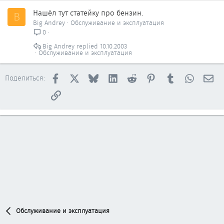
Нашёл тут статейку про бензин.
B
Big Andrey
Обслуживание и эксплуатация
0
Big Andrey
10.10.2003
Обслуживание и эксплуатация
Facebook
X
Bluesky
LinkedIn
Reddit
Pinterest
Tumblr
WhatsAp
Эл
Поделиться:
Ссылка
Обслуживание и эксплуатация