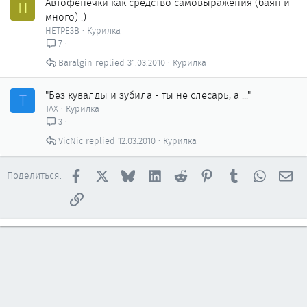
Автофенечки как сpедство самовыражения (баян и
H
н
много) :)
о
HETPE3B
Курилка
7
Baralgin
31.03.2010
Курилка
"Без кувалды и зубила - ты не слесарь, а ..."
Т
ТАХ
Курилка
3
VicNic
12.03.2010
Курилка
Facebook
X
Bluesky
LinkedIn
Reddit
Pinterest
Tumblr
WhatsAp
Эл
Поделиться:
Ссылка