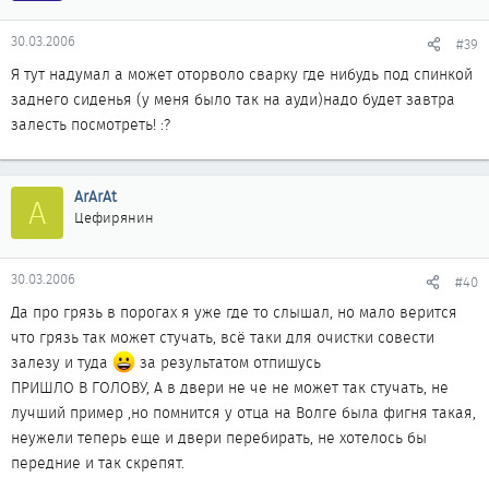
приезжай посмотрим
30.03.2006
#39
Я тут надумал а может оторволо сварку где нибудь под спинкой
заднего сиденья (у меня было так на ауди)надо будет завтра
залесть посмотреть! :?
ArArAt
A
Цефирянин
30.03.2006
#40
Да про грязь в порогах я уже где то слышал, но мало верится
что грязь так может стучать, всё таки для очистки совести
залезу и туда
за результатом отпишусь
ПРИШЛО В ГОЛОВУ, А в двери не че не может так стучать, не
лучший пример ,но помнится у отца на Волге была фигня такая,
неужели теперь еще и двери перебирать, не хотелось бы
передние и так скрепят.