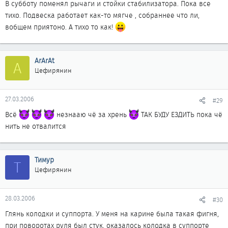
В субботу поменял рычаги и стойки стабилизатора. Пока все
тихо. Подвеска работает как-то мягче , собраннее что ли,
вобщем приятоно. А тихо то как!
ArArAt
A
Цефирянин
27.03.2006
#29
Всё
незнааю чё за хрень
ТАК БУДУ ЕЗДИТЬ пока чё
нить не отвалится
Тимур
Т
Цефирянин
28.03.2006
#30
Глянь колодки и суппорта. У меня на карине была такая фигня,
при поворотах руля был стук, оказалось колодка в суппорте