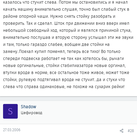
казалось что стучит слева. Потом мы остановились и я начал
качать машину внимательно слушая, точно был слабый стук в
районе опорной чаши. Нужно снять стойку разобрать и
проверить. Так и сделал. Шток при движении вниз вверх имел
небольшой совбодный ход, который и являлся причиной стука,
внимательно послушав и вторую сторону услышал эти же звуки
и там, только гараздо слабее, вобщем две стойки на
замену..Поехал купил поменял, теперь все тихо! Во только
спереди подвеска работает не так как хотелось бы, рычаги
новые оргинальные, стойки стабилиазатора новые оргинал,
втулки вроде в норме, все остальное тоже живое, может тоже
стойки, рулевую подтягивал вроде не стучит...да и стуки что
слева что справа одинаковые, не похоже на сухарик рейки!
Shadow
S
Цефировод
27.03.2006
#28