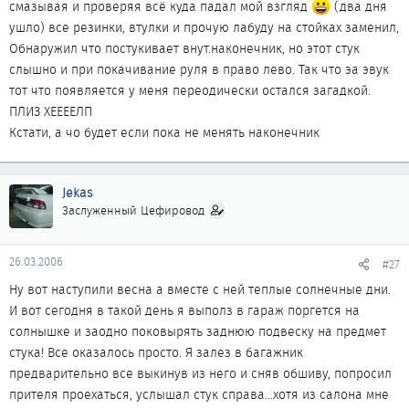
смазывая и проверяя всё куда падал мой взгляд
(два дня
ушло) все резинки, втулки и прочую лабуду на стойках заменил,
Обнаружил что постукивает внут.наконечник, но этот стук
слышно и при покачивание руля в право лево. Так что эа эвук
тот что появляется у меня переодически остался загадкой.
ПЛИЗ ХЕЕЕЕЛП
Кстати, а чо будет если пока не менять наконечник
Jekas
Заслуженный Цефировод
26.03.2006
#27
Ну вот наступили весна а вместе с ней теплые солнечные дни.
И вот сегодня в такой день я выполз в гараж поргется на
солнышке и заодно поковырять заднюю подвеску на предмет
стука! Все оказалось просто. Я залез в багажник
предварительно все выкинув из него и сняв обшиву, попросил
прителя проехаться, услышал стук справа...хотя из салона мне