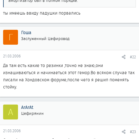
амортизатор был в полном порядке.
ты имеешь ввиду падушки порвались
Гоша
Г
Заслуженный Цефировод
21.03.2006
#22
Да там есть какие то резинки ,точно не знаю,они
изнашиваються и начинаеться этот гемор.Во всяком случае так
писали на Хондовском форуме,после чего я решил поменять
стойку.
ArArAt
A
Цефирянин
21.03.2006
#23