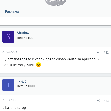
Реклама
Shadow
S
Цефировод
29.03.2006
#32
Ну вот потеплело и сзади слева сново ченто за брякало. И
наити не могу блин.
Тимур
Т
Цефирянин
29.03.2006
#33
4 Катализатор