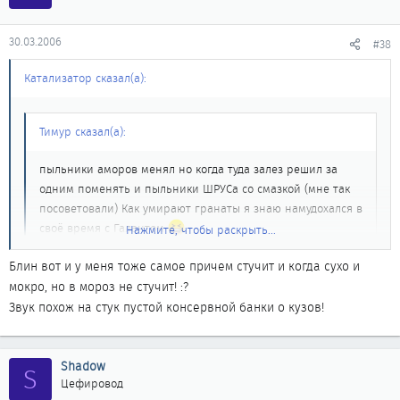
30.03.2006
#38
Катализатор сказал(а):
Тимур сказал(а):
пыльники аморов менял но когда туда залез решил за
одним поменять и пыльники ШРУСа со смазкой (мне так
посоветовали) Как умирают гранаты я знаю намудохался в
своё время с Галантом
Нажмите, чтобы раскрыть...
Сегодня с кентом катались даже в багажнике
Блин вот и у меня тоже самое причем стучит и когда сухо и
поочереди...Я в шоке
теперь как нам обоим
Нажмите, чтобы раскрыть...
мокро, но в мороз не стучит! :?
показалось звук идет от.... стойки слева та что между
дверями где ремень безопастности весит, ну
Звук похож на стук пустой консервной банки о кузов!
обрадовались думали нашли ....ХРЕН всё там намертво
прикручено Самое интересное что стук исчезает на
несколько дней потом опять появляется наверное
Shadow
S
Цефировод
поэтому его тяжело засечь СТОшники сказали как застучит