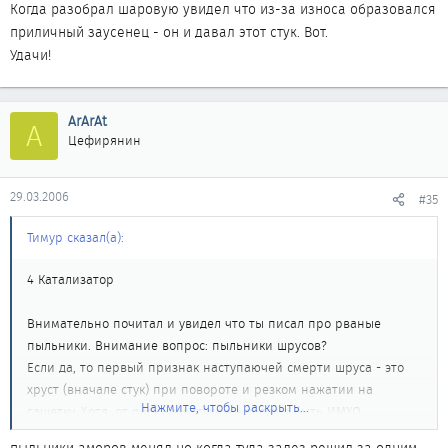
Когда разобрал шаровую увидел что из-за износа образовался
приличный заусенец - он и давал этот стук. Вот.
Удачи!
ArArAt
A
Цефирянин
29.03.2006
#35
Тимур сказал(а):
4 Катализатор
Внимательно почитал и увидел что ты писал про рваные
пыльники. Внимание вопрос: пыльники шрусов?
Если да, то первый признак наступаючей смерти шруса - это
хруст (вначале стук) при повороте и резком нажатии на
Нажмите, чтобы раскрыть...
гашетку. Хотя, от раскачки стука не должно быть ИМХО.
Вообщем проверь (если не проверял) мож где дырочка.