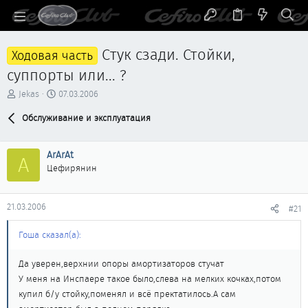
Cтук сзади. Стойки,
Ходовая часть
суппорты или... ?
А
Д
Jekas
07.03.2006
в
а
т
Обслуживание и эксплуатация
т
о
а
р
н
ArArAt
т
а
A
е
ч
Цефирянин
м
а
ы
л
а
21.03.2006
#21
Гоша сказал(а):
Да уверен,верхнии опоры амортизаторов стучат
У меня на Инспаере такое было,слева на мелких кочках,потом
купил б/у стойку,поменял и всё пректатилось.А сам