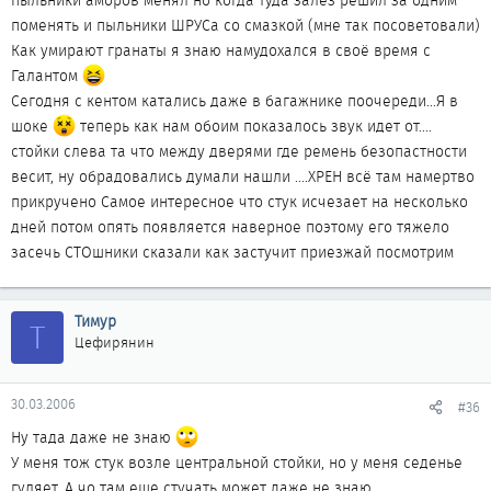
пыльники аморов менял но когда туда залез решил за одним
Удачи!
поменять и пыльники ШРУСа со смазкой (мне так посоветовали)
Как умирают гранаты я знаю намудохался в своё время с
Галантом
Сегодня с кентом катались даже в багажнике поочереди...Я в
шоке
теперь как нам обоим показалось звук идет от....
стойки слева та что между дверями где ремень безопастности
весит, ну обрадовались думали нашли ....ХРЕН всё там намертво
прикручено Самое интересное что стук исчезает на несколько
дней потом опять появляется наверное поэтому его тяжело
засечь СТОшники сказали как застучит приезжай посмотрим
Тимур
Т
Цефирянин
30.03.2006
#36
Ну тада даже не знаю
У меня тож стук возле центральной стойки, но у меня седенье
гуляет. А чо там еще стучать может даже не знаю.