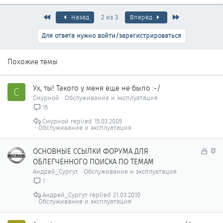
Первый
Последняя
Назад
2 из 3
Вперёд
Для ответа нужно войти/зарегистрироваться
Похожие темы
Ух, ты! Такого у меня еще не было :-/
С
Смурной
Обслуживание и эксплуатация
15
Смурной
15.03.2005
Обслуживание и эксплуатация
З
З
ОСНОВНЫЕ ССЫЛКИ ФОРУМА ДЛЯ
а
а
ОБЛЕГЧЕННОГО ПОИСКА ПО ТЕМАМ
к
к
Андрей_Сургут
Обслуживание и эксплуатация
р
р
1
ы
е
Андрей_Сургут
21.03.2010
т
п
Обслуживание и эксплуатация
о
л
е