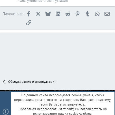
Обслуживание и эксплуатация
Facebook
X
Bluesky
LinkedIn
Reddit
Pinterest
Tumblr
WhatsAp
Эл
Поделиться:
Ссылка
Обслуживание и эксплуатация
На данном сайте используются cookie-файлы, чтобы
персонализировать контент и сохранить Ваш вход в систему,
Обратная связь
Условия и правила
если Вы зарегистрируетесь.
Политика конфиденциальности
Помощь
Главная
R
Продолжая использовать этот сайт, Вы соглашаетесь на
S
использование наших cookie-файлов.