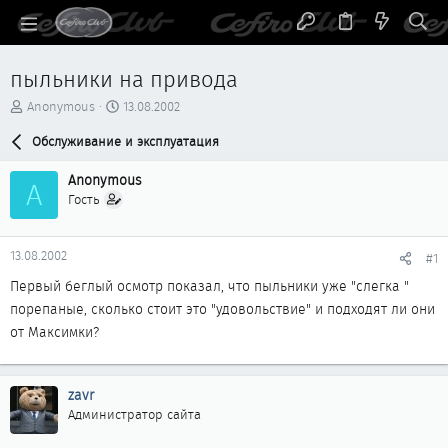
пыльники на привода
А
Д
Anonymous
13.08.2002
в
а
т
Обслуживание и эксплуатация
т
о
а
р
н
Anonymous
A
т
а
Гость
е
ч
м
а
ы
л
13.08.2002
#1
а
Первый беглый осмотр показал, что пыльники уже "слегка "
порепаные, сколько стоит это "удовольствие" и подходят ли они
от Максимки?
zavr
Администратор сайта