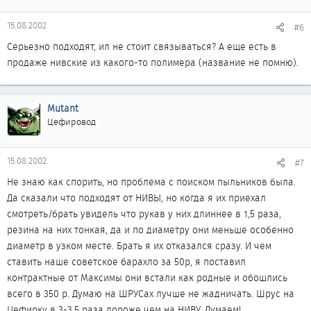
15.08.2002
#6
Серьезно подходят, ил не стоит связываться? А еще есть в
продаже нивские из какого-то полимера (название не помню).
Mutant
Цефировод
15.08.2002
#7
Не знаю как спорить, но проблема с поиском пыльников была.
Да сказали что подходят от НИВЫ, но когда я их приехал
смотреть/брать увидель что рукав у них длиннее в 1,5 раза,
резина на них тонкая, да и по диаметру они меньше особенно
диаметр в узком месте. Брать я их отказался сразу. И чем
ставить наше советское барахло за 50р, я поставил
контрактные от Максимы они встали как родные и обошлись
всего в 350 р. Думаю на ШРУСах лучше не жадничать. Шрус на
Цефирку в 3-3,5 раза дороже чем на НИВУ. Думаем!