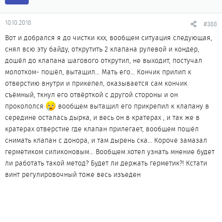
10.10.2018
#388
Вот и добрался я до чистки кхх, вообщем ситуация следующая,
снял всю эту байду, открутить 2 клапана рулевой и кондер,
дошёл до клапана шагового открутил, не выходит, постучал
молотком- пошёл, вытащил... Мать его... Кончик прилип к
отверстию внутри и прикепел, оказывается сам кончик
съёмный, ткнул его отвёрткой с другой стороны и он
прокололся
вообщем вытащил его прикрепил к клапану в
середине осталась дырка, и весь он в кратерах , и так же в
кратерах отверстие где клапан прилегает, вообщем пошёл
снимать клапан с донора, и там дырень ска... Короче замазал
герметиком силиконовым... Вообщем хотел узнать мнение будет
ли работать такой метод? Будет ли держать герметик?! Кстати
винт регулировочный тоже весь изъеден