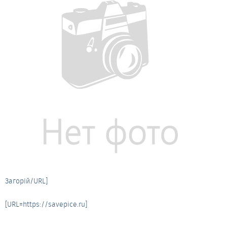
Загорій/URL]
[URL=https://savepice.ru]