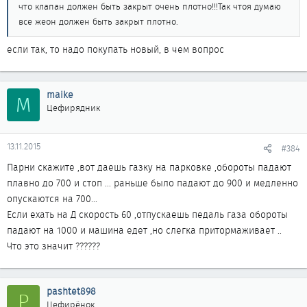
что клапан должен быть закрыт очень плотно!!!Так чтоя думаю
все жеон должен быть закрыт плотно.
если так, то надо покупать новый, в чем вопрос
maike
M
Цефирядник
13.11.2015
#384
Парни скажите ,вот даешь газку на парковке ,обороты падают
плавно до 700 и стоп ... раньше было падают до 900 и медленно
опускаются на 700...
Если ехать на Д скорость 60 ,отпускаешь педаль газа обороты
падают на 1000 и машина едет ,но слегка притормаживает ..
Что это значит ??????
pashtet898
P
Цефирёнок