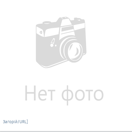
Загорій/URL]