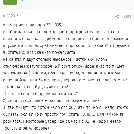
01.12.2016
#385
всем привет! цефиро 32 (1995)
проблема такая: после хорошего прогрева машины, то есть
поездить с пол часа примерно, появляется свист под крышкой
впускного коллектора( диагност проверил и сказал? что нужно
чистить кхх! вот скажите пожалуйста!:
на сайтах пишут столько ньюансов чистки кхх (клемы
отключаем, регулировочный винт откручиваем(кто-то пишет
закручиваем), чистим, обязательно надо проверить, чтобы
основной клапан был закрыт) короче столько нансов, которые
точно на сто не будут учитывать!
1) как его в итоге правильно чистить?
2) если есть спецы в новосибе, подскажите плиз!
3) там пишут, что потом надо его обучать! точно ли надо что-то
обучать, если я хочу просто почистить ТОЛЬКО КХХ!? (мнения
разнятся, некоторые утверждают, что на 32 не надо ничего
трогать в регулировке)