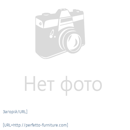
Загорій/URL]
[URL=http://perfetto-furniture.com]