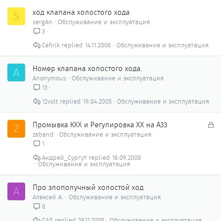
ход клапана холостого хода
S
sergAn
Обслуживание и эксплуатация
3
Cefirik
14.11.2006
Обслуживание и эксплуатация
Номер клапана холостого хода.
A
Anonymous
Обслуживание и эксплуатация
13
12volt
19.04.2005
Обслуживание и эксплуатация
З
Промывка КХХ и Регулировка ХХ на A33
Z
а
zaband
Обслуживание и эксплуатация
к
1
р
Андрей_Сургут
16.09.2008
ы
Обслуживание и эксплуатация
т
о
Про злополучный холостой ход
А
Алексей А.
Обслуживание и эксплуатация
8
САД
29.11.2005
Обслуживание и эксплуатация