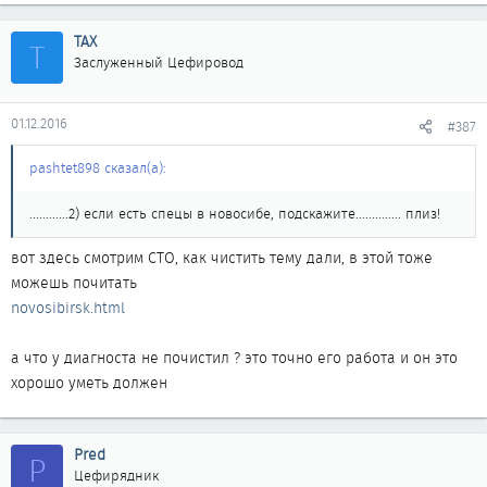
ТАХ
Т
Заслуженный Цефировод
01.12.2016
#387
pashtet898 сказал(а):
............2) если есть спецы в новосибе, подскажите.............. плиз!
вот здесь смотрим СТО, как чистить тему дали, в этой тоже
можешь почитать
novosibirsk.html
а что у диагноста не почистил ? это точно его работа и он это
хорошо уметь должен
Pred
P
Цефирядник