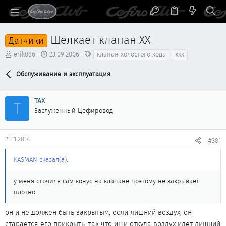
Щелкает клапан ХХ
Датчики
А
Д
Т
erik086
23.09.2006
клапан холостого хода
кхх
в
а
е
т
т
г
Обслуживание и эксплуатация
о
а
и
р
н
т
а
ТАХ
Т
е
ч
Заслуженный Цефировод
м
а
ы
л
а
21.11.2014
#381
KASMAN сказал(а):
у меня сточиля сам конус на клапане поэтому не закрывает
плотно!
он и не должен быть закрытым, если лишний воздух, он
старается его прикрыть, так что ищи откуда воздух идет лишний