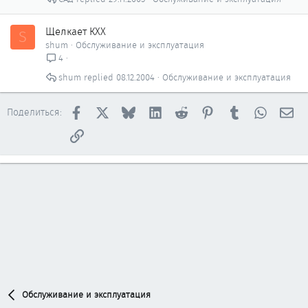
Щелкает КХХ
S
shum
Обслуживание и эксплуатация
4
shum
08.12.2004
Обслуживание и эксплуатация
Facebook
X
Bluesky
LinkedIn
Reddit
Pinterest
Tumblr
WhatsAp
Эл
Поделиться:
Ссылка
Обслуживание и эксплуатация