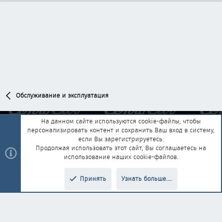
Обслуживание и эксплуатация
На данном сайте используются cookie-файлы, чтобы
персонализировать контент и сохранить Ваш вход в систему,
Обратная связь
Условия и правила
если Вы зарегистрируетесь.
Политика конфиденциальности
Помощь
Главная
R
Продолжая использовать этот сайт, Вы соглашаетесь на
S
использование наших cookie-файлов.
S
®
Community platform by XenForo
© 2010-2025 XenForo Ltd.
|
Style and
Принять
Узнать больше....
®
add-ons by ThemeHouse
Перевод от Jumuro
Верх
Низ