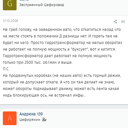
G
Заслуженный Цефировод
31.10.2006
#6
Не грей голову, на заведенном авто, что откатиться назад что
на месте стоять в положении Д разницы нет. И гореть там не
будет ни чего. Просто гидротрансформатор на малых оборотах
не работает на полную мощность а "буксует", вот и катится.
Гидротрансформатор дает работает на полную мощность
только при 2500 тыс. об/мин и выше.
П.С.
На продвинутых коробках (не наших авто) есть горный режим,
который не допускает отката. А что он там делает не знаю,
может обороты подкидывает движку, может есть лента какая
нидь блокирующая ось, не встречал инфы...
Андрюха 139
А
Цефирянин