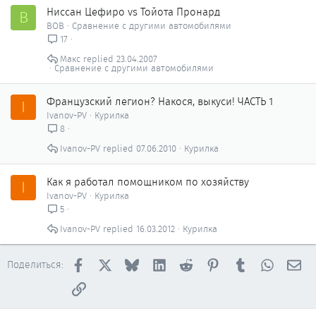
Ниссан Цефиро vs Тойота Пронард
В
ВОВ
Сравнение с другими автомобилями
17
Макс
23.04.2007
Сравнение с другими автомобилями
Французский легион? Накося, выкуси! ЧАСТЬ 1
I
Ivanov-PV
Курилка
8
Ivanov-PV
07.06.2010
Курилка
Как я работал помощником по хозяйству
I
Ivanov-PV
Курилка
5
Ivanov-PV
16.03.2012
Курилка
Facebook
X
Bluesky
LinkedIn
Reddit
Pinterest
Tumblr
WhatsAp
Эл
Поделиться:
Ссылка