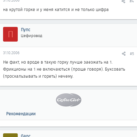
31.10.2006
#4
на крутой горке и у меня катится и не только цифра
Пупс
П
Цефировод
31.10.2006
#5
Не факт, но вроде в такую горку лучше заезжать на 1.
Фрикционы на 1 не включаються (проще говоря). Буксовать
(проскальзывать и гореть) нечему.
Рекомендации
Ganc