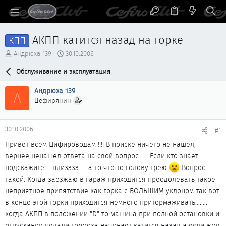
АКПП катится назад на горке
КПП
А
Д
Андрюха 139
30.10.2006
в
а
т
Обслуживание и эксплуатация
т
о
а
р
н
Андрюха 139
А
т
а
Цефирянин
е
ч
м
а
ы
л
30.10.2006
#1
а
Привет всем Цифироводам !!!! В поиске ничего не нашел,
вернее ненашел ответа на свой вопрос...... Если кто знает
подскажите ....плизззз..... а то что то голову грею
Вопрос
такой: Когда заезжаю в гараж приходится преодолевать такое
неприятное припятствие как горка с БОЛЬШИМ уклоном так вот
в конце этой горки приходится немного притормаживать........
когда АКПП в положении "D" то машина при полной остановки и
отпускании педали тормоза начинает катится назад а если жму