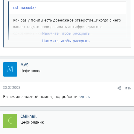
esl сказал(а):
Как раз у помпы есть дренажное отверстие...Икогда с него
капает так,что надо доливать антифриз диагноз
однозначный-замена помпы.
Нажмите, чтобы раскрыть...
Нажмите, чтобы раскрыть...
Посмотрел внимательнее. На само деле, выше рамки
крепления компрессора, сразу же за выступами, к которым
MVS
крепиться боковая подушка двигателя есть носик с отверстием.
M
Цефировод
Отверстиве находится в точности на уровне помпы, прикрыто
металлическим шариком, как из подшипника.
30.07.2008
#16
Вылечил заменой помпы, подробости
здесь
CMikhail
C
Цефирядник