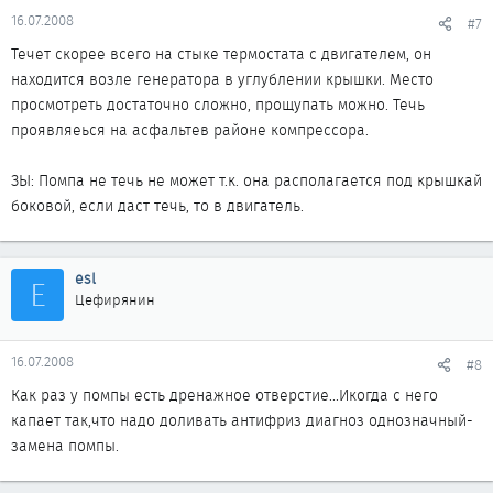
16.07.2008
#7
Течет скорее всего на стыке термостата с двигателем, он
находится возле генератора в углублении крышки. Место
просмотреть достаточно сложно, прощупать можно. Течь
проявляеься на асфальтев районе компрессора.
ЗЫ: Помпа не течь не может т.к. она располагается под крышкай
боковой, если даст течь, то в двигатель.
esl
E
Цефирянин
16.07.2008
#8
Как раз у помпы есть дренажное отверстие...Икогда с него
капает так,что надо доливать антифриз диагноз однозначный-
замена помпы.