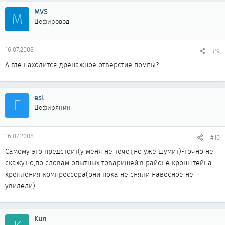
MVS
M
Цефировод
16.07.2008
#9
А где находится дренажное отверстие помпы?
esl
E
Цефирянин
16.07.2008
#10
Самому это предстоит(у меня не течёт,но уже шумит)-точно не
скажу,но,по словам опытных товарищей,в районе кронштейна
крепления компрессора(они пока не сняли навесное не
увидели).
Kun