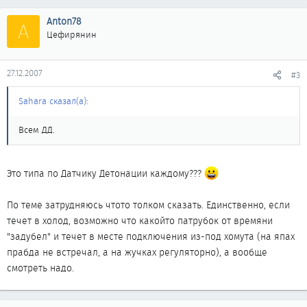
Anton78
A
Цефирянин
27.12.2007
#3
Sahara сказал(а):
Всем ДД.
Это типа по Датчику Детонации каждому???
По теме затрудняюсь чтото толком сказать. Единственно, если
течет в холод, возможно что какойто патрубок от времяни
"задубел" и течет в месте подключения из-под хомута (на япах
прабда не встречал, а на жучках регуляторно), а вообще
смотреть надо.