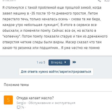
#20
Я столкнулся с такой проблемой еще прошлой зимой, когда
завел машину в -35 после 10-ти дневного простоя. Летом
перестало течь, только началась осень - снова та же беда,
каждое утро небольшая лужица=(. В итоге в сервисе все
обыскали, и поменяли помпу. Сейчас все ок, но встало в
"копеечку". Потом помпу показали старую и там из дренажного
отверстия четкие следы были видны. Масер сказал что там
какая-то резинка или подшипник... Я уже честно не помню
Последняя
1 из 5
Вперёд
Для ответа нужно войти/зарегистрироваться
Похожие темы
Откуда капает масло?
S
Sergio
Обслуживание и эксплуатация
74