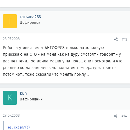
татьяна266
Т
Цефирёнок
28.07.2008
#13
Ребят, а у меня течет АНТИФРИЗ только на холодную...
приезжаю на СТО - на меня как на дуру смотрят - говорят - у
вас нет течи... оставила машину на ночь... они посмотрели что
реально когда заводишь до поднятия температуры течет -
потом нет... тоже сказали что менять помпу....
Kun
K
Цефирядник
29.07.2008
#14
esl сказал(а):