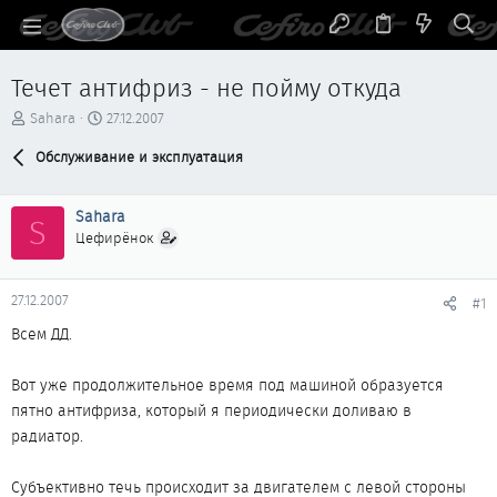
Течет антифриз - не пойму откуда
А
Д
Sahara
27.12.2007
в
а
т
Обслуживание и эксплуатация
т
о
а
р
н
Sahara
т
а
S
е
ч
Цефирёнок
м
а
ы
л
а
27.12.2007
#1
Всем ДД.
Вот уже продолжительное время под машиной образуется
пятно антифриза, который я периодически доливаю в
радиатор.
Субъективно течь происходит за двигателем с левой стороны