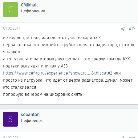
CMikhail
C
Цефирядник
01.02.2011
#19
не видно где течь, или где этот узел находится?
первая фотка это нижний патрубок слева от радиатора, его код
я нашёл
а тот узел, что на вторых двух фотках - это сверху, там где КХХ.
подтёки выглядят или как у А33
https://www.cefiro.ru/experience/showart ... &thiscat=2
или
просто из патрубка, что идёт от верха радиатора. думал, может
кто сталкивался
попробую вечером на цифровик снять
seoanton
S
Цефирёнок
01.02.2011