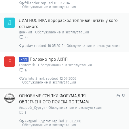
frilender
01.07.2014
Обслуживание и эксплуатация
ДИАГНОСТИКА перерасход топлива! читать у кого
Д
ест много
даниил
Обслуживание и эксплуатация
7
udav
16.05.2012
Обслуживание и эксплуатация
Полезно про АКПП
F
КПП
Fantom2k
Обслуживание и эксплуатация
17
White Shark
12.09.2006
Обслуживание и эксплуатация
З
З
ОСНОВНЫЕ ССЫЛКИ ФОРУМА ДЛЯ
а
а
ОБЛЕГЧЕННОГО ПОИСКА ПО ТЕМАМ
к
к
Андрей_Сургут
Обслуживание и эксплуатация
р
р
1
ы
е
Андрей_Сургут
21.03.2010
т
п
Обслуживание и эксплуатация
о
л