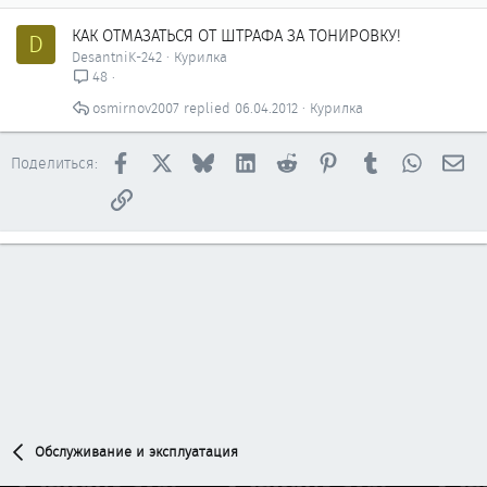
е
КАК ОТМАЗАТЬСЯ ОТ ШТРАФА ЗА ТОНИРОВКУ!
D
н
DesantniK-242
Курилка
о
48
osmirnov2007
06.04.2012
Курилка
Facebook
X
Bluesky
LinkedIn
Reddit
Pinterest
Tumblr
WhatsAp
Эл
Поделиться:
Ссылка
Обслуживание и эксплуатация