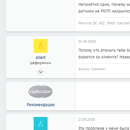
Непонятно одно, почему ма
СПб
датчики на РКПП накрылись
Maxima QX, A32, 1998г. реста
04.05.2008
A
Потому что втюхать тебе 
борются за клиента? Наве
allert
Цефирянин
жизнь покажет...
26.02.2007
375
0
361
Москва
Рекомендации
clubmaxima.ru
21.05.2008
A
Эта проблема у меня была 