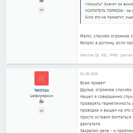
глохнуть? Значит он вино
28.04.2008
УСИЛИТЕЛЬ ТОРМОЗА - за с
287
Если это не прокатит, ищ
0
61
Marks, спасибо огромное 
СПб
Вопрос в догонку, если пр
Maxima QX, A32, 1998г. реста
04.05.2008
N
Всем привет!
Друзья, огромное спасибо 
Netmax
Цефирядник
Нашел я совершенно случа
проверять герметичность ш
28.04.2008
проводке и вышел на это 
287
просто оставил болтаться 
0
двигателя.
Закрепил реле - и пробле
61