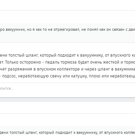
ро вакуумник, но я как то не отреагировал, не понял как он связан с дв
ени толстый шланг, который подходит к вакуумнику, от впускного 
ат. Только осторожно - педаль тормоза будет очень жесткой и торм
чет разряжения в впускном коллекторе и через шланг в вакумнике
и - подсос, неработающую свечу или катушку, плохо или неработаю
пится...
дени толстый шланг, который подходит к вакуумнику, от впускного колле