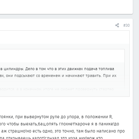
#30
в цилиндры. Дело в том что в этих движках подача топлива
ах, они подсыхают со временем и начинают травить. При их
водится, а в конечном итоге не сможет провернуть стартер
еряно.
 (плохой контакт)
тоянки, при вывернутом руле до упора, в положении R,
го чтобы выехать,бац,опять глохнет!кароче я в панике!до
аж страшно!но есть одно, это точно, там было написано про
да открываешь капот!слыхал это изза них!мож кто