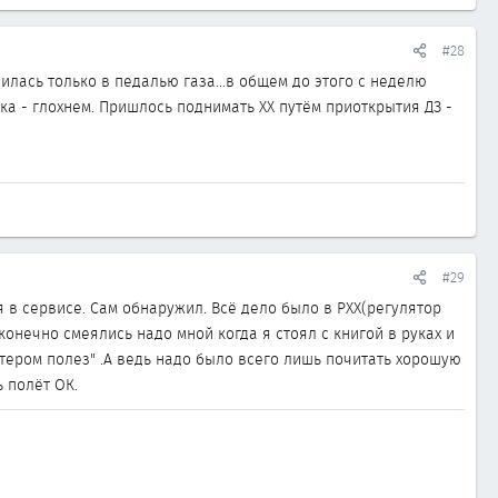
#28
дилась только в педалью газа...в общем до этого с неделю
тка - глохнем. Пришлось поднимать ХХ путём приоткрытия ДЗ -
#29
 в сервисе. Сам обнаружил. Всё дело было в РХХ(регулятор
конечно смеялись надо мной когда я стоял с книгой в руках и
стером полез" .А ведь надо было всего лишь почитать хорошую
ь полёт ОК.