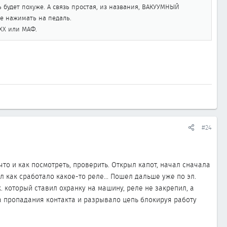
ь будет похуже. А связь простая, из названия, ВАКУУМНЫЙ
че нажимать на педаль.
КХХ или МАФ.
#24
о и как посмотреть, проверить. Открыл капот, начал сначала
л как сработало какое-то реле... Пошел дальше уже по эл.
 который ставил охранку на машину, реле не закрепил, а
за пропадания контакта и разрывало цепь блокируя работу