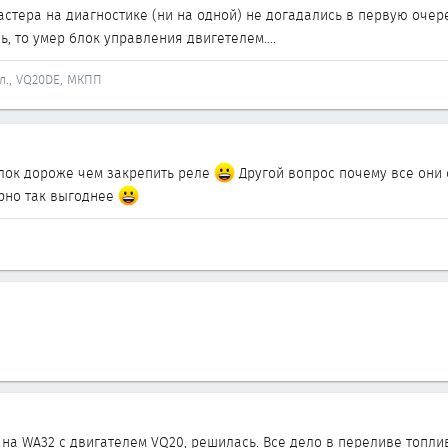
стера на диагностике (ни на одной) не догадались в первую очере
, то умер блок управления двигетелем....
йл., VQ20DE, МКПП
блок дороже чем закрепить реле
Другой вопрос почему все они с
рно так выгоднее
на WA32 с двигателем VQ20, решилась. Все дело в переливе топлив