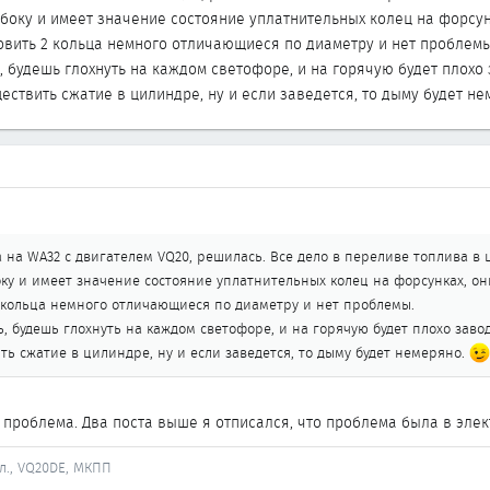
 боку и имеет значение состояние уплатнительных колец на форсун
вить 2 кольца немного отличающиеся по диаметру и нет проблемы
 будешь глохнуть на каждом светофоре, и на горячую будет плохо 
ествить сжатие в цилиндре, ну и если заведется, то дыму будет н
 на WA32 с двигателем VQ20, решилась. Все дело в переливе топлива в 
оку и имеет значение состояние уплатнительных колец на форсунках, о
 кольца немного отличающиеся по диаметру и нет проблемы.
, будешь глохнуть на каждом светофоре, и на горячую будет плохо завод
ь сжатие в цилиндре, ну и если заведется, то дыму будет немеряно.
а проблема. Два поста выше я отписался, что проблема была в элек
йл., VQ20DE, МКПП