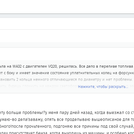
ыла на WA32 с двигателем VQ20, решилась. Все дело в переливе топлива 
т с боку и имеет значение состояние уплатнительных колец на форсунк
ановить 2 кольца немного отличающиеся по диаметру и нет проблемы.
ить, будешь глохнуть на каждом светофоре, и на горячую будет плохо за
Нажмите, чтобы раскрыть...
существить сжатие в цилиндре, ну и если заведется, то дыму будет нем
Нажмите, чтобы раскрыть...
ла проблема. Два поста выше я отписался, что проблема была в электрике
ету больше проблемы!?у меня пару дней назад, когда выезжал со с
я думаю-во дела!заважу, опять все проделываю вышеописаное для то
ного!после прочьтенного, подгоняю все причины под свой случай, 
пах присутствует бенза, когда выходишь из машины, и особено ког