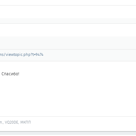
ums/viewtopic.php?t=9474
. Спасибо!
йл., VQ20DE, МКПП