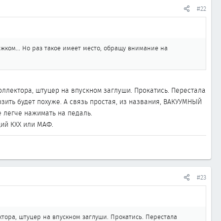
#22
ижком... Но раз такое имеет место, обращу внимание на
коллектора, штуцер на впускном заглуши. Прокатись. Перестала
озить будет похуже. А связь простая, из названия, ВАКУУМНЫЙ
 легче нажимать на педаль.
щий КХХ или МАФ.
#23
ктора, штуцер на впускном заглуши. Прокатись. Перестала