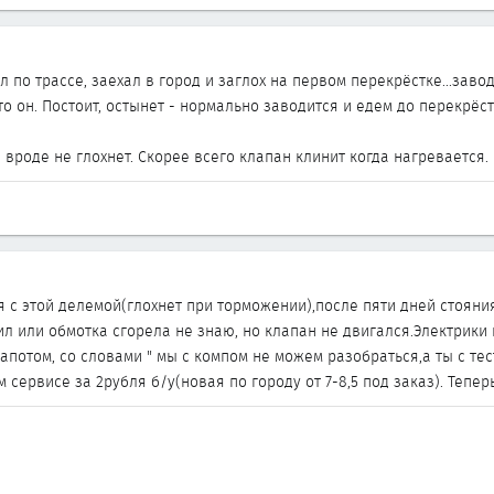
л по трассе, заехал в город и заглох на первом перекрёстке...заво
то он. Постоит, остынет - нормально заводится и едем до перекрёс
 вроде не глохнет. Скорее всего клапан клинит когда нагревается.
 с этой делемой(глохнет при торможении),после пяти дней стояния
ил или обмотка сгорела не знаю, но клапан не двигался.Электрики 
апотом, со словами " мы с компом не можем разобраться,а ты с те
 сервисе за 2рубля б/у(новая по городу от 7-8,5 под заказ). Тепер