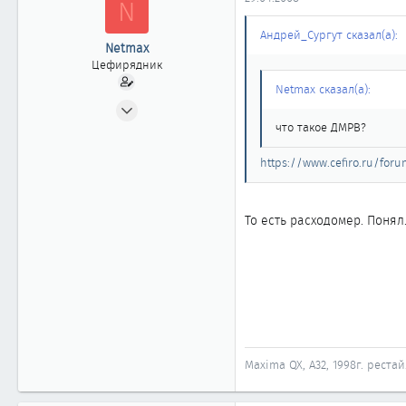
N
ы
л
а
Андрей_Сургут сказал(а):
Netmax
Цефирядник
Netmax сказал(а):
28.04.2008
287
что такое ДМРВ?
0
https://www.cefiro.ru/for
61
СПб
То есть расходомер. Понял
Maxima QX, A32, 1998г. реста