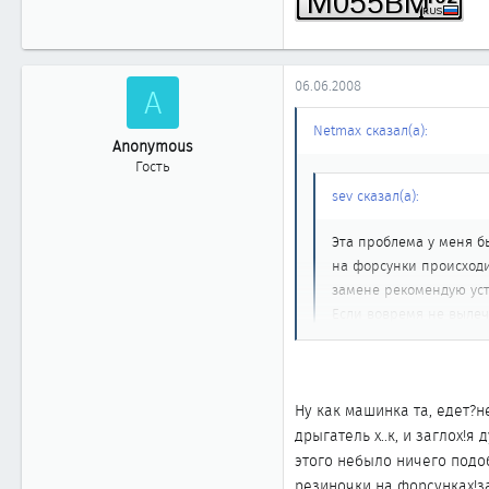
г.Уфа
www.cefiro.ru
06.06.2008
A
Netmax сказал(а):
Anonymous
Гость
sev сказал(а):
Эта проблема у меня б
на форсунки происходи
замене рекомендую уст
Если вовремя не вылеч
из-за невозможности о
Нет, у меня не в этом бы
Ну как машинка та, едет?н
дрыгатель х..к, и заглох!
этого небыло ничего подоб
резиночки на форсунках!за