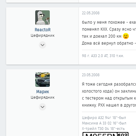
22.05.2008
было у меня похожее - еха
поменял КХХ. Сразу ясно ч
ReactoR
Цефирядник
так и доехал 200 км
03.09.2007
Дома всё вернул обратно -
202
98 г. А33 2.0 АТ, 310 т.км.
0
61
Новосибирск
23.05.2008
Я тоже сегодня разобрался
холостого хода) он заклин
Марик
Цефирядник
с тестером над открытым к
24.12.2006
книжку. РХХ нашел в другом
222
Цефиро А32 94г 18"-был
0
Максима А 33 02 16"-был
61
Х-трейл Т30 04 18"-есть
45