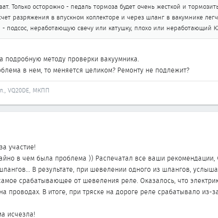
ват. Только осторожно - педаль тормоза будет очень жесткой и тормозит
чет разряжения в впускном коллекторе и через шланг в вакумнике лег
и - подсос, неработающую свечу или катушку, плохо или неработающий 
за подробную методу проверки вакуумника.
облема в нем, то меняется целиком? Ремонту не подлежит?
йл., VQ20DE, МКПП
за участие!
йно в чем была проблема )) Распечатал все ваши рекомендации, чт
лангов... В результате, при шевелении одного из шлангов, услыша
самое срабатывающее от шевеления реле. Оказалось, что электрик.
на проводах. В итоге, при тряске на дороге реле срабатывало из-
ма исчезла!