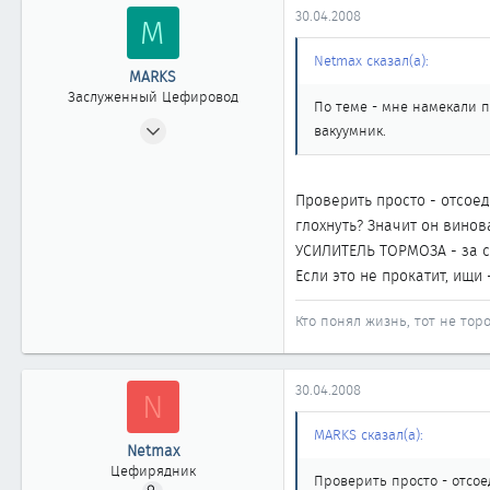
30.04.2008
M
Netmax сказал(а):
MARKS
Заслуженный Цефировод
По теме - мне намекали п
26.11.2003
вакуумник.
2 557
4
Проверить просто - отсоед
1 861
глохнуть? Значит он винов
Новосибирск
УСИЛИТЕЛЬ ТОРМОЗА - за с
Если это не прокатит, ищ
Кто понял жизнь, тот не торо
30.04.2008
N
MARKS сказал(а):
Netmax
Цефирядник
Проверить просто - отсое