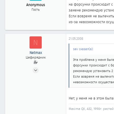
на форсунки происходит с
Anonymous
Гость
замене рекомендую устано
Если вовремя не вылечить,
из-за невозможности осущ
21.05.2008
N
sev сказал(а):
Netmax
Цефирядник
Эта проблема у меня была
форсунки происходит с б
28.04.2008
рекомендую установить 2
287
Если вовремя не вылечить
0
невозможности осуществит
61
СПб
Нет, у меня не в этом был
Maxima QX, A32, 1998г. реста